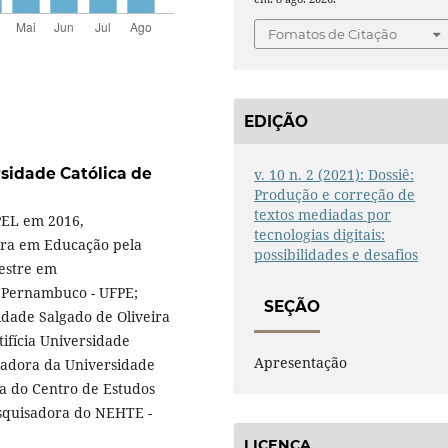
Fomatos de Citação
EDIÇÃO
sidade Católica de
v. 10 n. 2 (2021): Dossiê:
Produção e correção de
textos mediadas por
PEL em 2016,
tecnologias digitais:
tora em Educação pela
possibilidades e desafios
estre em
e Pernambuco - UFPE;
SEÇÃO
idade Salgado de Oliveira
ifícia Universidade
Apresentação
isadora da Universidade
a do Centro de Estudos
squisadora do NEHTE -
LICENÇA