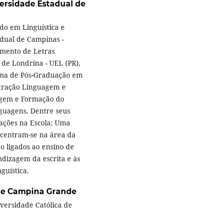
ersidade Estadual de
do em Linguística e
adual de Campinas -
amento de Letras
 de Londrina - UEL (PR),
ama de Pós-Graduação em
tração Linguagem e
agem e Formação do
guagens. Dentre seus
dações na Escola: Uma
ncentram-se na área da
ão ligados ao ensino de
dizagem da escrita e às
guística.
 de Campina Grande
versidade Católica de