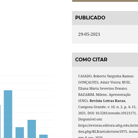
PUBLICADO
29-05-2021
COMO CITAR
CAIADO, Roberta Varginha Ramos;
GONÇALVES, Adair Vieira; RUIZ,
Eliana Maria Severino Donaio;
BAZARIM, Milene. Apresentação
(ENG).
Revista Letras Raras
,
Campina Grande, v. 10, n. 2, p. 4–11,
2021. DOI: 10.5281/zenodo.10121171.
Disponível em:
https://revistas.editora.ufcg.edu.br/i
dex.php/RLR/article/view/1975. Acess
em: 8 ago. 2026.