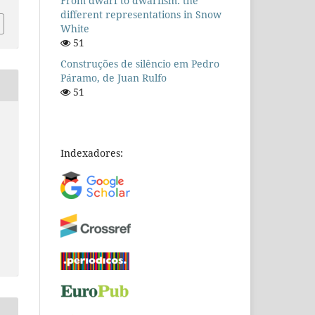
From dwarf to dwarfism: the
different representations in Snow
White
51
Construções de silêncio em Pedro
Páramo, de Juan Rulfo
51
Indexadores: