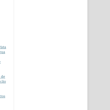
ista
ngua
e
o de
eção
xtos