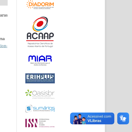
Raras
uma
ion-