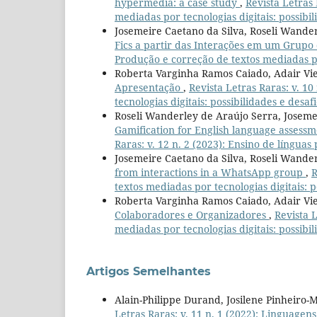
hypermedia: a case study
,
Revista Letras 
mediadas por tecnologias digitais: possibil
Josemeire Caetano da Silva, Roseli Wande
Fics a partir das Interações em um Grup
Produção e correção de textos mediadas por
Roberta Varginha Ramos Caiado, Adair Vie
Apresentação
,
Revista Letras Raras: v. 1
tecnologias digitais: possibilidades e desaf
Roseli Wanderley de Araújo Serra, Joseme
Gamification for English language assessm
Raras: v. 12 n. 2 (2023): Ensino de língua
Josemeire Caetano da Silva, Roseli Wande
from interactions in a WhatsApp group
,
R
textos mediadas por tecnologias digitais: p
Roberta Varginha Ramos Caiado, Adair Vie
Colaboradores e Organizadores
,
Revista L
mediadas por tecnologias digitais: possibil
Artigos Semelhantes
Alain-Philippe Durand, Josilene Pinheiro-
Letras Raras: v. 11 n. 1 (2022): Linguag