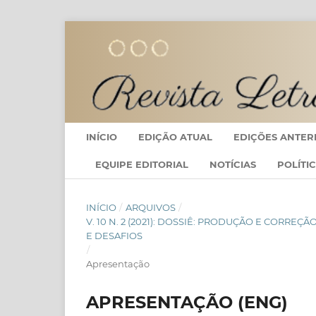
INÍCIO
EDIÇÃO ATUAL
EDIÇÕES ANTER
EQUIPE EDITORIAL
NOTÍCIAS
POLÍTI
INÍCIO
/
ARQUIVOS
/
V. 10 N. 2 (2021): DOSSIÊ: PRODUÇÃO E CORRE
E DESAFIOS
/
Apresentação
APRESENTAÇÃO (ENG)