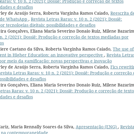
Raras: v. 10 n. 2 (2021): Dossiê: Produção e correção de textos
idades e desafios
rley de Araújo Serra, Roberta Varginha Ramos Caiado,
Reescrita d
o de WhatsApp
,
Revista Letras Raras: v. 10 n. 2 (2021): Dossiê:
 tecnologias digitais: possibilidades e desafios
ira Gonçalves, Eliana Maria Severino Donaio Ruiz, Milene Bazarim
0 n. 2 (2021): Dossiê: Produção e correção de textos mediadas por
ios
iere Caetano da Silva, Roberta Varginha Ramos Caiado,
The use of
ent in Higher Education: an innovative perspective
,
Revista Letra
s por meio da gamificação: novas perspectivas e inovação
rley de Araújo Serra, Roberta Varginha Ramos Caiado,
Fics rewrit
evista Letras Raras: v. 10 n. 2 (2021): Dossiê: Produção e correção
ossibilidades e desafios
ira Gonçalves, Eliana Maria Severino Donaio Ruiz, Milene Bazarim
etras Raras: v. 10 n. 2 (2021): Dossiê: Produção e correção de texto
idades e desafios
Mariz, Maria Rennally Soares da Silva,
Apresentação (ENG)
,
Revist
ens na contemporaneidade