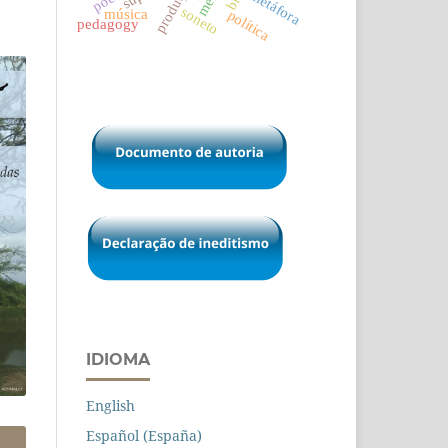
metáfora
soneto
música
política
pedagogy
IDIOMA
English
Español (España)