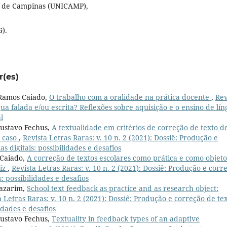
al de Campinas (UNICAMP),
).
r(es)
 Ramos Caiado,
O trabalho com a oralidade na prática docente
,
Rev
ngua falada e/ou escrita? Reflexões sobre aquisição e o ensino de lí
l
Gustavo Fechus,
A textualidade em critérios de correção de texto d
e caso
,
Revista Letras Raras: v. 10 n. 2 (2021): Dossiê: Produção e
 digitais: possibilidades e desafios
 Caiado,
A correção de textos escolares como prática e como objet
uiz
,
Revista Letras Raras: v. 10 n. 2 (2021): Dossiê: Produção e corr
: possibilidades e desafios
Bazarim,
School text feedback as practice and as research object:
a Letras Raras: v. 10 n. 2 (2021): Dossiê: Produção e correção de te
idades e desafios
Gustavo Fechus,
Textuality in feedback types of an adaptive