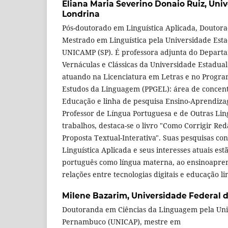
Eliana Maria Severino Donaio Ruiz,
Univ
Londrina
Pós-doutorado em Linguística Aplicada, Doutora
Mestrado em Linguística pela Universidade Est
UNICAMP (SP). É professora adjunta do Depart
Vernáculas e Clássicas da Universidade Estadual
atuando na Licenciatura em Letras e no Progr
Estudos da Linguagem (PPGEL): área de concen
Educação e linha de pesquisa Ensino-Aprendiz
Professor de Língua Portuguesa e de Outras Lin
trabalhos, destaca-se o livro "Como Corrigir Re
Proposta Textual-Interativa". Suas pesquisas co
Linguística Aplicada e seus interesses atuais est
português como língua materna, ao ensinoapren
relações entre tecnologias digitais e educação lin
Milene Bazarim,
Universidade Federal
Doutoranda em Ciências da Linguagem pela Uni
Pernambuco (UNICAP), mestre em