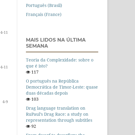
Português (Brasil)
Français (France)
4-11
MAIS LIDOS NA ÚLTIMA
SEMANA
Teoria da Complexidade: sobre o
que é isto?
4-11
117
O português na República
Democrática de Timor-Leste: quase
duas décadas depois
103
4-9
Drag language translation on
RuPaul’s Drag Race: a study on
representation through subtitles
92