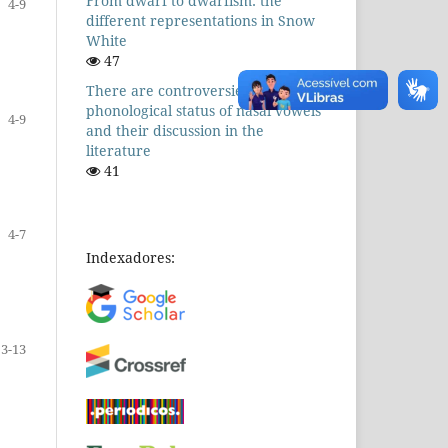
From dwarf to dwarfism: the
4-9
different representations in Snow
White
47
There are controversies! The
phonological status of nasal vowels
4-9
and their discussion in the
literature
41
4-7
Indexadores:
3-13