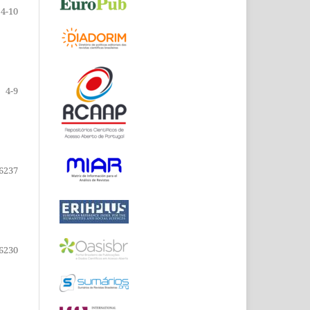
4-10
4-9
6237
6230