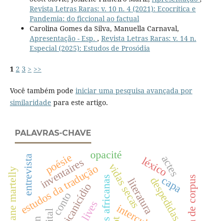
Revista Letras Raras: v. 10 n. 4 (2021): Ecocrítica e
Pandemia: do ficcional ao factual
Carolina Gomes da Silva, Manuella Carnaval,
Apresentação - Esp.
,
Revista Letras Raras: v. 14 n.
Especial (2025): Estudos de Prosódia
1
2
3
>
>>
Você também pode
iniciar uma pesquisa avançada por
similaridade
para este artigo.
PALAVRAS-CHAVE
opacité
poésie
actes
entrevista
léxico
inventaires
vidas secas
estudos da tradução
stéphane martelly
linguística de corpus
variedades africanas
capa
despedidas
literatura
africanicídio
conto