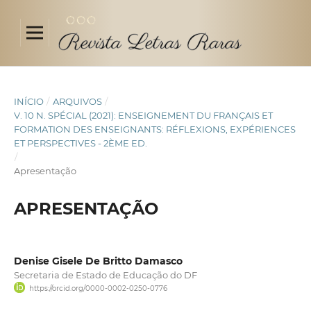
INÍCIO
/
ARQUIVOS
/
V. 10 N. SPÉCIAL (2021): ENSEIGNEMENT DU FRANÇAIS ET
FORMATION DES ENSEIGNANTS: RÉFLEXIONS, EXPÉRIENCES
ET PERSPECTIVES - 2ÈME ED.
/
Apresentação
APRESENTAÇÃO
Denise Gisele De Britto Damasco
Secretaria de Estado de Educação do DF
https://orcid.org/0000-0002-0250-0776