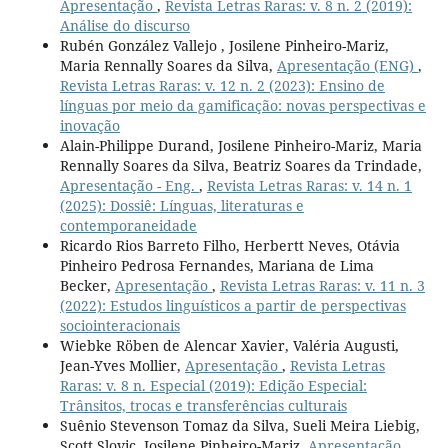
Apresentação
,
Revista Letras Raras: v. 8 n. 2 (2019):
Análise do discurso
Rubén González Vallejo , Josilene Pinheiro-Mariz,
Maria Rennally Soares da Silva,
Apresentação (ENG)
,
Revista Letras Raras: v. 12 n. 2 (2023): Ensino de
línguas por meio da gamificação: novas perspectivas e
inovação
Alain-Philippe Durand, Josilene Pinheiro-Mariz, Maria
Rennally Soares da Silva, Beatriz Soares da Trindade,
Apresentação - Eng.
,
Revista Letras Raras: v. 14 n. 1
(2025): Dossiê: Línguas, literaturas e
contemporaneidade
Ricardo Rios Barreto Filho, Herbertt Neves, Otávia
Pinheiro Pedrosa Fernandes, Mariana de Lima
Becker,
Apresentação
,
Revista Letras Raras: v. 11 n. 3
(2022): Estudos linguísticos a partir de perspectivas
sociointeracionais
Wiebke Röben de Alencar Xavier, Valéria Augusti,
Jean-Yves Mollier,
Apresentação
,
Revista Letras
Raras: v. 8 n. Especial (2019): Edição Especial:
Trânsitos, trocas e transferências culturais
Suênio Stevenson Tomaz da Silva, Sueli Meira Liebig,
Scott Slovic, Josilene Pinheiro-Mariz,
Apresentação
,