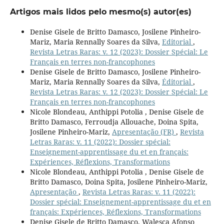
Artigos mais lidos pelo mesmo(s) autor(es)
Denise Gisele de Britto Damasco, Josilene Pinheiro-
Mariz, Maria Rennally Soares da Silva,
Editorial
,
Revista Letras Raras: v. 12 (2023): Dossier Spécial: Le
Français en terres non-francophones
Denise Gisele de Britto Damasco, Josilene Pinheiro-
Mariz, Maria Rennally Soares da Silva,
Éditorial
,
Revista Letras Raras: v. 12 (2023): Dossier Spécial: Le
Français en terres non-francophones
Nicole Blondeau, Anthippi Potolia , Denise Gisele de
Britto Damasco, Ferroudja Allouache, Doina Spita,
Josilene Pinheiro-Mariz,
Apresentação (FR)
,
Revista
Letras Raras: v. 11 (2022): Dossier spécial:
Enseignement-apprentissage du et en français:
Expériences, Réflexions, Transformations
Nicole Blondeau, Anthippi Potolia , Denise Gisele de
Britto Damasco, Doina Spita, Josilene Pinheiro-Mariz,
Apresentação
,
Revista Letras Raras: v. 11 (2022):
Dossier spécial: Enseignement-apprentissage du et en
français: Expériences, Réflexions, Transformations
Denise Gisele de Britto Damasco, Walesca Afonso