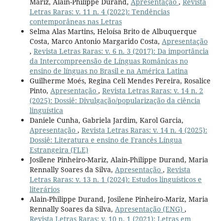
Mariz, Alain-Philippe Durand,
Apresentação
,
Revista
Letras Raras: v. 11 n. 4 (2022): Tendências
contemporâneas nas Letras
Selma Alas Martins, Heloísa Brito de Albuquerque
Costa, Marco Antonio Margarido Costa,
Apresentação
,
Revista Letras Raras: v. 6 n. 3 (2017): Da importância
da Intercompreensão de Línguas Românicas no
ensino de línguas no Brasil e na América Latina
Guilherme Moés, Regina Celi Mendes Pereira, Rosalice
Pinto,
Apresentação
,
Revista Letras Raras: v. 14 n. 2
(2025): Dossiê: Divulgação/popularização da ciência
linguística
Daniele Cunha, Gabriela Jardim, Karol Garcia,
Apresentação
,
Revista Letras Raras: v. 14 n. 4 (2025):
Dossiê: Literatura e ensino de Francês Língua
Estrangeira (FLE)
Josilene Pinheiro-Mariz, Alain-Philippe Durand, Maria
Rennally Soares da Silva,
Apresentação
,
Revista
Letras Raras: v. 13 n. 1 (2024): Estudos linguísticos e
literários
Alain-Philippe Durand, Josilene Pinheiro-Mariz, Maria
Rennally Soares da Silva,
Apresentação (ENG)
,
Revista Letras Raras: v. 10 n. 1 (2021): Letras em