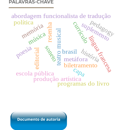
PALAVRAS-CHAVE
abordagem funcionalista de tradução
pedagogy
política
currículo
suplemento
memória
resenha
teatro musical
música
língua francesa
soneto
poesia
editorial
história
brasil
metáfora
biletramento
capa
escola pública
produção artística
programas do livro