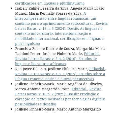
certificações em línguas e plurilinguismo
Izabely Kaline Bezerra da Silva, Angela Maria Erazo
Munoz, Maria Rennally Soares da Silva,
A
intercompreensão entre línguas românicas: um
caminho para o aprimoramento sociocultural
,
Revista
Letras Raras: v. 13 n. 3 (2024): Dossiê: As línguas no
contexto universitário: internacionalização e
mobilidade internacional, certificações em línguas e
plurilinguismo
Francisca Zuleide Duarte de Souza, Margarida Maria
Taddoni Petter, Josilene Pinheiro-Mariz,
Editorial
,
Revista Letras Raras: v. 5 n. 2 (2016): Estudos de
línguas e literaturas africanas
Rita Jover-Faleiros, Josilene Pinheiro-Mariz,
Editorial
,
Revista Letras Raras: v. 4 n. 1 (2015): Estudos sobre a
Língua Francesa: ensino e outras perspectivas
Josilene Pinheiro-Mariz, Maria Angélica de Oliveira,
Marco Antônio Margarido Costa,
Editorial
,
Revista
Letras Raras: v. 10 n. 2 (2021): Dossiê: Produção e
correção de textos mediadas por tecnologias digitais:
possibilidades e desafios
Josilene Pinheiro-Mariz, Marco Antônio Margarido