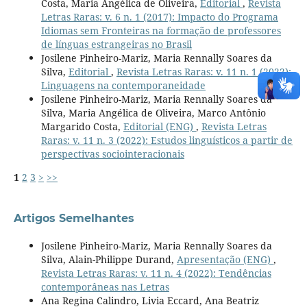
Costa, Maria Angélica de Oliveira,
Editorial
,
Revista
Letras Raras: v. 6 n. 1 (2017): Impacto do Programa
Idiomas sem Fronteiras na formação de professores
de línguas estrangeiras no Brasil
Josilene Pinheiro-Mariz, Maria Rennally Soares da
Silva,
Editorial
,
Revista Letras Raras: v. 11 n. 1 (2022):
Linguagens na contemporaneidade
Josilene Pinheiro-Mariz, Maria Rennally Soares da
Silva, Maria Angélica de Oliveira, Marco Antônio
Margarido Costa,
Editorial (ENG)
,
Revista Letras
Raras: v. 11 n. 3 (2022): Estudos linguísticos a partir de
perspectivas sociointeracionais
1
2
3
>
>>
Artigos Semelhantes
Josilene Pinheiro-Mariz, Maria Rennally Soares da
Silva, Alain-Philippe Durand,
Apresentação (ENG)
,
Revista Letras Raras: v. 11 n. 4 (2022): Tendências
contemporâneas nas Letras
Ana Regina Calindro, Livia Eccard, Ana Beatriz