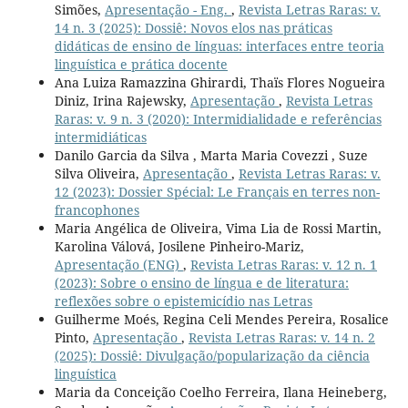
Simões,
Apresentação - Eng.
,
Revista Letras Raras: v.
14 n. 3 (2025): Dossiê: Novos elos nas práticas
didáticas de ensino de línguas: interfaces entre teoria
linguística e prática docente
Ana Luiza Ramazzina Ghirardi, Thaïs Flores Nogueira
Diniz, Irina Rajewsky,
Apresentação
,
Revista Letras
Raras: v. 9 n. 3 (2020): Intermidialidade e referências
intermidiáticas
Danilo Garcia da Silva , Marta Maria Covezzi , Suze
Silva Oliveira,
Apresentação
,
Revista Letras Raras: v.
12 (2023): Dossier Spécial: Le Français en terres non-
francophones
Maria Angélica de Oliveira, Vima Lia de Rossi Martin,
Karolina Válová, Josilene Pinheiro-Mariz,
Apresentação (ENG)
,
Revista Letras Raras: v. 12 n. 1
(2023): Sobre o ensino de língua e de literatura:
reflexões sobre o epistemicídio nas Letras
Guilherme Moés, Regina Celi Mendes Pereira, Rosalice
Pinto,
Apresentação
,
Revista Letras Raras: v. 14 n. 2
(2025): Dossiê: Divulgação/popularização da ciência
linguística
Maria da Conceição Coelho Ferreira, Ilana Heineberg,