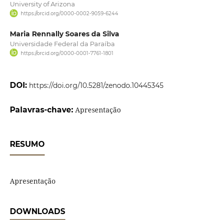
University of Arizona
https://orcid.org/0000-0002-9059-6244
Maria Rennally Soares da Silva
Universidade Federal da Paraíba
https://orcid.org/0000-0001-7761-1801
DOI:
https://doi.org/10.5281/zenodo.10445345
Palavras-chave:
Apresentação
RESUMO
Apresentação
DOWNLOADS