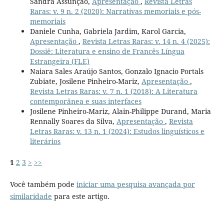
Sandra Assunção,
Apresentação
,
Revista Letras
Raras: v. 9 n. 2 (2020): Narrativas memoriais e pós-
memoriais
Daniele Cunha, Gabriela Jardim, Karol Garcia,
Apresentação
,
Revista Letras Raras: v. 14 n. 4 (2025):
Dossiê: Literatura e ensino de Francês Língua
Estrangeira (FLE)
Naiara Sales Araújo Santos, Gonzalo Ignacio Portals
Zubiate, Josilene Pinheiro-Mariz,
Apresentação
,
Revista Letras Raras: v. 7 n. 1 (2018): A Literatura
contemporânea e suas interfaces
Josilene Pinheiro-Mariz, Alain-Philippe Durand, Maria
Rennally Soares da Silva,
Apresentação
,
Revista
Letras Raras: v. 13 n. 1 (2024): Estudos linguísticos e
literários
1
2
3
>
>>
Você também pode
iniciar uma pesquisa avançada por
similaridade
para este artigo.