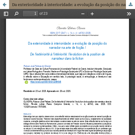
Da exterioridade à interioridade: a evolução da posição do narrador na arte de ficção