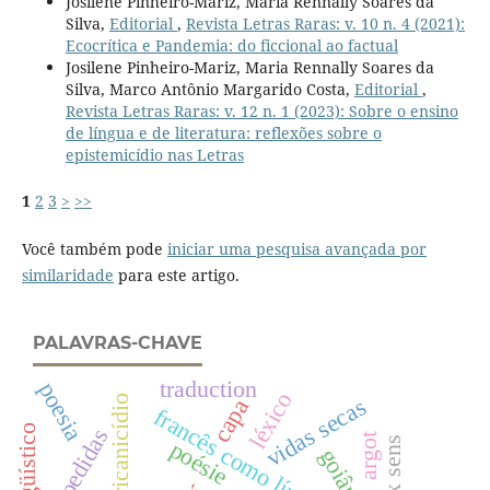
Josilene Pinheiro-Mariz, Maria Rennally Soares da
Silva,
Editorial
,
Revista Letras Raras: v. 10 n. 4 (2021):
Ecocrítica e Pandemia: do ficcional ao factual
Josilene Pinheiro-Mariz, Maria Rennally Soares da
Silva, Marco Antônio Margarido Costa,
Editorial
,
Revista Letras Raras: v. 12 n. 1 (2023): Sobre o ensino
de língua e de literatura: reflexões sobre o
epistemicídio nas Letras
1
2
3
>
>>
Você também pode
iniciar uma pesquisa avançada por
similaridade
para este artigo.
PALAVRAS-CHAVE
traduction
poesia
léxico
africanicídio
vidas secas
capa
despedidas
argot
alex sens
poésie
goiânia