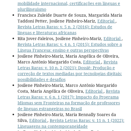
mobilidade internacional, certificações em línguas e
plurilinguismo
Francisca Zuleide Duarte de Souza, Margarida Maria
Taddoni Petter, Josilene Pinheiro-Mariz,
Editorial
,
Revista Letras Raras: v. 5 n. 2 (2016): Estudos de
línguas e literaturas africanas
Rita Jover-Faleiros, Josilene Pinheiro-Mariz,
Editorial
,
Revista Letras Raras: v. 4 n. 1 (2015): Estudos sobre a
Língua Francesa: ensino e outras perspectivas
Josilene Pinheiro-Mariz, Maria Angélica de Oliveira,
Marco Antônio Margarido Costa,
Editorial
,
Revista
Letras Raras: v. 10 n. 2 (2021): Dossiê: Produção e
correção de textos mediadas por tecnologias digitais:
possibilidades e desafios
Josilene Pinheiro-Mariz, Marco Antônio Margarido
Costa, Maria Angélica de Oliveira,
Editorial
,
Revista
Letras Raras: v. 6 n. 1 (2017): Impacto do Programa
Idiomas sem Fronteiras na formação de professores
de línguas estrangeiras no Brasil
Josilene Pinheiro-Mariz, Maria Rennally Soares da
Silva,
Editorial
,
Revista Letras Raras: v. 11 n. 1 (2022):
Linguagens na contemporaneidade