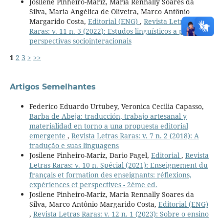
Josilene Pinheiro-Mariz, Maria Rennally Soares da
Silva, Maria Angélica de Oliveira, Marco Antônio
Margarido Costa,
Editorial (ENG)
,
Revista Letras
Raras: v. 11 n. 3 (2022): Estudos linguísticos a partir de
perspectivas sociointeracionais
1
2
3
>
>>
Artigos Semelhantes
Federico Eduardo Urtubey, Veronica Cecilia Capasso,
Barba de Abeja: traducción, trabajo artesanal y
materialidad en torno a una propuesta editorial
emergente
,
Revista Letras Raras: v. 7 n. 2 (2018): A
tradução e suas linguagens
Josilene Pinheiro-Mariz, Dario Pagel,
Editorial
,
Revista
Letras Raras: v. 10 n. Spécial (2021): Enseignement du
français et formation des enseignants: réflexions,
expériences et perspectives - 2ème ed.
Josilene Pinheiro-Mariz, Maria Rennally Soares da
Silva, Marco Antônio Margarido Costa,
Editorial (ENG)
,
Revista Letras Raras: v. 12 n. 1 (2023): Sobre o ensino