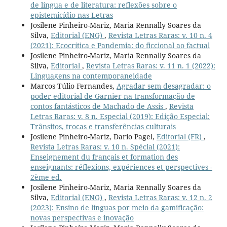
de língua e de literatura: reflexões sobre o
epistemicídio nas Letras
Josilene Pinheiro-Mariz, Maria Rennally Soares da
Silva,
Editorial (ENG)
,
Revista Letras Raras: v. 10 n. 4
(2021): Ecocrítica e Pandemia: do ficcional ao factual
Josilene Pinheiro-Mariz, Maria Rennally Soares da
Silva,
Editorial
,
Revista Letras Raras: v. 11 n. 1 (2022):
Linguagens na contemporaneidade
Marcos Túlio Fernandes,
Agradar sem desagradar: o
poder editorial de Garnier na transformação de
contos fantásticos de Machado de Assis
,
Revista
Letras Raras: v. 8 n. Especial (2019): Edição Especial:
Trânsitos, trocas e transferências culturais
Josilene Pinheiro-Mariz, Dario Pagel,
Editorial (FR)
,
Revista Letras Raras: v. 10 n. Spécial (2021):
Enseignement du français et formation des
enseignants: réflexions, expériences et perspectives -
2ème ed.
Josilene Pinheiro-Mariz, Maria Rennally Soares da
Silva,
Editorial (ENG)
,
Revista Letras Raras: v. 12 n. 2
(2023): Ensino de línguas por meio da gamificação:
novas perspectivas e inovação