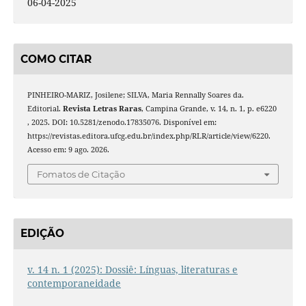
06-04-2025
COMO CITAR
PINHEIRO-MARIZ, Josilene; SILVA, Maria Rennally Soares da.
Editorial.
Revista Letras Raras
, Campina Grande, v. 14, n. 1, p. e6220
, 2025. DOI: 10.5281/zenodo.17835076. Disponível em:
https://revistas.editora.ufcg.edu.br/index.php/RLR/article/view/6220.
Acesso em: 9 ago. 2026.
Fomatos de Citação
EDIÇÃO
v. 14 n. 1 (2025): Dossiê: Línguas, literaturas e
contemporaneidade