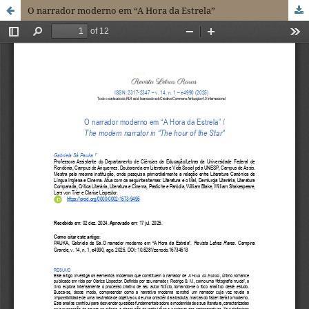
O narrador moderno em “A Hora da Estrela”