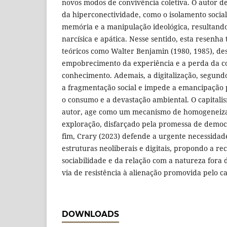
novos modos de convivência coletiva. O autor d
da hiperconectividade, como o isolamento socia
memória e a manipulação ideológica, resultan
narcísica e apática. Nesse sentido, esta resenha
teóricos como Walter Benjamin (1980, 1985), de
empobrecimento da experiência e a perda da co
conhecimento. Ademais, a digitalização, segundo
a fragmentação social e impede a emancipação p
o consumo e a devastação ambiental. O capitalism
autor, age como um mecanismo de homogeneizaç
exploração, disfarçado pela promessa de democ
fim, Crary (2023) defende a urgente necessida
estruturas neoliberais e digitais, propondo a re
sociabilidade e da relação com a natureza fora 
via de resistência à alienação promovida pelo ca
DOWNLOADS