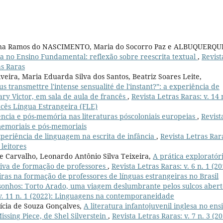
iana Ramos do NASCIMENTO, Maria do Socorro Paz e ALBUQUERQU
a no Ensino Fundamental: reflexão sobre reescrita textual
,
Revist
as Raras
iveira, Maria Eduarda Silva dos Santos, Beatriz Soares Leite,
s transmettre l'intense sensualité de l'instant?”: a experiência de
ary Victor, em sala de aula de francês
,
Revista Letras Raras: v. 14 
ncês Língua Estrangeira (FLE)
ência e pós-memória nas literaturas póscoloniais europeias
,
Revist
 memoriais e pós-memoriais
periência de linguagem na escrita de infância
,
Revista Letras Rar
 leitores
de Carvalho, Leonardo Antônio Silva Teixeira,
A prática exploratór
iva de formação de professores
,
Revista Letras Raras: v. 6 n. 1 (20
as na formação de professores de línguas estrangeiras no Brasil
 sonhos: Torto Arado, uma viagem deslumbrante pelos sulcos abert
 v. 11 n. 1 (2022): Linguagens na contemporaneidade
tícia de Souza Gonçalves,
A literatura infantojuvenil inglesa no ens
ssing Piece, de Shel Silverstein
,
Revista Letras Raras: v. 7 n. 3 (20