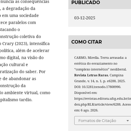
enuncia as consequências
PUBLICADO
l, a degradação da
do em uma sociedade
03-12-2025
 tece paralelos com
stacando o
nstrução coletiva do
COMO CITAR
 Crary (2023), intensifica
olítica, além de acelerar
o digital, na visão do
CARMO, Mirella. Terra arrasada: a
estética do esvaziamento no
ão cultural e
“complexo internético” neoliberal.
ratização do saber. Por
Revista Letras Raras
, Campina
de de abandonar as
Grande, v. 14, n. 1, p. e6288, 2025.
construção da
DOI: 10.5281/zenodo.17808990.
do ambiente virtual, como
Disponível em:
https://revistas.editora.ufcg.edu.br/i
pitalismo tardio.
dex.php/RLR/article/view/6288. Acess
em: 6 ago. 2026.
Fomatos de Citação