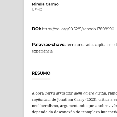
Mirella Carmo
UFMG
DOI:
https://doi.org/10.5281/zenodo.17808990
Palavras-chave:
terra arrasada, capitalismo
experiência
RESUMO
A obra
Terra arrasada: além da era digital, ru
capitalista
, de Jonathan Crary (2023), critica a er
neoliberalismo, argumentando que a sobrevivên
depende da desconexão do "complexo internétic