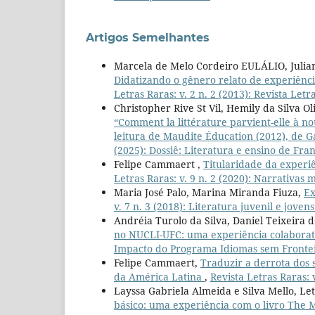
Artigos Semelhantes
Marcela de Melo Cordeiro EULÁLIO, Jul
Didatizando o gênero relato de experiênci
Letras Raras: v. 2 n. 2 (2013): Revista Letr
Christopher Rive St Vil, Hemily da Silva Ol
“Comment la littérature parvient-elle à nou
leitura de Maudite Éducation (2012), de G
(2025): Dossiê: Literatura e ensino de Fra
Felipe Cammaert ,
Titularidade da experi
Letras Raras: v. 9 n. 2 (2020): Narrativas
Maria José Palo, Marina Miranda Fiuza,
Ex
v. 7 n. 3 (2018): Literatura juvenil e jovens
Andréia Turolo da Silva, Daniel Teixeira 
no NUCLI-UFC: uma experiência colaborat
Impacto do Programa Idiomas sem Fronteir
Felipe Cammaert,
Traduzir a derrota dos
da América Latina
,
Revista Letras Raras:
Layssa Gabriela Almeida e Silva Mello, Le
básico: uma experiência com o livro The Mi