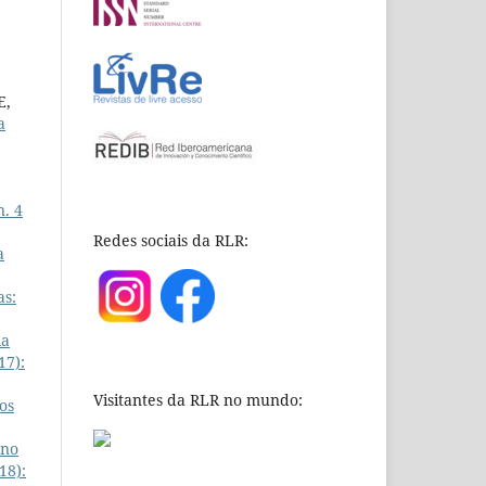
E,
a
n. 4
Redes sociais da RLR:
a
as:
ia
17):
Visitantes da RLR no mundo:
os
ino
18):