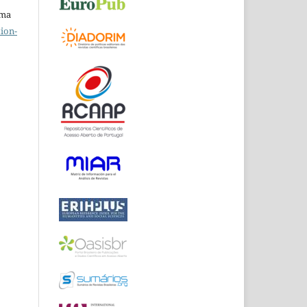
uma
ion-