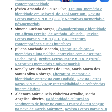
contemporaneidade
Jéssica Amanda de Souza Silva,
Trauma, memória e
identidade em Beloved, de Toni Morrison
,
Revista
Letras Raras: v. 9 n. 2 (2020): Narrativas memoriais e
pós-memoriais
Simone Luciano Vargas,
Pós-modernismo e identidade
em Afirma Pereira, de Antônio Tabucchi
,
Revista
Letras Raras: v. 7 n. 1 (2018): A Literatura
contemporânea e suas interfaces
Juliana Machado Meanda,
Literatura chicana –
memórias e luta política: entrevista com a escritora
Lucha Corpi
,
Revista Letras Raras: v. 9 n. 2 (2020):
Narrativas memoriais e pós-memoriais
Renally Arruda Martins de Lima, Maria Marta dos
Santos Silva Nóbrega,
Literatura, memória e
identidade: entrevista com Ondjaki
,
Revista Letras
Raras: v. 9 n. 3 (2020): Intermidialidade e referências
intermidiáticas
Aldenora Márcia Belo Pinheiro-Carvalho, Maria
Angélica Oliveira,
Da identidade cultural ao
sentimento de lugar no conto O rastro do teu sangue
na neve de Garcia Márquez
,
Revista Letras Raras: v. 8