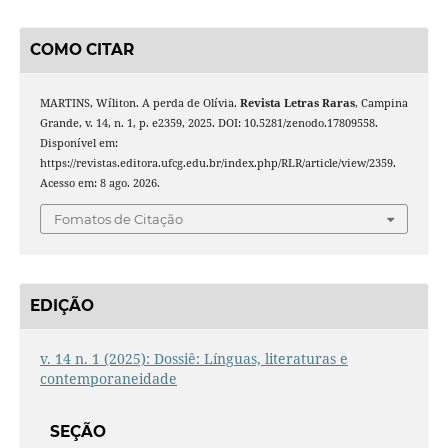
COMO CITAR
MARTINS, Wíliton. A perda de Olívia.
Revista Letras Raras
, Campina
Grande, v. 14, n. 1, p. e2359, 2025. DOI: 10.5281/zenodo.17809558.
Disponível em:
https://revistas.editora.ufcg.edu.br/index.php/RLR/article/view/2359.
Acesso em: 8 ago. 2026.
Fomatos de Citação
EDIÇÃO
v. 14 n. 1 (2025): Dossiê: Línguas, literaturas e
contemporaneidade
SEÇÃO