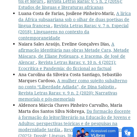
toi et Meurs
,
Revista Letras Raras: v. 5 n. 2 (2016):
Estudos de línguas e literaturas africanas
Luana Costa de Farias, Josilene Pinheiro-Mariz,
A lírica
da África subsaariana sob o olhar de duas poetisas de
língua francesa
,
Revista Letras Raras: v. 7 n. Especial
(2018): Linguagens no contexto da
contemporaneidade
Naiara Sales Araújo, Eveline Gonçalves Dias,
A
afirmação identitária nas obras Metade Cara, Metade
Máscara, de Eliane Potiguara, e Iracema, de José de
Alencar
,
Revista Letras Raras: v. 10 n. 4 (2021):
Ecocrítica e Pandemia: do ficcional ao factual
Ana Carolina da Silveira Costa Santiago, Sebastião
Marques Cardoso,
A mulher como sujeito subalterno
no conto “Liberdade Adiada”, de Dina Salústio
,
Revista Letras Raras: v. 9 n. 2 (2020): Narrativas
memoriais e pós-memoriais
Aldenora Márcia Chaves Pinheiro Carvalho, Maria
Marta dos Santos Silva Nóbrega,
Da formação docente
à formação do leitor/literário na Educação de Jovens e
Adultos: perspectivas teóricas e de pesquisas na
modernidade tardia
,
Revista Letras Raras: v. 14 n. 1
(2025): Dossiê: Línguas, literaturas e