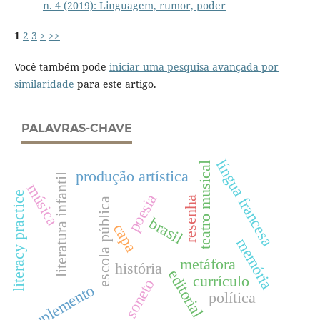
n. 4 (2019): Linguagem, rumor, poder
1
2
3
>
>>
Você também pode
iniciar uma pesquisa avançada por
similaridade
para este artigo.
PALAVRAS-CHAVE
língua francesa
teatro musical
produção artística
literatura infantil
música
literacy practice
poesia
resenha
escola pública
brasil
capa
memória
metáfora
história
editorial
currículo
soneto
suplemento
política