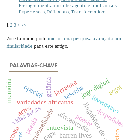
Enseignement-apprentissage du et en français:
Expériences, Réflexions, Transformations
1
2
3
>
>>
Você também pode
iniciar uma pesquisa avançada por
similaridade
para este artigo.
PALAVRAS-CHAVE
jogo digital
goiânia
literatura
memória
opacité
argot
resenha
inventaires
variedades africanas
linguística de corpus
actes
vidas secas
despedidas
interculturalidade
africanicídio
poésie
poesia
entrevista
conto
capa
léxico
barren lives