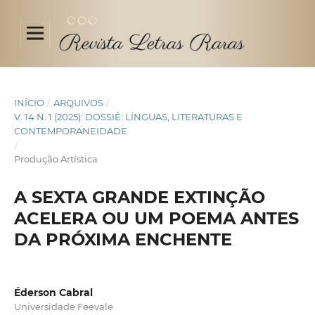
INÍCIO
/
ARQUIVOS
/
V. 14 N. 1 (2025): DOSSIÊ: LÍNGUAS, LITERATURAS E
CONTEMPORANEIDADE
/
Produção Artística
A SEXTA GRANDE EXTINÇÃO
ACELERA OU UM POEMA ANTES
DA PRÓXIMA ENCHENTE
Éderson Cabral
Universidade Feevale