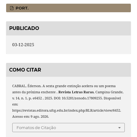
PORT.
PUBLICADO
03-12-2025
COMO CITAR
CABRAL, Éderson. A sexta grande extinção acelera ou um poema
antes da próxima enchente .
Revista Letras Raras
, Campina Grande,
v. 14, n. 1, p. e6452 , 2025. DOI: 10.5281/zenodo.17809255. Disponível
em:
https://revistas.editora.ufcg.edu.br/index.php/RLR/article/view/6452.
Acesso em: 9 ago. 2026.
Fomatos de Citação