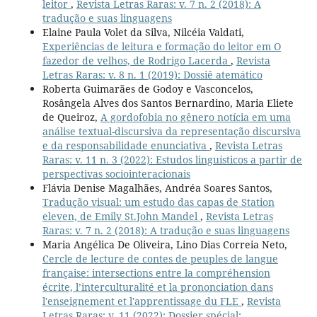
leitor
,
Revista Letras Raras: v. 7 n. 2 (2018): A
tradução e suas linguagens
Elaine Paula Volet da Silva, Nilcéia Valdati,
Experiências de leitura e formação do leitor em O
fazedor de velhos, de Rodrigo Lacerda
,
Revista
Letras Raras: v. 8 n. 1 (2019): Dossiê atemático
Roberta Guimarães de Godoy e Vasconcelos,
Rosângela Alves dos Santos Bernardino, Maria Eliete
de Queiroz,
A gordofobia no gênero notícia em uma
análise textual-discursiva da representação discursiva
e da responsabilidade enunciativa
,
Revista Letras
Raras: v. 11 n. 3 (2022): Estudos linguísticos a partir de
perspectivas sociointeracionais
Flávia Denise Magalhães, Andréa Soares Santos,
Tradução visual: um estudo das capas de Station
eleven, de Emily St.John Mandel
,
Revista Letras
Raras: v. 7 n. 2 (2018): A tradução e suas linguagens
Maria Angélica De Oliveira, Lino Dias Correia Neto,
Cercle de lecture de contes de peuples de langue
française: intersections entre la compréhension
écrite, l’interculturalité et la prononciation dans
l'enseignement et l'apprentissage du FLE
,
Revista
Letras Raras: v. 11 (2022): Dossier spécial: