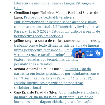
Literatura e ensino de Francês Língua Estrangeira
(FLE)
Clemilton Lopes Pinheiro, Mateus Parducci Soares de
Lima,
Perspectiva Textual-Interativa e
Plurissemioticidade: discussão sobre alcance e limite
com base em um estudo bibliométrico
,
Revista Letras
Raras: v. 11 n. 3 (2022): Estudos linguísticos a partir de
perspectivas sociointeracionais
Jailine Mayara Sousa de Farias, Suzana Leite Cortez,
O
trabalho com o texto digital na sala de aula de línguas
numa perspectiva transmodal
,
Revista Letras Raras:
v. 10 n. 2 (2021): Dossiê: Produção e correção de
textos mediadas por tecnologias digitais:
possibilidades e desafios
Renata Amaral de Matos Rocha,
A construção da
narrativa em textos produzidos por estudantes com e
sem TDAH
,
Revista Letras Raras: v. 11 n. 3 (2022):
Estudos linguísticos a partir de perspectivas
sociointeracionais
Caio Ricardo Faiad da Silva,
A comicidade e a violação
da moral cristã na farsa de Gil Vicente, O velho da
horta: uma abordagem didática para a formação de