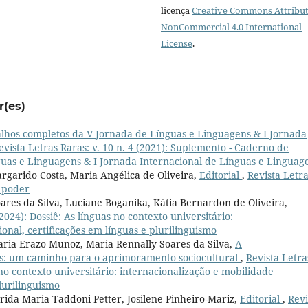
licença
Creative Commons Attribut
NonCommercial 4.0 International
License
.
r(es)
lhos completos da V Jornada de Línguas e Linguagens & I Jornada
evista Letras Raras: v. 10 n. 4 (2021): Suplemento - Caderno de
uas e Linguagens & I Jornada Internacional de Línguas e Linguag
rgarido Costa, Maria Angélica de Oliveira,
Editorial
,
Revista Letr
, poder
oares da Silva, Luciane Boganika, Kátia Bernardon de Oliveira,
(2024): Dossiê: As línguas no contexto universitário:
onal, certificações em línguas e plurilinguismo
Maria Erazo Munoz, Maria Rennally Soares da Silva,
A
s: um caminho para o aprimoramento sociocultural
,
Revista Letra
s no contexto universitário: internacionalização e mobilidade
plurilinguismo
rida Maria Taddoni Petter, Josilene Pinheiro-Mariz,
Editorial
,
Revi