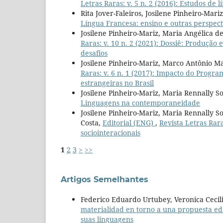
Letras Raras: v. 5 n. 2 (2016): Estudos de l
Rita Jover-Faleiros, Josilene Pinheiro-Mari
Língua Francesa: ensino e outras perspect
Josilene Pinheiro-Mariz, Maria Angélica d
Raras: v. 10 n. 2 (2021): Dossiê: Produção 
desafios
Josilene Pinheiro-Mariz, Marco Antônio Ma
Raras: v. 6 n. 1 (2017): Impacto do Progr
estrangeiras no Brasil
Josilene Pinheiro-Mariz, Maria Rennally So
Linguagens na contemporaneidade
Josilene Pinheiro-Mariz, Maria Rennally S
Costa,
Editorial (ENG)
,
Revista Letras Rara
sociointeracionais
1
2
3
>
>>
Artigos Semelhantes
Federico Eduardo Urtubey, Veronica Cecil
materialidad en torno a una propuesta ed
suas linguagens