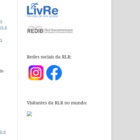
as
es e
as
Redes sociais da RLR:
do
Visitantes da RLR no mundo:
o e