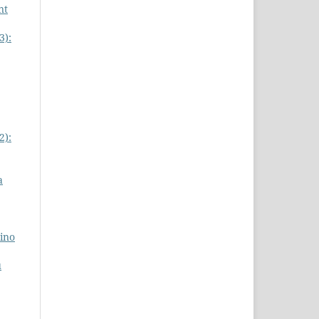
nt
3):
2):
a
sino
u