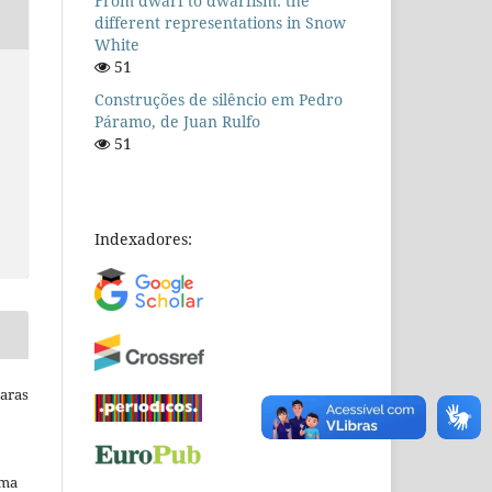
From dwarf to dwarfism: the
different representations in Snow
White
51
Construções de silêncio em Pedro
Páramo, de Juan Rulfo
51
Indexadores:
Raras
uma