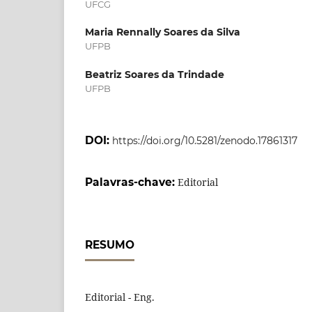
UFCG
Maria Rennally Soares da Silva
UFPB
Beatriz Soares da Trindade
UFPB
DOI:
https://doi.org/10.5281/zenodo.17861317
Palavras-chave:
Editorial
RESUMO
Editorial - Eng.