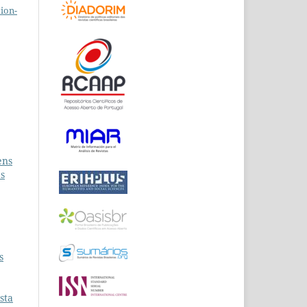
ion-
ens
as
s
sta