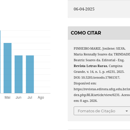
06-04-2025
COMO CITAR
PINHEIRO-MARIZ, Josilene; SILVA,
Maria Rennally Soares da; TRINDADE
Beatriz Soares da. Editorial - Eng.
Revista Letras Raras
, Campina
Grande, v. 14, n. 1, p. e6231, 2025.
DOI: 10.5281/zenodo.17861317.
Disponível em:
https://revistas.editora.ufcg.edu.br/i
dex.php/RLR/article/view/6231. Acess
em: 8 ago. 2026.
Fomatos de Citação