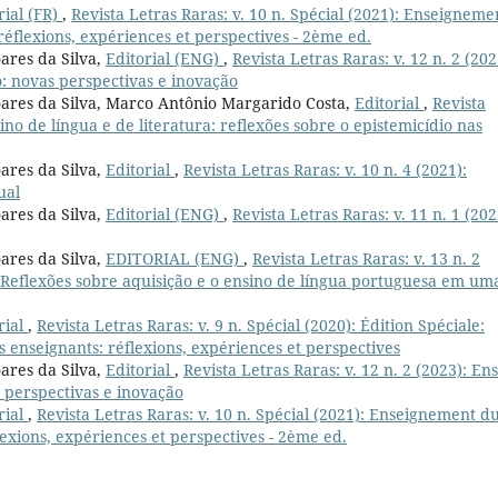
rial (FR)
,
Revista Letras Raras: v. 10 n. Spécial (2021): Enseigneme
réflexions, expériences et perspectives - 2ème ed.
ares da Silva,
Editorial (ENG)
,
Revista Letras Raras: v. 12 n. 2 (202
: novas perspectivas e inovação
oares da Silva, Marco Antônio Margarido Costa,
Editorial
,
Revista
sino de língua e de literatura: reflexões sobre o epistemicídio nas
ares da Silva,
Editorial
,
Revista Letras Raras: v. 10 n. 4 (2021):
ual
ares da Silva,
Editorial (ENG)
,
Revista Letras Raras: v. 11 n. 1 (202
ares da Silva,
EDITORIAL (ENG)
,
Revista Letras Raras: v. 13 n. 2
a? Reflexões sobre aquisição e o ensino de língua portuguesa em um
rial
,
Revista Letras Raras: v. 9 n. Spécial (2020): Édition Spéciale:
 enseignants: réflexions, expériences et perspectives
ares da Silva,
Editorial
,
Revista Letras Raras: v. 12 n. 2 (2023): En
 perspectivas e inovação
rial
,
Revista Letras Raras: v. 10 n. Spécial (2021): Enseignement d
lexions, expériences et perspectives - 2ème ed.