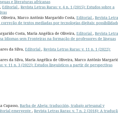
ínguas e literaturas africanas
z,
Editorial
,
Revista Letras Raras: v. 4 n. 1 (2015): Estudos sobre a
ivas
e Oliveira, Marco Antônio Margarido Costa,
Editorial
,
Revista Letr
e correção de textos mediadas por tecnologias digitais: possibilidad
rgarido Costa, Maria Angélica de Oliveira,
Editorial
,
Revista Letr
ama Idiomas sem Fronteiras na formação de professores de línguas
ares da Silva,
Editorial
,
Revista Letras Raras: v. 11 n. 1 (2022):
oares da Silva, Maria Angélica de Oliveira, Marco Antônio Margari
s: v. 11 n. 3 (2022): Estudos linguísticos a partir de perspectivas
ia Capasso,
Barba de Abeja: traducción, trabajo artesanal y
itorial emergente
,
Revista Letras Raras: v. 7 n. 2 (2018): A traduçã