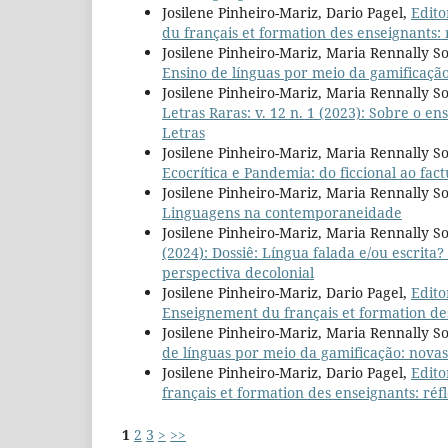
Josilene Pinheiro-Mariz, Dario Pagel,
Edito
du français et formation des enseignants: 
Josilene Pinheiro-Mariz, Maria Rennally So
Ensino de línguas por meio da gamificação
Josilene Pinheiro-Mariz, Maria Rennally S
Letras Raras: v. 12 n. 1 (2023): Sobre o en
Letras
Josilene Pinheiro-Mariz, Maria Rennally So
Ecocrítica e Pandemia: do ficcional ao fact
Josilene Pinheiro-Mariz, Maria Rennally So
Linguagens na contemporaneidade
Josilene Pinheiro-Mariz, Maria Rennally So
(2024): Dossiê: Língua falada e/ou escrit
perspectiva decolonial
Josilene Pinheiro-Mariz, Dario Pagel,
Edito
Enseignement du français et formation des
Josilene Pinheiro-Mariz, Maria Rennally So
de línguas por meio da gamificação: novas
Josilene Pinheiro-Mariz, Dario Pagel,
Edito
français et formation des enseignants: réf
1
2
3
>
>>