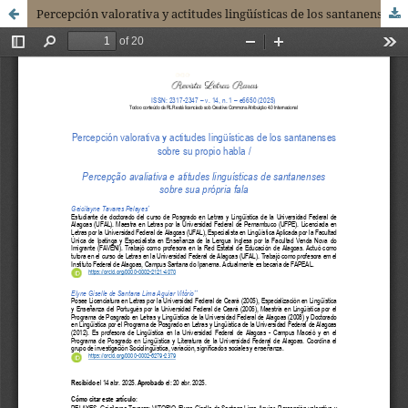
Percepción valorativa y actitudes lingüísticas de los santanenses sobre su propio habla