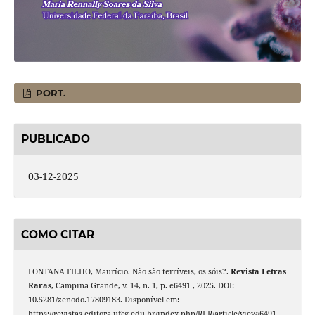
PORT.
PUBLICADO
03-12-2025
COMO CITAR
FONTANA FILHO, Maurício. Não são terríveis, os sóis?.
Revista Letras
Raras
, Campina Grande, v. 14, n. 1, p. e6491 , 2025. DOI:
10.5281/zenodo.17809183. Disponível em:
https://revistas.editora.ufcg.edu.br/index.php/RLR/article/view/6491.