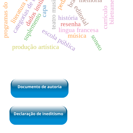
dados institucionais
categorias de tradução
literatura infantil
programas do livro
biletramento
brasil
teatro musical
editorial
capa
currículo
suplemento
história
resenha
língua francesa
escola pública
música
soneto
produção artística