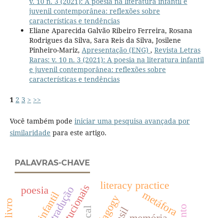
v. 10 n. 3 (2021): A poesia na literatura infantil e
juvenil contemporânea: reflexões sobre
características e tendências
Eliane Aparecida Galvão Ribeiro Ferreira, Rosana
Rodrigues da Silva, Sara Reis da Silva, Josilene
Pinheiro-Mariz,
Apresentação (ENG)
,
Revista Letras
Raras: v. 10 n. 3 (2021): A poesia na literatura infantil
e juvenil contemporânea: reflexões sobre
características e tendências
1
2
3
>
>>
Você também pode
iniciar uma pesquisa avançada por
similaridade
para este artigo.
PALAVRAS-CHAVE
literacy practice
poesia
metáfora
pedagogy
memória