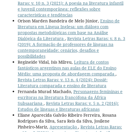
Raras: v. 10 n. 3 (2021): A poesia na literatura infantil
e juvenil contemporânea: reflexões sobre
características e tendências
Orison Marden Bandeira de Melo Júnior,
Ensino de
literatura em Língua Inglesa: um diálogo com
propostas metodológicas com base na Análise
Dialógica da Literatura
,
Revista Letras Raras: v. 8 n. 3
(2019): A formação de professores de línguas na
contemporaneidade: cenários, desafios e
possibilidades
Regineide Vidal, Isis Milreu,
Leitura de contos
fantásticos argentinos nas aulas de ELE do Ensino
Médio: uma proposta de abordagem comparada
,
Revista Letras Raras: v. 13 n. 4 (2024): Dossiê:
Literatura comparada e ensino de literatura
Fernanda Murad Machado,
Personagens femininas e
escritoras na literatura francófona da África
Subsaariana
,
Revista Letras Raras: v. 5 n. 2 (2016):
Estudos de línguas e literaturas africanas
Eliane Aparecida Galvão Ribeiro Ferreira, Rosana
Rodrigues da Silva, Sara Reis da Silva, Josilene
Pinheiro-Mariz,
Apresentação
,
Revista Letras Raras: