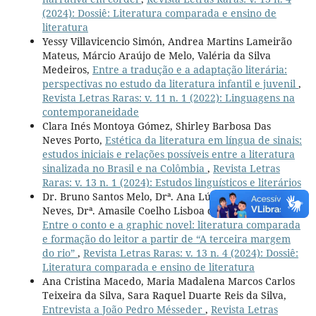
(2024): Dossiê: Literatura comparada e ensino de
literatura
Yessy Villavicencio Simón, Andrea Martins Lameirão
Mateus, Márcio Araújo de Melo, Valéria da Silva
Medeiros,
Entre a tradução e a adaptação literária:
perspectivas no estudo da literatura infantil e juvenil
,
Revista Letras Raras: v. 11 n. 1 (2022): Linguagens na
contemporaneidade
Clara Inés Montoya Gómez, Shirley Barbosa Das
Neves Porto,
Estética da literatura em língua de sinais:
estudos iniciais e relações possíveis entre a literatura
sinalizada no Brasil e na Colômbia
,
Revista Letras
Raras: v. 13 n. 1 (2024): Estudos linguísticos e literários
Dr. Bruno Santos Melo, Drª. Ana Lúcia Maria de Souza
Neves, Drª. Amasile Coelho Lisboa da Costa Sousa,
Entre o conto e a graphic novel: literatura comparada
e formação do leitor a partir de “A terceira margem
do rio”
,
Revista Letras Raras: v. 13 n. 4 (2024): Dossiê:
Literatura comparada e ensino de literatura
Ana Cristina Macedo, Maria Madalena Marcos Carlos
Teixeira da Silva, Sara Raquel Duarte Reis da Silva,
Entrevista a João Pedro Mésseder
,
Revista Letras