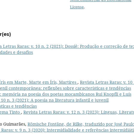
License
.
r(es)
a Letras Raras: v. 10 n. 2 (2021): Dossiê: Produção e correção de te
idades e desafios
Íris em Marte, Marte em Íris, Martíres
,
Revista Letras Raras: v. 10 
uvenil contemporânea: reflexões sobre características e tendências
i: memória na poesia dos poetas moçambicanos Rui Knopfli e Luís
 10 n. 3 (2021): A poesia na literatura infantil e juvenil
ticas e tendências
oema Tinto
,
Revista Letras Raras: v. 12 n. 3 (2023): Línguas, Litera
ro Guimarães,
Römische Fontäne, de Rilke, traduzido por José Paul
 Raras: v. 9 n. 3 (2020): Intermidialidade e referências intermidiát