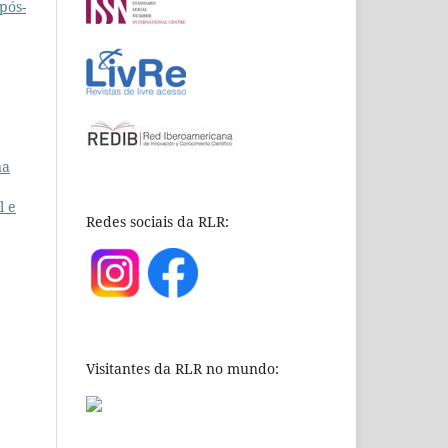
pós-
na
l e
Redes sociais da RLR:
Visitantes da RLR no mundo: