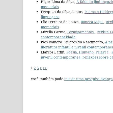
Higor Lima da Silva,
A falta do jindungoz
memoriais
Ezequias da Silva Santos,
Poema a Heideg
linguagens
Elio Ferreira de Souza,
Boneca Maju
,
Revi
memoriais
Mirella Carmo,
Formigamentos
,
Revista Le
contemporaneidade
Ives Romero Tavares do Nascimento,
A p
literatura infantil e juvenil contemporâne
Marcos Laffin,
Poesia, Humano, Palavra
,
juvenil contemporânea: reflexões sobre ca
1
2
3
>
>>
Você também pode
iniciar uma pesquisa avança