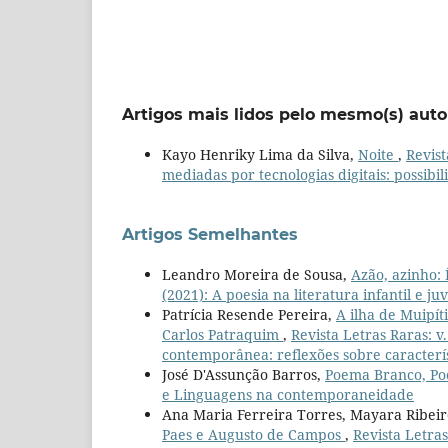
Artigos mais lidos pelo mesmo(s) auto
Kayo Henriky Lima da Silva,
Noite
,
Revist
mediadas por tecnologias digitais: possibil
Artigos Semelhantes
Leandro Moreira de Sousa,
Azão, azinho: 
(2021): A poesia na literatura infantil e j
Patrícia Resende Pereira,
A ilha de Muipít
Carlos Patraquim
,
Revista Letras Raras: v.
contemporânea: reflexões sobre caracterís
José D'Assunção Barros,
Poema Branco, P
e Linguagens na contemporaneidade
Ana Maria Ferreira Torres, Mayara Ribei
Paes e Augusto de Campos
,
Revista Letras