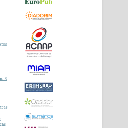
xtos
n. 3
turas
o
icas