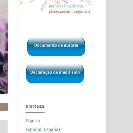
poesia
política
políticas linguísticas
planejamento linguístico
IDIOMA
English
Español (España)