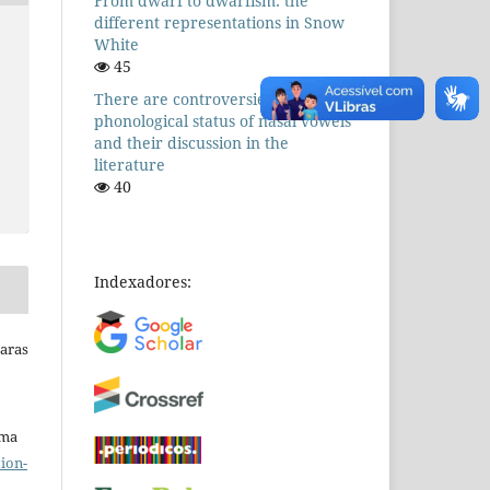
From dwarf to dwarfism: the
different representations in Snow
White
45
There are controversies! The
phonological status of nasal vowels
and their discussion in the
literature
40
Indexadores:
Raras
uma
ion-