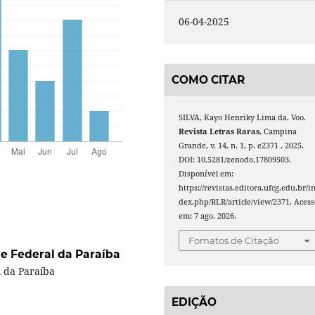
06-04-2025
COMO CITAR
SILVA, Kayo Henriky Lima da. Voo.
Revista Letras Raras
, Campina
Grande, v. 14, n. 1, p. e2371 , 2025.
DOI: 10.5281/zenodo.17809503.
Disponível em:
https://revistas.editora.ufcg.edu.br/i
dex.php/RLR/article/view/2371. Acess
em: 7 ago. 2026.
Fomatos de Citação
e Federal da Paraíba
l da Paraíba
EDIÇÃO