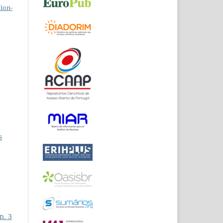
ion-
s
n. 3