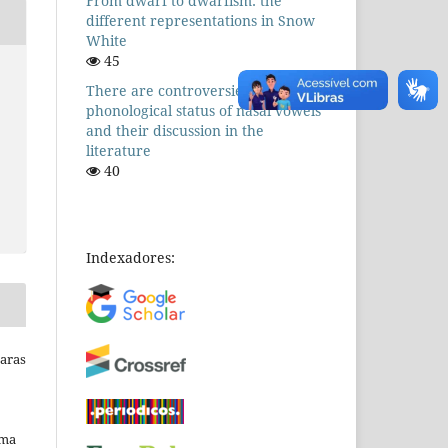
From dwarf to dwarfism: the
different representations in Snow
White
45
There are controversies! The
phonological status of nasal vowels
and their discussion in the
literature
40
Indexadores:
Raras
uma