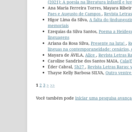
(2021): A poesia na literatura infantil e j
Ana Maria Ferreira Torres, Mayara Ribei
Paes e Augusto de Campos
,
Revista Letras
Higor Lima da Silva,
A falta do jindungoz
memoriais
Ezequias da Silva Santos,
Poema a Heideg
linguagens
Ariana da Rosa Silva,
Presente na luta!
,
R
línguas na contemporaneidade: cenários, d
Mayara de ÁVILA,
Alice
,
Revista Letras Ra
Caroline Sandrise dos Santos MAIA,
Cala(f
Éder Cabral,
5h27
,
Revista Letras Raras: v
Thayse Kelly Barbosa SILVA,
Outro ventr
1
2
3
>
>>
Você também pode
iniciar uma pesquisa avança