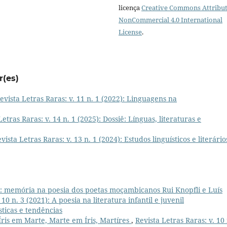
licença
Creative Commons Attribut
NonCommercial 4.0 International
License
.
r(es)
evista Letras Raras: v. 11 n. 1 (2022): Linguagens na
Letras Raras: v. 14 n. 1 (2025): Dossiê: Línguas, literaturas e
vista Letras Raras: v. 13 n. 1 (2024): Estudos linguísticos e literário
i: memória na poesia dos poetas moçambicanos Rui Knopfli e Luís
 10 n. 3 (2021): A poesia na literatura infantil e juvenil
ticas e tendências
Íris em Marte, Marte em Íris, Martíres
,
Revista Letras Raras: v. 10 