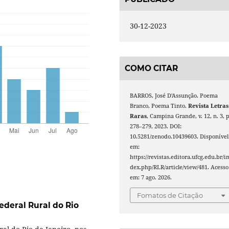
30-12-2023
COMO CITAR
BARROS, José D'Assunção. Poema
Branco, Poema Tinto.
Revista Letras
Raras
, Campina Grande, v. 12, n. 3, p
278–279, 2023. DOI:
10.5281/zenodo.10439603. Disponível
em:
https://revistas.editora.ufcg.edu.br/i
dex.php/RLR/article/view/481. Acesso
em: 7 ago. 2026.
Fomatos de Citação
ederal Rural do Rio