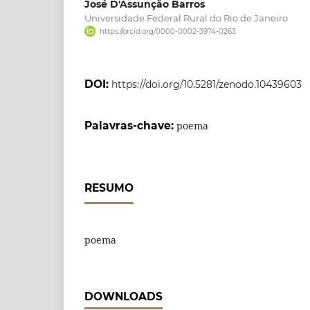
José D'Assunção Barros
Universidade Federal Rural do Rio de Janeiro
https://orcid.org/0000-0002-3974-0263
DOI:
https://doi.org/10.5281/zenodo.10439603
Palavras-chave:
poema
RESUMO
poema
DOWNLOADS