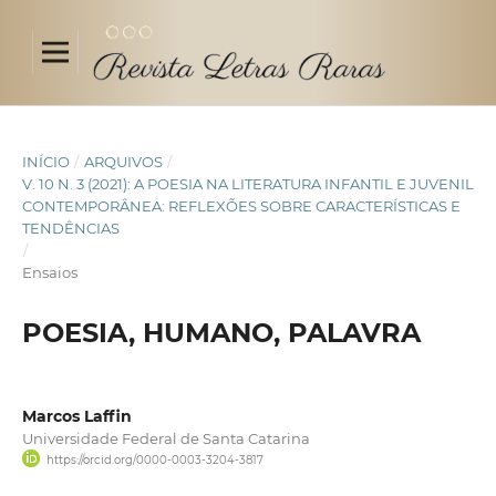
INÍCIO
/
ARQUIVOS
/
V. 10 N. 3 (2021): A POESIA NA LITERATURA INFANTIL E JUVENIL
CONTEMPORÂNEA: REFLEXÕES SOBRE CARACTERÍSTICAS E
TENDÊNCIAS
/
Ensaios
POESIA, HUMANO, PALAVRA
Marcos Laffin
Universidade Federal de Santa Catarina
https://orcid.org/0000-0003-3204-3817