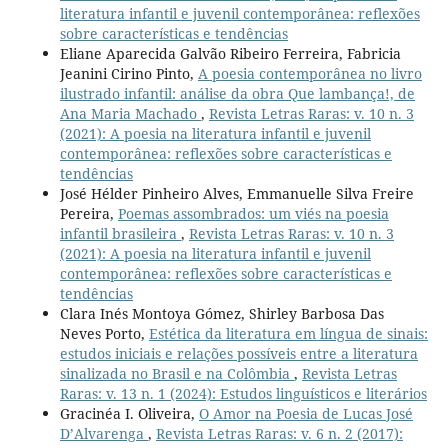
literatura infantil e juvenil contemporânea: reflexões
sobre características e tendências
Eliane Aparecida Galvão Ribeiro Ferreira, Fabricia
Jeanini Cirino Pinto,
A poesia contemporânea no livro
ilustrado infantil: análise da obra Que lambança!, de
Ana Maria Machado
,
Revista Letras Raras: v. 10 n. 3
(2021): A poesia na literatura infantil e juvenil
contemporânea: reflexões sobre características e
tendências
José Hélder Pinheiro Alves, Emmanuelle Silva Freire
Pereira,
Poemas assombrados: um viés na poesia
infantil brasileira
,
Revista Letras Raras: v. 10 n. 3
(2021): A poesia na literatura infantil e juvenil
contemporânea: reflexões sobre características e
tendências
Clara Inés Montoya Gómez, Shirley Barbosa Das
Neves Porto,
Estética da literatura em língua de sinais:
estudos iniciais e relações possíveis entre a literatura
sinalizada no Brasil e na Colômbia
,
Revista Letras
Raras: v. 13 n. 1 (2024): Estudos linguísticos e literários
Gracinéa I. Oliveira,
O Amor na Poesia de Lucas José
D’Alvarenga
,
Revista Letras Raras: v. 6 n. 2 (2017):