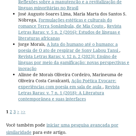
Reflexões sobre a manutenção e a revitalização de
línguas minoritárias no Brasil
José Augusto Soares Lima, Maria Marta dos Santos S.
Nóbrega,
Formulações estéticas e culturais do
romance Terra Sonâmbula, de Mia Couto
,
Revista
Letras Raras: v. 5 n. 2 (2016): Estudos de línguas e
literaturas africanas
Jorge Morais,
A luta do humano até o humano: a
poesia de O ato de respirar de Sony Labou Tansi
,
Revista Letras Raras: v. 12 n. 2 (2023): Ensino de
línguas por meio da gamificação: novas perspectivas e
inovação
Alinne de Morais Oliveira Cordeiro, Marineuma de
Oliveira Costa Cavalcanti,
Ação Poética Evocare:
experiências com poesia em sala de aula
,
Revista
Letras Raras: v. 7 n. 1 (2018): A Literatura
contemporânea e suas interfaces
1
2
3
>
>>
Você também pode
iniciar uma pesquisa avançada por
similaridade
para este artigo.