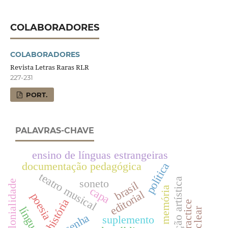
COLABORADORES
COLABORADORES
Revista Letras Raras RLR
227-231
PORT.
PALAVRAS-CHAVE
ensino de línguas estrangeiras
documentação pedagógica
política
teatro musical
produção artística
soneto
decolonialidade
brasil
capa
memória
editorial
poesia
história
resenha
suplemento