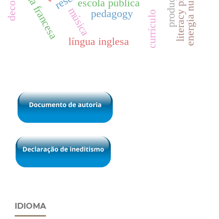
literacy practice
língua francesa
energia nuclear
escola pública
música
pedagogy
currículo
língua inglesa
IDIOMA