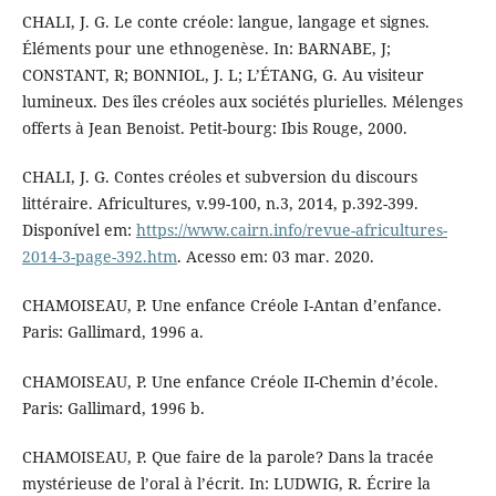
CHALI, J. G. Le conte créole: langue, langage et signes.
Éléments pour une ethnogenèse. In: BARNABE, J;
CONSTANT, R; BONNIOL, J. L; L’ÉTANG, G. Au visiteur
lumineux. Des îles créoles aux sociétés plurielles. Mélenges
offerts à Jean Benoist. Petit-bourg: Ibis Rouge, 2000.
CHALI, J. G. Contes créoles et subversion du discours
littéraire. Africultures, v.99-100, n.3, 2014, p.392-399.
Disponível em:
https://www.cairn.info/revue-africultures-
2014-3-page-392.htm
. Acesso em: 03 mar. 2020.
CHAMOISEAU, P. Une enfance Créole I-Antan d’enfance.
Paris: Gallimard, 1996 a.
CHAMOISEAU, P. Une enfance Créole II-Chemin d’école.
Paris: Gallimard, 1996 b.
CHAMOISEAU, P. Que faire de la parole? Dans la tracée
mystérieuse de l’oral à l’écrit. In: LUDWIG, R. Écrire la