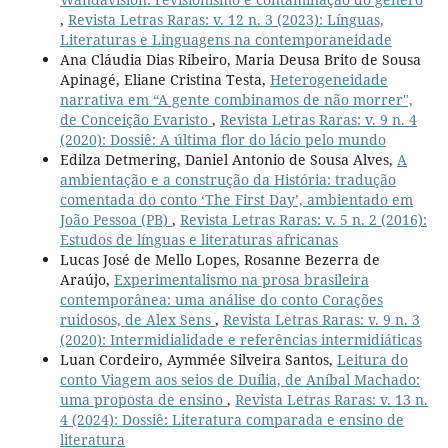
,
Revista Letras Raras: v. 12 n. 3 (2023): Línguas,
Literaturas e Linguagens na contemporaneidade
Ana Cláudia Dias Ribeiro, Maria Deusa Brito de Sousa
Apinagé, Eliane Cristina Testa,
Heterogeneidade
narrativa em “A gente combinamos de não morrer",
de Conceição Evaristo
,
Revista Letras Raras: v. 9 n. 4
(2020): Dossiê: A última flor do lácio pelo mundo
Edilza Detmering, Daniel Antonio de Sousa Alves,
A
ambientação e a construção da História: tradução
comentada do conto ‘The First Day’, ambientado em
João Pessoa (PB)
,
Revista Letras Raras: v. 5 n. 2 (2016):
Estudos de línguas e literaturas africanas
Lucas José de Mello Lopes, Rosanne Bezerra de
Araújo,
Experimentalismo na prosa brasileira
contemporânea: uma análise do conto Corações
ruidosos, de Alex Sens
,
Revista Letras Raras: v. 9 n. 3
(2020): Intermidialidade e referências intermidiáticas
Luan Cordeiro, Aymmée Silveira Santos,
Leitura do
conto Viagem aos seios de Duília, de Aníbal Machado:
uma proposta de ensino
,
Revista Letras Raras: v. 13 n.
4 (2024): Dossiê: Literatura comparada e ensino de
literatura