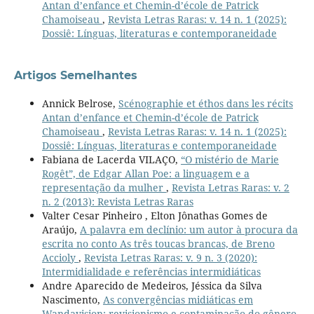
Antan d’enfance et Chemin-d’école de Patrick
Chamoiseau
,
Revista Letras Raras: v. 14 n. 1 (2025):
Dossiê: Línguas, literaturas e contemporaneidade
Artigos Semelhantes
Annick Belrose,
Scénographie et éthos dans les récits
Antan d’enfance et Chemin-d’école de Patrick
Chamoiseau
,
Revista Letras Raras: v. 14 n. 1 (2025):
Dossiê: Línguas, literaturas e contemporaneidade
Fabiana de Lacerda VILAÇO,
“O mistério de Marie
Rogêt”, de Edgar Allan Poe: a linguagem e a
representação da mulher
,
Revista Letras Raras: v. 2
n. 2 (2013): Revista Letras Raras
Valter Cesar Pinheiro , Elton Jônathas Gomes de
Araújo,
A palavra em declínio: um autor à procura da
escrita no conto As três toucas brancas, de Breno
Accioly
,
Revista Letras Raras: v. 9 n. 3 (2020):
Intermidialidade e referências intermidiáticas
Andre Aparecido de Medeiros, Jéssica da Silva
Nascimento,
As convergências midiáticas em
Wandavision: revisionismo e contaminação do gênero