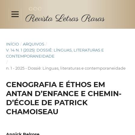
INÍCIO
/
ARQUIVOS
/
V. 14 N. 1 (2025): DOSSIÊ: LÍNGUAS, LITERATURAS E
CONTEMPORANEIDADE
/
n. 1 - 2025 - Dossiê: Línguas, literaturas e contemporaneidade
CENOGRAFIA E ÉTHOS EM
ANTAN D’ENFANCE E CHEMIN-
D’ÉCOLE DE PATRICK
CHAMOISEAU
Annick Belrose