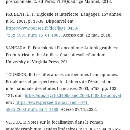
postcoloniale. 2. ed Paris: PUF/Quadrige Manuel, 2013.
PRUDENT, L. F. Diglossie et interlecte. Langages, 15ᵉ année,
n.61, 1981, p. 13-38. Disponível em:
https://www.persee.fr/doc/lgge_0458-
726x_1981_num_15_61_1866
. Acesso em: 12 mai. 2018.
SANKARA, E. Postcolonial Francophone Autobiographies:
From Africa to the Antilles. Charlottesville/London:
University of Virginia Press, 2011.
TOUMSON, R. Les littératures caribéennes francophones.
Problèmes et perspectives. In: Cahiers de l'Association
internationale des études francaises, 2003, n°55. pp. 103-
121; doi :
https://doi.org/10.3406/caief.2003.1488.Disponível
em :
https://www.persee.fr/doc/caief_0571-
5865_2003_num_55_1_1488
. Acesso 07/11/2023.
VITOUX, P. Notes sur la focalisation dans le roman
autobiographique. Études littéraires, v.17, n.2,1984, p.261-