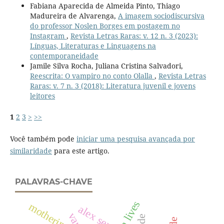
Fabiana Aparecida de Almeida Pinto, Thiago
Madureira de Alvarenga,
A imagem sociodiscursiva
do professor Noslen Borges em postagem no
Instagram
,
Revista Letras Raras: v. 12 n. 3 (2023):
Línguas, Literaturas e Linguagens na
contemporaneidade
Jamile Silva Rocha, Juliana Cristina Salvadori,
Reescrita: O vampiro no conto Olalla
,
Revista Letras
Raras: v. 7 n. 3 (2018): Literatura juvenil e jovens
leitores
1
2
3
>
>>
Você também pode
iniciar uma pesquisa avançada por
similaridade
para este artigo.
PALAVRAS-CHAVE
barren lives
mothering
alex sens