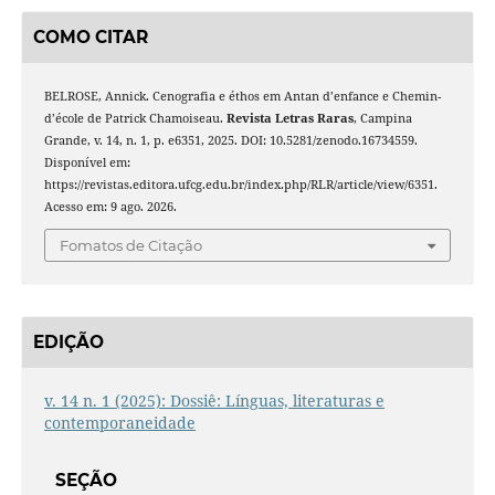
COMO CITAR
BELROSE, Annick. Cenografia e éthos em Antan d’enfance e Chemin-
d’école de Patrick Chamoiseau.
Revista Letras Raras
, Campina
Grande, v. 14, n. 1, p. e6351, 2025. DOI: 10.5281/zenodo.16734559.
Disponível em:
https://revistas.editora.ufcg.edu.br/index.php/RLR/article/view/6351.
Acesso em: 9 ago. 2026.
Fomatos de Citação
EDIÇÃO
v. 14 n. 1 (2025): Dossiê: Línguas, literaturas e
contemporaneidade
SEÇÃO