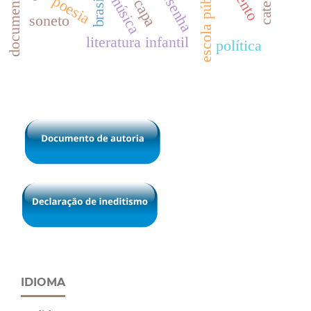
escola pública
resenha
música
poesia
brasil
capa
soneto
literatura infantil
política
IDIOMA