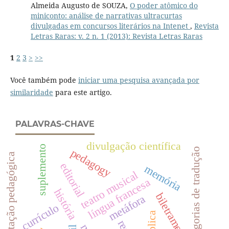
Almeida Augusto de SOUZA,
O poder atômico do
miniconto: análise de narrativas ultracurtas
divulgadas em concursos literários na Intenet
,
Revista
Letras Raras: v. 2 n. 1 (2013): Revista Letras Raras
1
2
3
>
>>
Você também pode
iniciar uma pesquisa avançada por
similaridade
para este artigo.
PALAVRAS-CHAVE
divulgação científica
suplemento
categorias de tradução
pedagogy
documentação pedagógica
editorial
memória
teatro musical
língua francesa
história
biletramento
metáfora
currículo