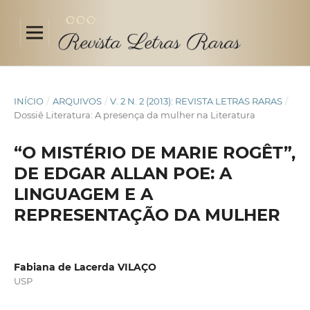
INÍCIO
/
ARQUIVOS
/
V. 2 N. 2 (2013): REVISTA LETRAS RARAS
/
Dossiê Literatura: A presença da mulher na Literatura
“O MISTÉRIO DE MARIE ROGÊT”,
DE EDGAR ALLAN POE: A
LINGUAGEM E A
REPRESENTAÇÃO DA MULHER
Fabiana de Lacerda VILAÇO
USP