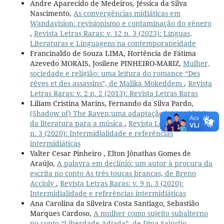
Andre Aparecido de Medeiros, Jéssica da Silva
Nascimento,
As convergências midiáticas em
Wandavision: revisionismo e contaminação do gênero
,
Revista Letras Raras: v. 12 n. 3 (2023): Línguas,
Literaturas e Linguagens na contemporaneidade
Francinaldo de Souza LIMA, Hortência de Fátima
Azevedo MORAIS, Josilene PINHEIRO-MARIZ,
Mulher,
sociedade e religião: uma leitura do romance “Des
rêves et des assassins”, de Malika Mokeddem
,
Revista
Letras Raras: v. 2 n. 2 (2013): Revista Letras Raras
Liliam Cristina Marins, Fernando da Silva Pardo,
(Shadow of) The Raven:uma adaptação intermidiática
da literatura para a música
,
Revista Letras Raras: v. 9
n. 3 (2020): Intermidialidade e referências
intermidiáticas
Valter Cesar Pinheiro , Elton Jônathas Gomes de
Araújo,
A palavra em declínio: um autor à procura da
escrita no conto As três toucas brancas, de Breno
Accioly
,
Revista Letras Raras: v. 9 n. 3 (2020):
Intermidialidade e referências intermidiáticas
Ana Carolina da Silveira Costa Santiago, Sebastião
Marques Cardoso,
A mulher como sujeito subalterno
no conto “Liberdade Adiada”, de Dina Salústio
,