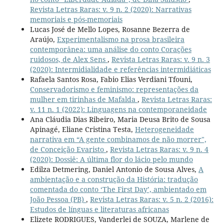
Revista Letras Raras: v. 9 n. 2 (2020): Narrativas
memoriais e pós-memoriais
Lucas José de Mello Lopes, Rosanne Bezerra de
Araújo,
Experimentalismo na prosa brasileira
contemporânea: uma análise do conto Corações
ruidosos, de Alex Sens
,
Revista Letras Raras: v. 9 n. 3
(2020): Intermidialidade e referências intermidiáticas
Rafaela Santos Rosa, Fabio Elias Verdiani Tfouni,
Conservadorismo e feminismo: representações da
mulher em tirinhas de Mafalda
,
Revista Letras Raras:
v. 11 n. 1 (2022): Linguagens na contemporaneidade
Ana Cláudia Dias Ribeiro, Maria Deusa Brito de Sousa
Apinagé, Eliane Cristina Testa,
Heterogeneidade
narrativa em “A gente combinamos de não morrer",
de Conceição Evaristo
,
Revista Letras Raras: v. 9 n. 4
(2020): Dossiê: A última flor do lácio pelo mundo
Edilza Detmering, Daniel Antonio de Sousa Alves,
A
ambientação e a construção da História: tradução
comentada do conto ‘The First Day’, ambientado em
João Pessoa (PB)
,
Revista Letras Raras: v. 5 n. 2 (2016):
Estudos de línguas e literaturas africanas
Elizete RODRIGUES, Vanderlei de SOUZA, Marlene de