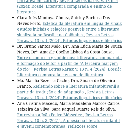
narrativa em cordel
,
Revista Letras Raras: v. 13 n. 4
(2024): Dossiê: Literatura comparada e ensino de
literatura
Clara Inés Montoya Gómez, Shirley Barbosa Das
Neves Porto,
Estética da literatura em língua de sinais:
estudos iniciais e relações possíveis entre a literatura
sinalizada no Brasil e na Colômbia
,
Revista Letras
Raras: v. 13 n. 1 (2024): Estudos linguísticos e literários
Dr. Bruno Santos Melo, Drª. Ana Lúcia Maria de Souza
Neves, Drª. Amasile Coelho Lisboa da Costa Sousa,
Entre o conto e a graphic novel: literatura comparada
e formação do leitor a partir de “A terceira margem
do rio”
,
Revista Letras Raras: v. 13 n. 4 (2024): Dossiê:
Literatura comparada e ensino de literatura
Ma. Marília Bezerra Cacho, Dra. Sinara de Oliveira
Branco,
Refletindo sobre a literatura infantojuvenil a
partir da tradução e da adaptação
,
Revista Letras
Raras: v. 13 n. 1 (2024): Estudos linguísticos e literários
Ana Cristina Macedo, Maria Madalena Marcos Carlos
Teixeira da Silva, Sara Raquel Duarte Reis da Silva,
Entrevista a João Pedro Mésseder
,
Revista Letras
Raras: v. 10 n. 3 (2021): A poesia na literatura infantil
e juvenil contemporânea: reflexões sobre