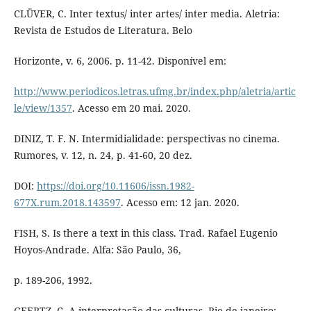
CLÜVER, C. Inter textus/ inter artes/ inter media. Aletria:
Revista de Estudos de Literatura. Belo
Horizonte, v. 6, 2006. p. 11-42. Disponível em:
http://www.periodicos.letras.ufmg.br/index.php/aletria/artic
le/view/1357
. Acesso em 20 mai. 2020.
DINIZ, T. F. N. Intermidialidade: perspectivas no cinema.
Rumores, v. 12, n. 24, p. 41-60, 20 dez.
DOI:
https://doi.org/10.11606/issn.1982-
677X.rum.2018.143597
. Acesso em: 12 jan. 2020.
FISH, S. Is there a text in this class. Trad. Rafael Eugenio
Hoyos-Andrade. Alfa: São Paulo, 36,
p. 189-206, 1992.
GEERTZ, C. A interpretação das culturas. Rio de janeiro: