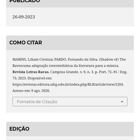
PUBLICADO
26-09-2023
COMO CITAR
MARINS, Liliam Cristina; PARDO, Fernando da Silva. (Shadow of) The
Raven:uma adaptação intermidiática da literatura para a música.
Revista Letras Raras
, Campina Grande, v. 9, n. 3, p. Port. 72–91 / Eng.
73, 2023. Disponível em:
https://revistas.editora.ufcg.edu.br/index.php/RLR/article/view/1204.
Acesso em: 9 ago. 2026.
Fomatos de Citação
EDIÇÃO