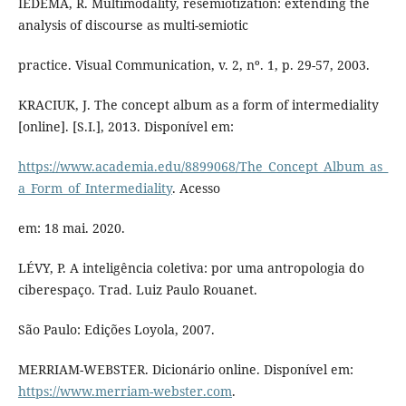
IEDEMA, R. Multimodality, resemiotization: extending the
analysis of discourse as multi-semiotic
practice. Visual Communication, v. 2, nº. 1, p. 29-57, 2003.
KRACIUK, J. The concept album as a form of intermediality
[online]. [S.I.], 2013. Disponível em:
https://www.academia.edu/8899068/The_Concept_Album_as_
a_Form_of_Intermediality
. Acesso
em: 18 mai. 2020.
LÉVY, P. A inteligência coletiva: por uma antropologia do
ciberespaço. Trad. Luiz Paulo Rouanet.
São Paulo: Edições Loyola, 2007.
MERRIAM-WEBSTER. Dicionário online. Disponível em:
https://www.merriam-webster.com
.