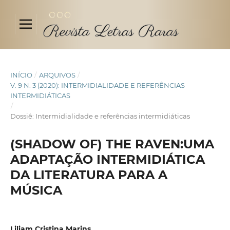
INÍCIO
/
ARQUIVOS
/
V. 9 N. 3 (2020): INTERMIDIALIDADE E REFERÊNCIAS
INTERMIDIÁTICAS
/
Dossiê: Intermidialidade e referências intermidiáticas
(SHADOW OF) THE RAVEN:UMA
ADAPTAÇÃO INTERMIDIÁTICA
DA LITERATURA PARA A
MÚSICA
Liliam Cristina Marins