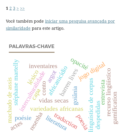
1
2
3
>
>>
Você também pode
iniciar uma pesquisa avançada por
similaridade
para este artigo.
PALAVRAS-CHAVE
opacité
stéphane martelly
jogo digital
inventaires
africanicídio
barren lives
recurso lingüístico
léxico
argot
interculturalidade
machado de assis
linguística de corpus
entrevista
conto
goiânia
capa
gamification
vidas secas
despedidas
variedades africanas
resenha
traduction
poesia
literatura
poésie
actes