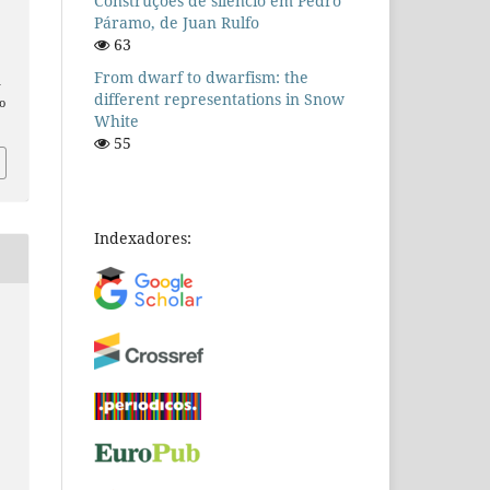
Construções de silêncio em Pedro
Páramo, de Juan Rulfo
63
From dwarf to dwarfism: the
n
different representations in Snow
o
White
55
Indexadores: