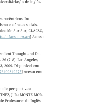
iversitárias/os de inglês.
eurocêntricos. In:
smo e ciências sociais.
olección Sur Sur, CLACSO,
rtual.clacso.org.ar/
] Acesso
endent Thought and De-
. 26 (7–8). Los Angeles,
3, 2009. Disponível em:
3276409349275
] Acesso em:
o de perspectivas:
RTINEZ, J. R.; MONTE MÓR,
e Professores de Inglês.