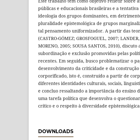
Este trabalho tem como objetivo refletir sobre as
públicas e educacionais brasileiras e a tentativ
ideologia dos grupos dominantes, em detrimento
pluralidade epistemológica de grupos marginali
tal pensamento uniformizador. A partir das teor
(CASTRO-GÓMEZ; GROSFOGUEL, 2007; LANDER, 
MORENO, 2005; SOUSA SANTOS, 2010), discuto a
subordinação e exclusão promovidas pelas polít
recentes. Em seguida, busco problematizar o p
desenvolvimento da criticidade e da construçã
corporificado, isto é, construído a partir de cor
diferentes identidades culturais, sociais, linguís
e concluo ressaltando a importância do ensino d
uma tarefa política que desenvolva o question
crítico e o respeito à diversidade epistemológica
DOWNLOADS