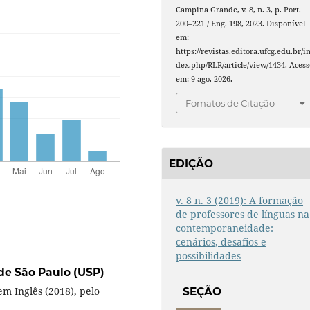
Campina Grande, v. 8, n. 3, p. Port.
200–221 / Eng. 198, 2023. Disponível
em:
https://revistas.editora.ufcg.edu.br/i
dex.php/RLR/article/view/1434. Acess
em: 9 ago. 2026.
Fomatos de Citação
EDIÇÃO
v. 8 n. 3 (2019): A formação
de professores de línguas na
contemporaneidade:
cenários, desafios e
possibilidades
de São Paulo (USP)
em Inglês (2018), pelo
SEÇÃO