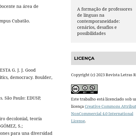
Docente na área de
A formação de professores
de línguas na
ampus Cubatão.
contemporaneidade:
cenários, desafios e
possibilidades
LICENÇA
IESTA G. J. J. Good
Copyright (c) 2023 Revista Letras 
itics, democracy. Boulder,
s. São Paulo: EDUSP,
Este trabalho está licenciado sob 
licença
Creative Commons Attribut
NonCommercial 4.0 International
o decolonial, teoría
License
.
-GÓMEZ, S.;
xiones para una diversidad