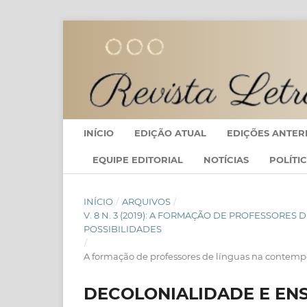
INÍCIO
EDIÇÃO ATUAL
EDIÇÕES ANTER
EQUIPE EDITORIAL
NOTÍCIAS
POLÍTI
INÍCIO
/
ARQUIVOS
/
V. 8 N. 3 (2019): A FORMAÇÃO DE PROFESSORE
POSSIBILIDADES
/
A formação de professores de línguas na contempo
DECOLONIALIDADE E ENS