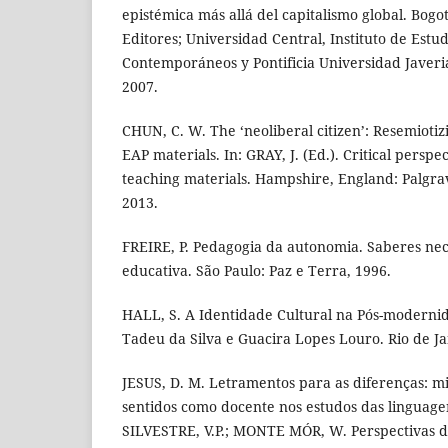
epistémica más allá del capitalismo global. Bogo
Editores; Universidad Central, Instituto de Estud
Contemporáneos y Pontificia Universidad Javeria
2007.
CHUN, C. W. The ‘neoliberal citizen’: Resemiotizi
EAP materials. In: GRAY, J. (Ed.). Critical persp
teaching materials. Hampshire, England: Palgrav
2013.
FREIRE, P. Pedagogia da autonomia. Saberes nec
educativa. São Paulo: Paz e Terra, 1996.
HALL, S. A Identidade Cultural na Pós-modern
Tadeu da Silva e Guacira Lopes Louro. Rio de J
JESUS, D. M. Letramentos para as diferenças: m
sentidos como docente nos estudos das linguagen
SILVESTRE, V.P.; MONTE MÓR, W. Perspectivas de