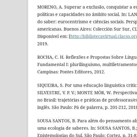
MORENO, A. Superar a exclusão, conquistar a e
políticas e capacidades no âmbito social. In: LA
do saber: eurocentrismo e ciências sociais. Persp
americanas. Buenos Aires: Colección Sur Sur, CL
Disponível em: [
http://bibliotecavirtual.clacso.or
2019.
ROCHA, C. H. Reflexões e Propostas Sobre Língu
Fundamental I: plurilinguismo, multiletramentos
Campinas: Pontes Editores, 2012.
SIQUEIRA, S. Por uma educação linguística crítica
SILVESTRE, V. P. V.; MONTE MÓR, W. Perspectiva
no Brasil: trajetórias e práticas de professoras/e
inglês. São Paulo: Pá de palavra, p. 201-212, 201
SOUSA SANTOS, B. Para além do pensamento abiss
uma ecologia de saberes. In: SOUSA SANTOS, B.
Epistemologias do Sul. São Paulo: Cortez, p. 31-8