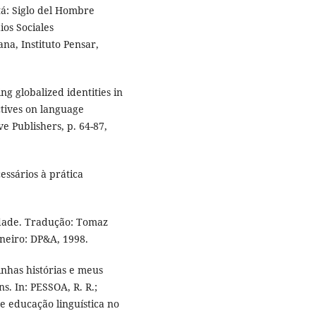
tá: Siglo del Hombre
ios Sociales
na, Instituto Pensar,
ng globalized identities in
ectives on language
e Publishers, p. 64-87,
essários à prática
idade. Tradução: Tomaz
aneiro: DP&A, 1998.
inhas histórias e meus
s. In: PESSOA, R. R.;
 educação linguística no