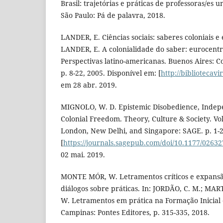
Brasil: trajetórias e práticas de professoras/es un
São Paulo: Pá de palavra, 2018.
LANDER, E. Ciências sociais: saberes coloniais e 
LANDER, E. A colonialidade do saber: eurocentri
Perspectivas latino-americanas. Buenos Aires: C
p. 8-22, 2005. Disponível em: [
http://bibliotecavi
em 28 abr. 2019.
MIGNOLO, W. D. Epistemic Disobedience, Indep
Colonial Freedom. Theory, Culture & Society. Vol
London, New Delhi, and Singapore: SAGE. p. 1-2
[
https://journals.sagepub.com/doi/10.1177/026
02 mai. 2019.
MONTE MÓR, W. Letramentos críticos e expansã
diálogos sobre práticas. In: JORDÃO, C. M.; MA
W. Letramentos em prática na Formação Inicial d
Campinas: Pontes Editores, p. 315-335, 2018.