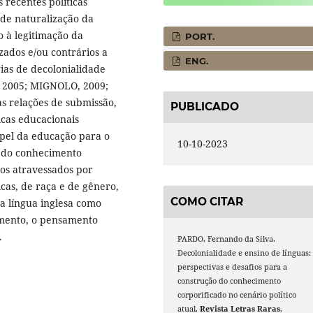
 recentes políticas
a de naturalização da
 à legitimação da
PORT.
zados e/ou contrários a
ENG.
ias de decolonialidade
2005; MIGNOLO, 2009;
s relações de submissão,
PUBLICADO
icas educacionais
apel da educação para o
10-10-2023
o do conhecimento
pos atravessados por
ticas, de raça e de gênero,
COMO CITAR
a língua inglesa como
amento, o pensamento
.
PARDO, Fernando da Silva.
Decolonialidade e ensino de línguas:
perspectivas e desafios para a
construção do conhecimento
corporificado no cenário político
atual.
Revista Letras Raras
,