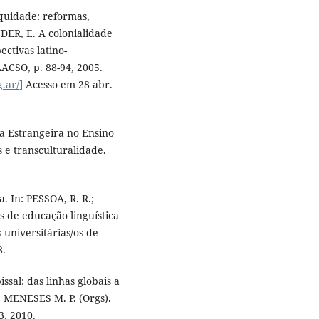
quidade: reformas,
NDER, E. A colonialidade
ectivas latino-
ACSO, p. 88-94, 2005.
g.ar/
] Acesso em 28 abr.
a Estrangeira no Ensino
 e transculturalidade.
. In: PESSOA, R. R.;
s de educação linguística
s universitárias/os de
8.
al: das linhas globais a
; MENESES M. P. (Orgs).
3, 2010.