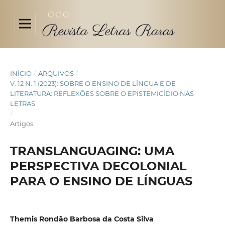
INÍCIO
/
ARQUIVOS
/
V. 12 N. 1 (2023): SOBRE O ENSINO DE LÍNGUA E DE
LITERATURA: REFLEXÕES SOBRE O EPISTEMICÍDIO NAS
LETRAS
/
Artigos
TRANSLANGUAGING: UMA
PERSPECTIVA DECOLONIAL
PARA O ENSINO DE LÍNGUAS
Themis Rondão Barbosa da Costa Silva