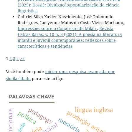
(2025): Dossiê: Divulgação/popularização da ciência
linguística
Gabriel Silva Xavier Nascimento, José Raimundo
Rodrigues, Lucyenne Matos da Costa Vieira-Machado,
Impressões sobre o Congresso de Milão
,
Revista
Letras Raras: v. 10 n. 3 (2021): A poesia na literatura
infantil e juvenil contemporânea: reflexões sobre
características e tendências
1
2
3
>
>>
Você também pode
iniciar uma pesquisa avançada por
similaridade
para este artigo.
PALAVRAS-CHAVE
pedagogy
língua inglesa
produção artística
política
memória
poesia