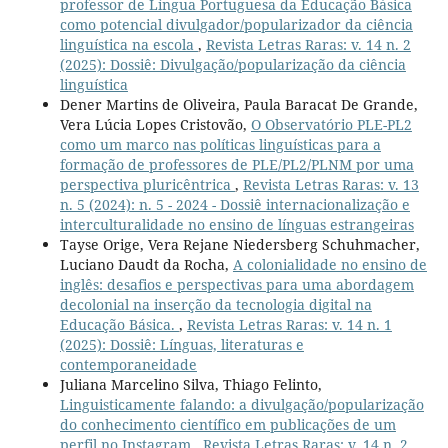
professor de Língua Portuguesa da Educação Básica
como potencial divulgador/popularizador da ciência
linguística na escola
,
Revista Letras Raras: v. 14 n. 2
(2025): Dossiê: Divulgação/popularização da ciência
linguística
Dener Martins de Oliveira, Paula Baracat De Grande,
Vera Lúcia Lopes Cristovão,
O Observatório PLE-PL2
como um marco nas políticas linguísticas para a
formação de professores de PLE/PL2/PLNM por uma
perspectiva pluricêntrica
,
Revista Letras Raras: v. 13
n. 5 (2024): n. 5 - 2024 - Dossiê internacionalização e
interculturalidade no ensino de línguas estrangeiras
Tayse Orige, Vera Rejane Niedersberg Schuhmacher,
Luciano Daudt da Rocha,
A colonialidade no ensino de
inglês: desafios e perspectivas para uma abordagem
decolonial na inserção da tecnologia digital na
Educação Básica.
,
Revista Letras Raras: v. 14 n. 1
(2025): Dossiê: Línguas, literaturas e
contemporaneidade
Juliana Marcelino Silva, Thiago Felinto,
Linguisticamente falando: a divulgação/popularização
do conhecimento científico em publicações de um
perfil no Instagram
,
Revista Letras Raras: v. 14 n. 2