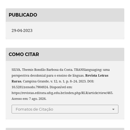
PUBLICADO
29-04-2023
COMO CITAR
SILVA, Themis Rondão Barbosa da Costa. TRANSlanguaging: uma
perspectiva decolonial para o ensino de línguas.
Revista Letras
Raras
, Campina Grande, v. 12, n. 1, p. 8–24, 2023. DOI:
10.5281/zenodo.7904924. Disponível em:
https://revistas.editora.ufcg.edu.br/index.php/RLR/article/view/465.
Acesso em: 7 ago. 2026.
Fomatos de Citação