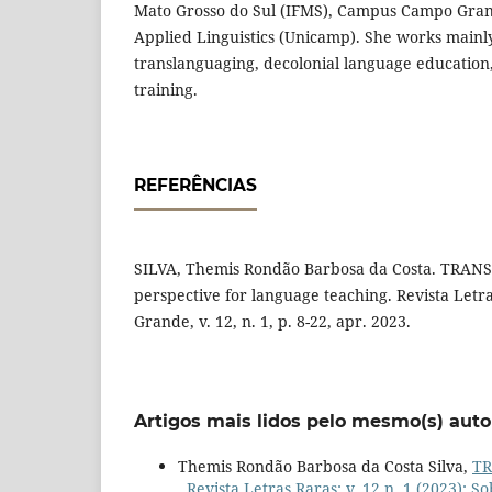
Mato Grosso do Sul (IFMS), Campus Campo Gran
Applied Linguistics (Unicamp). She works mainly
translanguaging, decolonial language education
training.
REFERÊNCIAS
SILVA, Themis Rondão Barbosa da Costa. TRANSl
perspective for language teaching. Revista Let
Grande, v. 12, n. 1, p. 8-22, apr. 2023.
Artigos mais lidos pelo mesmo(s) auto
Themis Rondão Barbosa da Costa Silva,
TR
,
Revista Letras Raras: v. 12 n. 1 (2023): S