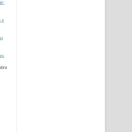
iê:
s e
as
as:
stro