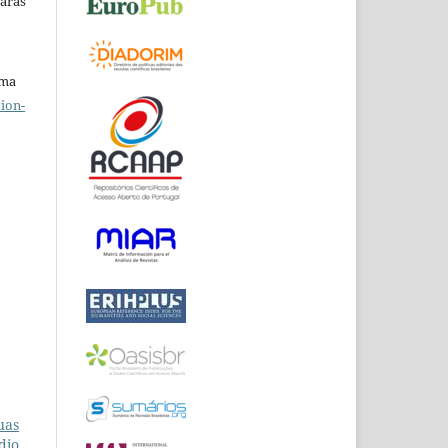
Raras
uma
ion-
uas
dio