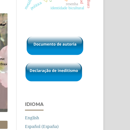
metáfora
política
resenha
identidade bicultural
IDIOMA
English
Español (España)