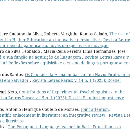
iere Caetano da Silva, Roberta Varginha Ramos Caiado,
The use of
ent in Higher Education: an innovative perspective
,
Revista Letra
s por meio da gamificação: novas perspectivas e inovação
ro da Silva Teobaldo , Maria Célia Pereira Lima-Hernandes, José
ê e sua função na aquisição de linguagem
,
Revista Letras Raras: v.
crita? Reflexões sobre aquisição e o ensino de língua portuguesa em
a dos Santos,
Os Capitães da Areia embarcam no Navio Pirata: uma
ial em Salvador
,
Revista Letras Raras: v. 14 n. 1 (2025): Dossiê:
rari Neto,
Contributions of Experimental Psycholinguistics to the
ista Letras Raras: v. 15 n. 1 (2026): Dossiê: Estudos linguísticos e
te, Antônio Henrique Coutelo de Moraes,
Joint attention,
ientific enlacement in literature: an integrative review
,
Revista Le
s e literários
ira,
The Portuguese Language teacher in Basic Education as a