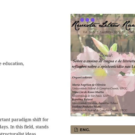
e education,
rtant paradigm shift for
s. In this field, stands
ENG.
tructuralist ideas