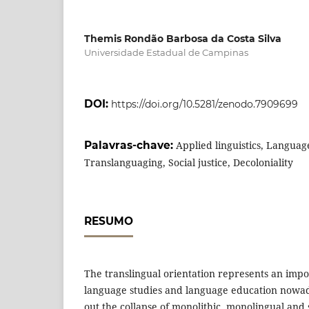
Themis Rondão Barbosa da Costa Silva
Universidade Estadual de Campinas
DOI:
https://doi.org/10.5281/zenodo.7909699
Palavras-chave:
Applied linguistics, Languag
Translanguaging, Social justice, Decoloniality
RESUMO
The translingual orientation represents an impo
language studies and language education nowaday
out the collapse of monolithic, monolingual and s