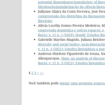
potential disseminator/popularizer of lingu
Divulgação/popularização da ciência linguí
Jullyane Glaicy da Costa Ferreira, José Fer
compreensão dos distúrbios da linguage
literários
Alécia Lucélia Gomes Pereira Medeiros, Ma
empregada doméstica e outros espaços: o 
Raras: v. 15 n. 1 (2026): Dossiê: Estudos lin
Gabrielle Martins Magiolo, Juliana Reiche
diversity and social justice: socio-interact
v. 11 n. 3 (2022): Estudos linguísticos a pa
Andreza Shirlene Figueiredo de Souza, Na
Albuquerque,
Slam: an analysis of discou
Raras: v. 11 n. 3 (2022): Estudos linguístic
1
2
3
>
>>
Você também pode
iniciar uma pesquisa avança