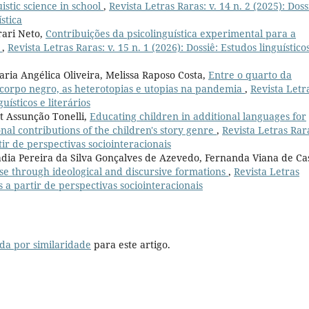
istic science in school
,
Revista Letras Raras: v. 14 n. 2 (2025): Doss
stica
rari Neto,
Contribuições da psicolinguística experimental para a
m
,
Revista Letras Raras: v. 15 n. 1 (2026): Dossiê: Estudos linguístico
ria Angélica Oliveira, Melissa Raposo Costa,
Entre o quarto da
corpo negro, as heterotopias e utopias na pandemia
,
Revista Letr
guísticos e literários
rt Assunção Tonelli,
Educating children in additional languages for
ional contributions of the children's story genre
,
Revista Letras Rar
rtir de perspectivas sociointeracionais
dia Pereira da Silva Gonçalves de Azevedo, Fernanda Viana de Ca
rse through ideological and discursive formations
,
Revista Letras
os a partir de perspectivas sociointeracionais
da por similaridade
para este artigo.