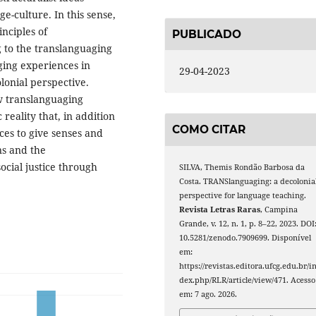
e-culture. In this sense,
nciples of
PUBLICADO
 to the translanguaging
ging experiences in
29-04-2023
lonial perspective.
ow translanguaging
 reality that, in addition
COMO CITAR
rces to give senses and
ns and the
ocial justice through
SILVA, Themis Rondão Barbosa da
Costa. TRANSlanguaging: a decolonia
perspective for language teaching.
Revista Letras Raras
, Campina
Grande, v. 12, n. 1, p. 8–22, 2023. DOI
10.5281/zenodo.7909699. Disponível
em:
https://revistas.editora.ufcg.edu.br/i
dex.php/RLR/article/view/471. Acesso
em: 7 ago. 2026.