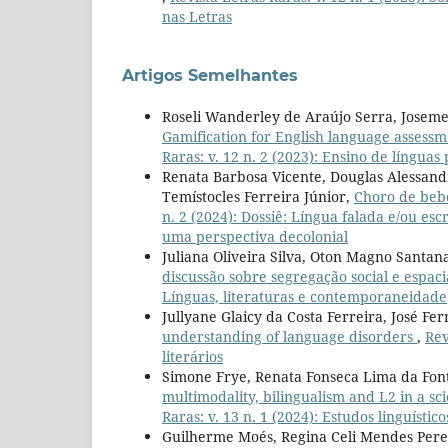
nas Letras
Artigos Semelhantes
Roseli Wanderley de Araújo Serra, Joseme
Gamification for English language assessm
Raras: v. 12 n. 2 (2023): Ensino de língua
Renata Barbosa Vicente, Douglas Alessand
Temístocles Ferreira Júnior,
Choro de beb
n. 2 (2024): Dossiê: Língua falada e/ou es
uma perspectiva decolonial
Juliana Oliveira Silva, Oton Magno Santan
discussão sobre segregação social e espac
Línguas, literaturas e contemporaneidade
Jullyane Glaicy da Costa Ferreira, José Fer
understanding of language disorders
,
Rev
literários
Simone Frye, Renata Fonseca Lima da Fon
multimodality, bilingualism and L2 in a sc
Raras: v. 13 n. 1 (2024): Estudos linguístico
Guilherme Moés, Regina Celi Mendes Pere