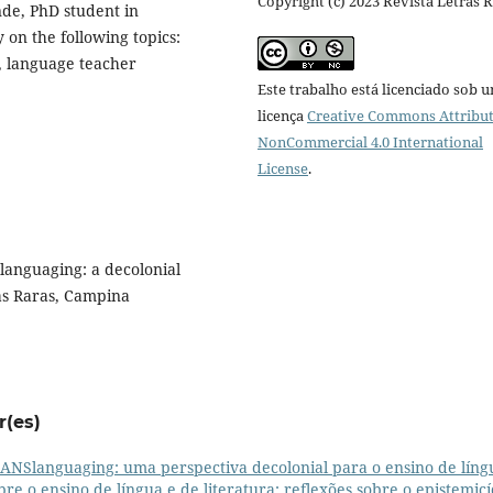
Copyright (c) 2023 Revista Letras 
de, PhD student in
 on the following topics:
, language teacher
Este trabalho está licenciado sob 
licença
Creative Commons Attribut
NonCommercial 4.0 International
License
.
anguaging: a decolonial
ras Raras, Campina
r(es)
ANSlanguaging: uma perspectiva decolonial para o ensino de líng
obre o ensino de língua e de literatura: reflexões sobre o epistemicí