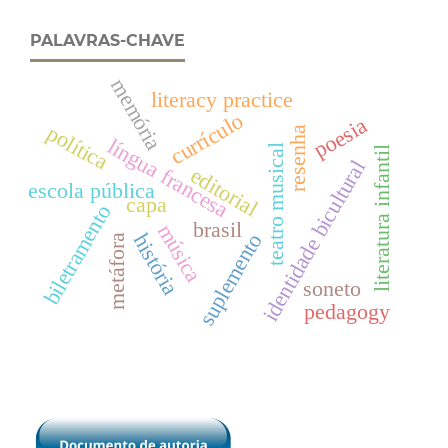
PALAVRAS-CHAVE
memória
literacy practice
currículo
poesia
política
resenha
língua francesa
teatro musical
literatura infantil
identidade bicultural
editorial
escola pública
capa
biletramento
brasil
música
suplemento
história
metáfora
soneto
pedagogy