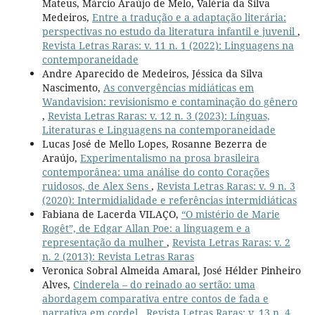
Mateus, Márcio Araújo de Melo, Valéria da Silva
Medeiros,
Entre a tradução e a adaptação literária:
perspectivas no estudo da literatura infantil e juvenil
,
Revista Letras Raras: v. 11 n. 1 (2022): Linguagens na
contemporaneidade
Andre Aparecido de Medeiros, Jéssica da Silva
Nascimento,
As convergências midiáticas em
Wandavision: revisionismo e contaminação do gênero
,
Revista Letras Raras: v. 12 n. 3 (2023): Línguas,
Literaturas e Linguagens na contemporaneidade
Lucas José de Mello Lopes, Rosanne Bezerra de
Araújo,
Experimentalismo na prosa brasileira
contemporânea: uma análise do conto Corações
ruidosos, de Alex Sens
,
Revista Letras Raras: v. 9 n. 3
(2020): Intermidialidade e referências intermidiáticas
Fabiana de Lacerda VILAÇO,
“O mistério de Marie
Rogêt”, de Edgar Allan Poe: a linguagem e a
representação da mulher
,
Revista Letras Raras: v. 2
n. 2 (2013): Revista Letras Raras
Veronica Sobral Almeida Amaral, José Hélder Pinheiro
Alves,
Cinderela – do reinado ao sertão: uma
abordagem comparativa entre contos de fada e
narrativa em cordel
,
Revista Letras Raras: v. 13 n. 4