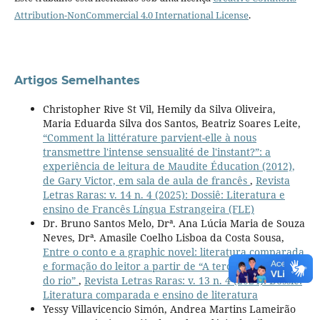
Attribution-NonCommercial 4.0 International License
.
Artigos Semelhantes
Christopher Rive St Vil, Hemily da Silva Oliveira,
Maria Eduarda Silva dos Santos, Beatriz Soares Leite,
“Comment la littérature parvient-elle à nous
transmettre l'intense sensualité de l'instant?”: a
experiência de leitura de Maudite Éducation (2012),
de Gary Victor, em sala de aula de francês
,
Revista
Letras Raras: v. 14 n. 4 (2025): Dossiê: Literatura e
ensino de Francês Língua Estrangeira (FLE)
Dr. Bruno Santos Melo, Drª. Ana Lúcia Maria de Souza
Neves, Drª. Amasile Coelho Lisboa da Costa Sousa,
Entre o conto e a graphic novel: literatura comparada
e formação do leitor a partir de “A terceira margem
do rio”
,
Revista Letras Raras: v. 13 n. 4 (2024): Dossiê:
Literatura comparada e ensino de literatura
Yessy Villavicencio Simón, Andrea Martins Lameirão