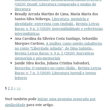
(2024): Dossiê: Literatura comparada e ensino de
literatura
Renally Arruda Martins de Lima, Maria Marta dos
Santos Silva Nóbrega,
Literatura, memória e
identidade: entrevista com Ondjaki
,
Revista Letras
Raras: v. 9 n. 3 (2020): Intermidialidade e referências
intermidiáticas
Ana Carolina da Silveira Costa Santiago, Sebastião
Marques Cardoso,
A mulher como sujeito subalterno
no conto “Liberdade Adiada”, de Dina Salústio
,
Revista Letras Raras: v. 9 n. 2 (2020): Narrativas
memoriais e pós-memoriais
Jamile Silva Rocha, Juliana Cristina Salvadori,
Reescrita: O vampiro no conto Olalla
,
Revista Letras
Raras: v. 7 n. 3 (2018): Literatura juvenil e jovens
leitores
1
2
3
>
>>
Você também pode
iniciar uma pesquisa avançada por
similaridade
para este artigo.