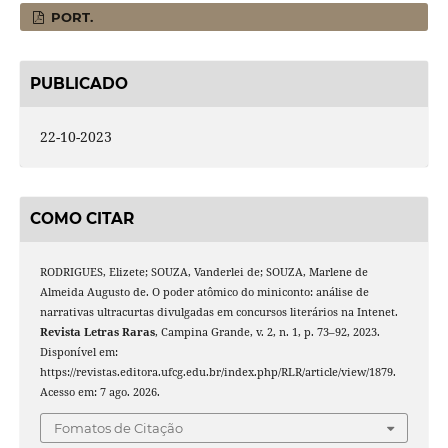
PORT.
PUBLICADO
22-10-2023
COMO CITAR
RODRIGUES, Elizete; SOUZA, Vanderlei de; SOUZA, Marlene de
Almeida Augusto de. O poder atômico do miniconto: análise de
narrativas ultracurtas divulgadas em concursos literários na Intenet.
Revista Letras Raras
, Campina Grande, v. 2, n. 1, p. 73–92, 2023.
Disponível em:
https://revistas.editora.ufcg.edu.br/index.php/RLR/article/view/1879.
Acesso em: 7 ago. 2026.
Fomatos de Citação