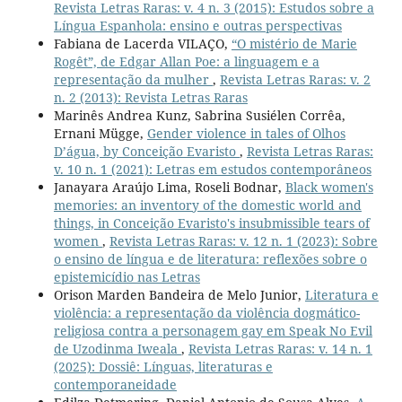
Revista Letras Raras: v. 4 n. 3 (2015): Estudos sobre a
Língua Espanhola: ensino e outras perspectivas
Fabiana de Lacerda VILAÇO,
“O mistério de Marie
Rogêt”, de Edgar Allan Poe: a linguagem e a
representação da mulher
,
Revista Letras Raras: v. 2
n. 2 (2013): Revista Letras Raras
Marinês Andrea Kunz, Sabrina Susiélen Corrêa,
Ernani Mügge,
Gender violence in tales of Olhos
D’água, by Conceição Evaristo
,
Revista Letras Raras:
v. 10 n. 1 (2021): Letras em estudos contemporâneos
Janayara Araújo Lima, Roseli Bodnar,
Black women's
memories: an inventory of the domestic world and
things, in Conceição Evaristo's insubmissible tears of
women
,
Revista Letras Raras: v. 12 n. 1 (2023): Sobre
o ensino de língua e de literatura: reflexões sobre o
epistemicídio nas Letras
Orison Marden Bandeira de Melo Junior,
Literatura e
violência: a representação da violência dogmático-
religiosa contra a personagem gay em Speak No Evil
de Uzodinma Iweala
,
Revista Letras Raras: v. 14 n. 1
(2025): Dossiê: Línguas, literaturas e
contemporaneidade