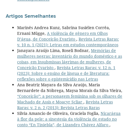
Artigos Semelhantes
Marinês Andrea Kunz, Sabrina Susiélen Corrêa,
Ernani Mügge,
A violência de gênero em Olhos
D’água, de Conceição Evaristo
,
Revista Letras Raras:
v. 10 n. 1 (2021): Letras em estudos contemporâneos
Janayara Araújo Lima, Roseli Bodnar,
Memórias de
mulheres negras: inventário do mundo doméstico e as
coisas, em Insubmissas lágrimas de mulheres, de
Conceição Evaristo
,
Revista Letras Raras: v. 12 n. 1
(2023): Sobre o ensino de língua e de literatura:
reflexões sobre o epistemicídio nas Letras
Ana Beatriz Mayara da Silva Araújo, Maria
Bernardete da Nóbrega, Maysa Morais da Silva Vieira,
“Conceição”: a personagem feminina sob os olhares de
Machado de Assis e Moacyr Scliar
,
Revista Letras
Raras: v. 2 n. 2 (2013): Revista Letras Raras
Silvia Amancio de Oliveira, Graciela Foglia,
Nicarágua
à flor da pele: a sinestesia da violência de estado no
conto “En Tiniebla”, de Lizandro Chávez Alfaro
,