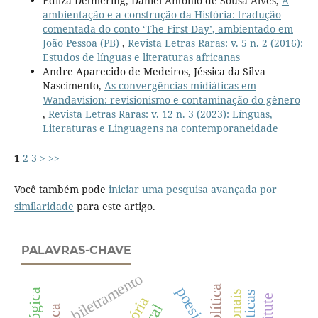
Edilza Detmering, Daniel Antonio de Sousa Alves,
A
ambientação e a construção da História: tradução
comentada do conto ‘The First Day’, ambientado em
João Pessoa (PB)
,
Revista Letras Raras: v. 5 n. 2 (2016):
Estudos de línguas e literaturas africanas
Andre Aparecido de Medeiros, Jéssica da Silva
Nascimento,
As convergências midiáticas em
Wandavision: revisionismo e contaminação do gênero
,
Revista Letras Raras: v. 12 n. 3 (2023): Línguas,
Literaturas e Linguagens na contemporaneidade
1
2
3
>
>>
Você também pode
iniciar uma pesquisa avançada por
similaridade
para este artigo.
PALAVRAS-CHAVE
biletramento
política
poesia