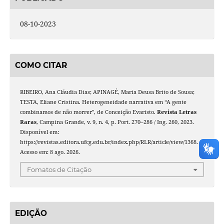
08-10-2023
COMO CITAR
RIBEIRO, Ana Cláudia Dias; APINAGÉ, Maria Deusa Brito de Sousa;
TESTA, Eliane Cristina. Heterogeneidade narrativa em “A gente
combinamos de não morrer", de Conceição Evaristo.
Revista Letras
Raras
, Campina Grande, v. 9, n. 4, p. Port. 270–286 / Ing. 260, 2023.
Disponível em:
https://revistas.editora.ufcg.edu.br/index.php/RLR/article/view/1368.
Acesso em: 8 ago. 2026.
Fomatos de Citação
EDIÇÃO