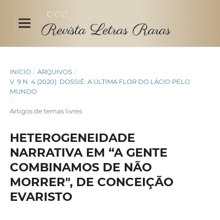
INÍCIO
/
ARQUIVOS
/
V. 9 N. 4 (2020): DOSSIÊ: A ÚLTIMA FLOR DO LÁCIO PELO
MUNDO
/
Artigos de temas livres
HETEROGENEIDADE
NARRATIVA EM “A GENTE
COMBINAMOS DE NÃO
MORRER", DE CONCEIÇÃO
EVARISTO