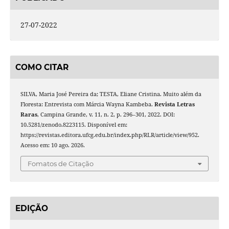
27-07-2022
COMO CITAR
SILVA, Maria José Pereira da; TESTA, Eliane Cristina. Muito além da
Floresta: Entrevista com Márcia Wayna Kambeba.
Revista Letras
Raras
, Campina Grande, v. 11, n. 2, p. 296–301, 2022. DOI:
10.5281/zenodo.8223115. Disponível em:
https://revistas.editora.ufcg.edu.br/index.php/RLR/article/view/952.
Acesso em: 10 ago. 2026.
Fomatos de Citação
EDIÇÃO