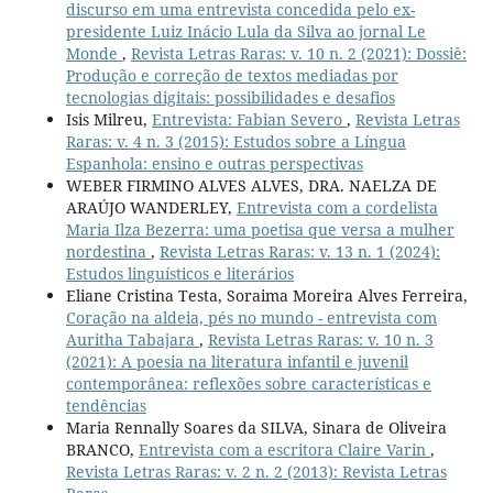
discurso em uma entrevista concedida pelo ex-
presidente Luiz Inácio Lula da Silva ao jornal Le
Monde
,
Revista Letras Raras: v. 10 n. 2 (2021): Dossiê:
Produção e correção de textos mediadas por
tecnologias digitais: possibilidades e desafios
Isis Milreu,
Entrevista: Fabian Severo
,
Revista Letras
Raras: v. 4 n. 3 (2015): Estudos sobre a Língua
Espanhola: ensino e outras perspectivas
WEBER FIRMINO ALVES ALVES, DRA. NAELZA DE
ARAÚJO WANDERLEY,
Entrevista com a cordelista
Maria Ilza Bezerra: uma poetisa que versa a mulher
nordestina
,
Revista Letras Raras: v. 13 n. 1 (2024):
Estudos linguísticos e literários
Eliane Cristina Testa, Soraima Moreira Alves Ferreira,
Coração na aldeia, pés no mundo - entrevista com
Auritha Tabajara
,
Revista Letras Raras: v. 10 n. 3
(2021): A poesia na literatura infantil e juvenil
contemporânea: reflexões sobre características e
tendências
Maria Rennally Soares da SILVA, Sinara de Oliveira
BRANCO,
Entrevista com a escritora Claire Varin
,
Revista Letras Raras: v. 2 n. 2 (2013): Revista Letras