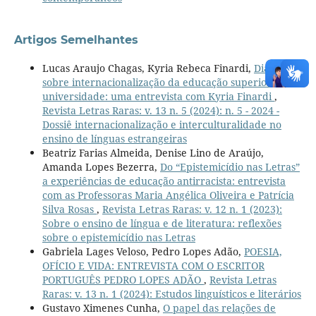
Artigos Semelhantes
Lucas Araujo Chagas, Kyria Rebeca Finardi,
Diálogos
sobre internacionalização da educação superior e
universidade: uma entrevista com Kyria Finardi
,
Revista Letras Raras: v. 13 n. 5 (2024): n. 5 - 2024 -
Dossiê internacionalização e interculturalidade no
ensino de línguas estrangeiras
Beatriz Farias Almeida, Denise Lino de Araújo,
Amanda Lopes Bezerra,
Do “Epistemicídio nas Letras”
a experiências de educação antirracista: entrevista
com as Professoras Maria Angélica Oliveira e Patrícia
Silva Rosas
,
Revista Letras Raras: v. 12 n. 1 (2023):
Sobre o ensino de língua e de literatura: reflexões
sobre o epistemicídio nas Letras
Gabriela Lages Veloso, Pedro Lopes Adão,
POESIA,
OFÍCIO E VIDA: ENTREVISTA COM O ESCRITOR
PORTUGUÊS PEDRO LOPES ADÃO
,
Revista Letras
Raras: v. 13 n. 1 (2024): Estudos linguísticos e literários
Gustavo Ximenes Cunha,
O papel das relações de