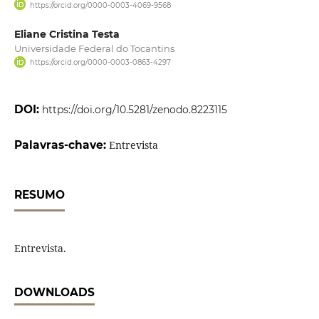
https://orcid.org/0000-0003-4069-9568
Eliane Cristina Testa
Universidade Federal do Tocantins
https://orcid.org/0000-0003-0863-4297
DOI:
https://doi.org/10.5281/zenodo.8223115
Palavras-chave:
Entrevista
RESUMO
Entrevista.
DOWNLOADS