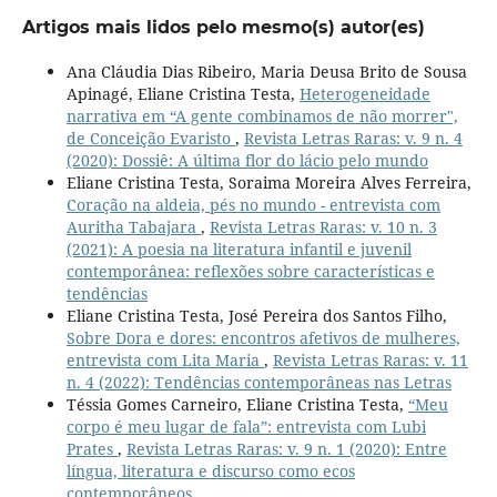
Artigos mais lidos pelo mesmo(s) autor(es)
Ana Cláudia Dias Ribeiro, Maria Deusa Brito de Sousa
Apinagé, Eliane Cristina Testa,
Heterogeneidade
narrativa em “A gente combinamos de não morrer",
de Conceição Evaristo
,
Revista Letras Raras: v. 9 n. 4
(2020): Dossiê: A última flor do lácio pelo mundo
Eliane Cristina Testa, Soraima Moreira Alves Ferreira,
Coração na aldeia, pés no mundo - entrevista com
Auritha Tabajara
,
Revista Letras Raras: v. 10 n. 3
(2021): A poesia na literatura infantil e juvenil
contemporânea: reflexões sobre características e
tendências
Eliane Cristina Testa, José Pereira dos Santos Filho,
Sobre Dora e dores: encontros afetivos de mulheres,
entrevista com Lita Maria
,
Revista Letras Raras: v. 11
n. 4 (2022): Tendências contemporâneas nas Letras
Téssia Gomes Carneiro, Eliane Cristina Testa,
“Meu
corpo é meu lugar de fala”: entrevista com Lubi
Prates
,
Revista Letras Raras: v. 9 n. 1 (2020): Entre
língua, literatura e discurso como ecos
contemporâneos