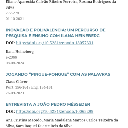
Eliane Aparecida Galvão Ribeiro Ferreira, Rosana Rodrigues da
Silva
272-278
01-10-2021
INOVAÇÃO E POLIVALÊNCIA: UM PERCURSO DE
PESQUISA E ENSINO COM ILANA HEINEBERG
DOI:
https://doi.org/10.5281/zenodo.18057331
Ilana Heineberg
e-2366
08-08-2024
JOGANDO “PINGUE-PONGUE” COM AS PALAVRAS
Claus Clüver
Port. 156-164 / Eng. 154-161
26-09-2023
ENTREVISTA A JOÃO PEDRO MÉSSEDER
DOI:
https://doi.org/10.5281/zenodo.10065299
Ana Cristina Macedo, Maria Madalena Marcos Carlos Teixeira da
Silva, Sara Raquel Duarte Reis da Silva