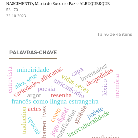
NASCIMENTO, Maria do Socorro Paz e ALBUQUERQUE
52 - 70
22-10-2023
1 a 46 de 46 itens
PALAVRAS-CHAVE
inventaires
variedades africanas
capa
mineiridade
despedidas
entrevista
alex sens
vidas secas
memória
africanicídio
léxico
poesia
argot
resenha
francês como língua estrangeira
goiânia
poésie
actes
barren lives
jogo digital
conto
traduction
gamification
interculturalidade
opacité
mothering