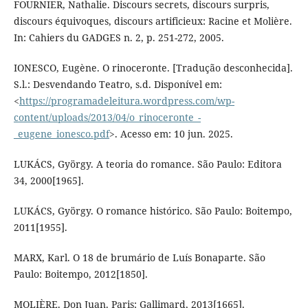
FOURNIER, Nathalie. Discours secrets, discours surpris,
discours équivoques, discours artificieux: Racine et Molière.
In: Cahiers du GADGES n. 2, p. 251-272, 2005.
IONESCO, Eugène. O rinoceronte. [Tradução desconhecida].
S.l.: Desvendando Teatro, s.d. Disponível em:
<
https://programadeleitura.wordpress.com/wp-
content/uploads/2013/04/o_rinoceronte_-
_eugene_ionesco.pdf
>. Acesso em: 10 jun. 2025.
LUKÁCS, György. A teoria do romance. São Paulo: Editora
34, 2000[1965].
LUKÁCS, György. O romance histórico. São Paulo: Boitempo,
2011[1955].
MARX, Karl. O 18 de brumário de Luís Bonaparte. São
Paulo: Boitempo, 2012[1850].
MOLIÈRE. Don Juan. Paris: Gallimard, 2013[1665].