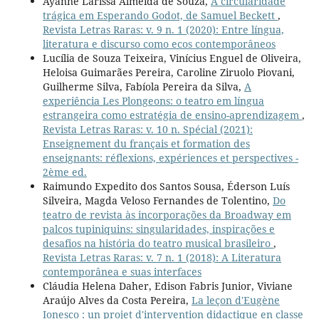
Ayanne Larissa Almeida de Souza,
A circularidade
trágica em Esperando Godot, de Samuel Beckett
,
Revista Letras Raras: v. 9 n. 1 (2020): Entre língua,
literatura e discurso como ecos contemporâneos
Lucília de Souza Teixeira, Vinícius Enguel de Oliveira,
Heloisa Guimarães Pereira, Caroline Ziruolo Piovani,
Guilherme Silva, Fabíola Pereira da Silva,
A
experiência Les Plongeons: o teatro em língua
estrangeira como estratégia de ensino-aprendizagem
,
Revista Letras Raras: v. 10 n. Spécial (2021):
Enseignement du français et formation des
enseignants: réflexions, expériences et perspectives -
2ème ed.
Raimundo Expedito dos Santos Sousa, Éderson Luís
Silveira, Magda Veloso Fernandes de Tolentino,
Do
teatro de revista às incorporações da Broadway em
palcos tupiniquins: singularidades, inspirações e
desafios na história do teatro musical brasileiro
,
Revista Letras Raras: v. 7 n. 1 (2018): A Literatura
contemporânea e suas interfaces
Cláudia Helena Daher, Edison Fabris Junior, Viviane
Araújo Alves da Costa Pereira,
La leçon d'Eugène
Ionesco : un projet d'intervention didactique en classe