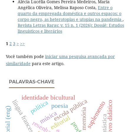
Alécia Lucélia Gomes Pereira Medeiros, Maria
Angélica Oliveira, Melissa Raposo Costa,
Entre o
quarto da empregada doméstica e outros espaços: o
corpo negro, as heterotopias e utopias na pandemia
,
Revista Letras Raras: v. 15 n. 1 (2026): Dossiê: Estudos
linguísticos e literários
1
2
3
>
>>
Você também pode
iniciar uma pesquisa avançada por
similaridade
para este artigo.
PALAVRAS-CHAVE
identidade bicultural
escola pública
língua francesa
política
suplemento
livro didático
poesia
editorial (eng)
memória
música
editorial
resenha