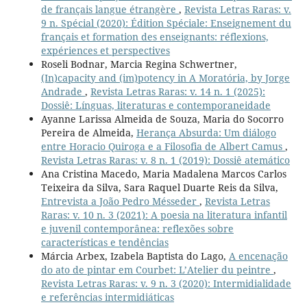
de français langue étrangère
,
Revista Letras Raras: v.
9 n. Spécial (2020): Édition Spéciale: Enseignement du
français et formation des enseignants: réflexions,
expériences et perspectives
Roseli Bodnar, Marcia Regina Schwertner,
(In)capacity and (im)potency in A Moratória, by Jorge
Andrade
,
Revista Letras Raras: v. 14 n. 1 (2025):
Dossiê: Línguas, literaturas e contemporaneidade
Ayanne Larissa Almeida de Souza, Maria do Socorro
Pereira de Almeida,
Herança Absurda: Um diálogo
entre Horacio Quiroga e a Filosofia de Albert Camus
,
Revista Letras Raras: v. 8 n. 1 (2019): Dossiê atemático
Ana Cristina Macedo, Maria Madalena Marcos Carlos
Teixeira da Silva, Sara Raquel Duarte Reis da Silva,
Entrevista a João Pedro Mésseder
,
Revista Letras
Raras: v. 10 n. 3 (2021): A poesia na literatura infantil
e juvenil contemporânea: reflexões sobre
características e tendências
Márcia Arbex, Izabela Baptista do Lago,
A encenação
do ato de pintar em Courbet: L’Atelier du peintre
,
Revista Letras Raras: v. 9 n. 3 (2020): Intermidialidade
e referências intermidiáticas