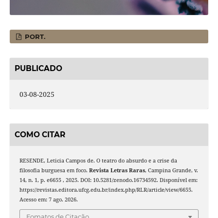
PORT.
PUBLICADO
03-08-2025
COMO CITAR
RESENDE, Leticia Campos de. O teatro do absurdo e a crise da
filosofia burguesa em foco.
Revista Letras Raras
, Campina Grande, v.
14, n. 1, p. e6655 , 2025. DOI: 10.5281/zenodo.16734592. Disponível em:
https://revistas.editora.ufcg.edu.br/index.php/RLR/article/view/6655.
Acesso em: 7 ago. 2026.
Fomatos de Citação