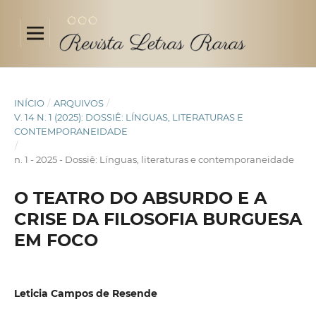
INÍCIO
/
ARQUIVOS
/
V. 14 N. 1 (2025): DOSSIÊ: LÍNGUAS, LITERATURAS E
CONTEMPORANEIDADE
/
n. 1 - 2025 - Dossiê: Línguas, literaturas e contemporaneidade
O TEATRO DO ABSURDO E A
CRISE DA FILOSOFIA BURGUESA
EM FOCO
Leticia Campos de Resende