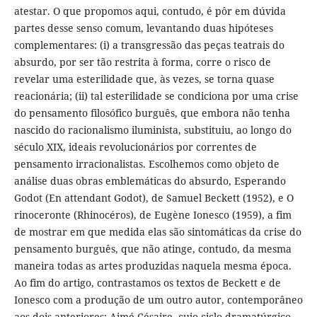
atestar. O que propomos aqui, contudo, é pôr em dúvida
partes desse senso comum, levantando duas hipóteses
complementares: (i) a transgressão das peças teatrais do
absurdo, por ser tão restrita à forma, corre o risco de
revelar uma esterilidade que, às vezes, se torna quase
reacionária; (ii) tal esterilidade se condiciona por uma crise
do pensamento filosófico burguês, que embora não tenha
nascido do racionalismo iluminista, substituiu, ao longo do
século XIX, ideais revolucionários por correntes de
pensamento irracionalistas. Escolhemos como objeto de
análise duas obras emblemáticas do absurdo, Esperando
Godot (En attendant Godot), de Samuel Beckett (1952), e O
rinoceronte (Rhinocéros), de Eugène Ionesco (1959), a fim
de mostrar em que medida elas são sintomáticas da crise do
pensamento burguês, que não atinge, contudo, da mesma
maneira todas as artes produzidas naquela mesma época.
Ao fim do artigo, contrastamos os textos de Beckett e de
Ionesco com a produção de um outro autor, contemporâneo
aos dois anteriores: Aimé Césaire, cujo ciclo dramatúrgico