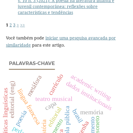
v. 10 n. 3 (2021): A poesia na literatura infantil e
juvenil contemporânea: reflexões sobre
características e tendências
1
2
3
>
>>
Você também pode
iniciar uma pesquisa avançada por
similaridade
para este artigo.
PALAVRAS-CHAVE
academic writing
currículo
metáfora
dados institucionais
editorial (eng)
políticas linguísticas
língua francesa
teatro musical
capa
editorial
escola pública
brasil
memória
poesia
soneto
suplemento
história
resenha