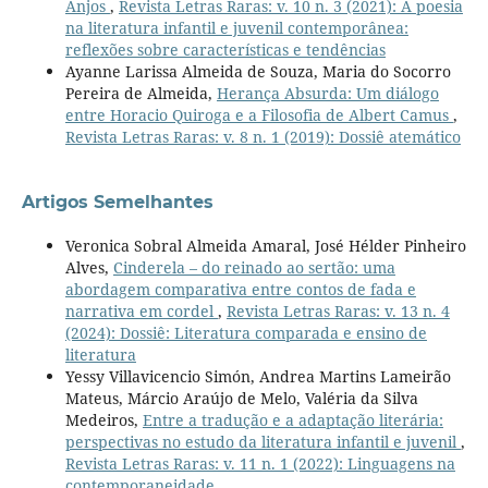
Anjos
,
Revista Letras Raras: v. 10 n. 3 (2021): A poesia
na literatura infantil e juvenil contemporânea:
reflexões sobre características e tendências
Ayanne Larissa Almeida de Souza, Maria do Socorro
Pereira de Almeida,
Herança Absurda: Um diálogo
entre Horacio Quiroga e a Filosofia de Albert Camus
,
Revista Letras Raras: v. 8 n. 1 (2019): Dossiê atemático
Artigos Semelhantes
Veronica Sobral Almeida Amaral, José Hélder Pinheiro
Alves,
Cinderela – do reinado ao sertão: uma
abordagem comparativa entre contos de fada e
narrativa em cordel
,
Revista Letras Raras: v. 13 n. 4
(2024): Dossiê: Literatura comparada e ensino de
literatura
Yessy Villavicencio Simón, Andrea Martins Lameirão
Mateus, Márcio Araújo de Melo, Valéria da Silva
Medeiros,
Entre a tradução e a adaptação literária:
perspectivas no estudo da literatura infantil e juvenil
,
Revista Letras Raras: v. 11 n. 1 (2022): Linguagens na
contemporaneidade