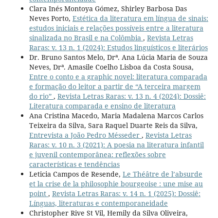
Clara Inés Montoya Gómez, Shirley Barbosa Das
Neves Porto,
Estética da literatura em língua de sinais:
estudos iniciais e relações possíveis entre a literatura
sinalizada no Brasil e na Colômbia
,
Revista Letras
Raras: v. 13 n. 1 (2024): Estudos linguísticos e literários
Dr. Bruno Santos Melo, Drª. Ana Lúcia Maria de Souza
Neves, Drª. Amasile Coelho Lisboa da Costa Sousa,
Entre o conto e a graphic novel: literatura comparada
e formação do leitor a partir de “A terceira margem
do rio”
,
Revista Letras Raras: v. 13 n. 4 (2024): Dossiê:
Literatura comparada e ensino de literatura
Ana Cristina Macedo, Maria Madalena Marcos Carlos
Teixeira da Silva, Sara Raquel Duarte Reis da Silva,
Entrevista a João Pedro Mésseder
,
Revista Letras
Raras: v. 10 n. 3 (2021): A poesia na literatura infantil
e juvenil contemporânea: reflexões sobre
características e tendências
Leticia Campos de Resende,
Le Théâtre de l’absurde
et la crise de la philosophie bourgeoise : une mise au
point
,
Revista Letras Raras: v. 14 n. 1 (2025): Dossiê:
Línguas, literaturas e contemporaneidade
Christopher Rive St Vil, Hemily da Silva Oliveira,