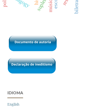
biletramento
pedagogy
música
IDIOMA
English