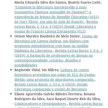
Maria Eduarda Silva dos Santos, Beatriz Soares Leite,
“Comment la littérature parvient-elle à nous
transmettre l'intense sensualité de l'instant?”: a
experiência de leitura de Maudite Éducation (2012),
de Gary Victor, em sala de aula de francês
,
Revista
Letras Raras: v. 14 n. 4 (2025): Dossiê: Literatura e
ensino de Francês Língua Estrangeira (FLE)
Orison Marden Bandeira de Melo Júnior,
Ensino de
literatura em Língua Inglesa: um diálogo com
propostas metodológicas com base na Análise
Dialógica da Literatura
,
Revista Letras Raras: v. 8 n. 3
(2019): A formação de professores de línguas na
contemporaneidade: cenários, desafios e
possibilidades
Regineide Vidal, Isis Milreu,
Leitura de contos
fantásticos argentinos nas aulas de ELE do Ensino
Médio: uma proposta de abordagem comparada
,
Revista Letras Raras: v. 13 n. 4 (2024): Dossiê:
Literatura comparada e ensino de literatura
Eliane Aparecida Galvão Ribeiro Ferreira, Rosana
Rodrigues da Silva, Sara Raquel Duarte Reis da Silva,
Colaboradores e Organizadores
,
Revista Letras Raras: