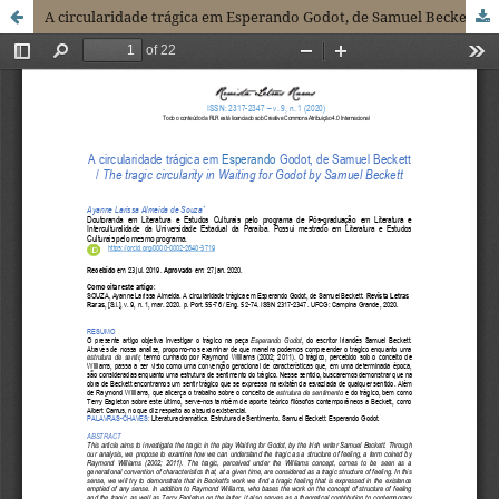
A circularidade trágica em Esperando Godot, de Samuel Beckett