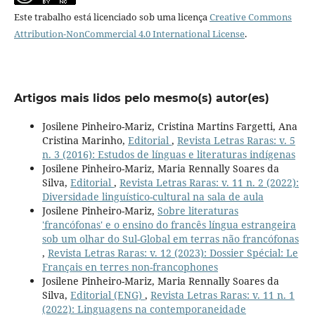
Este trabalho está licenciado sob uma licença
Creative Commons
Attribution-NonCommercial 4.0 International License
.
Artigos mais lidos pelo mesmo(s) autor(es)
Josilene Pinheiro-Mariz, Cristina Martins Fargetti, Ana
Cristina Marinho,
Editorial
,
Revista Letras Raras: v. 5
n. 3 (2016): Estudos de línguas e literaturas indígenas
Josilene Pinheiro-Mariz, Maria Rennally Soares da
Silva,
Editorial
,
Revista Letras Raras: v. 11 n. 2 (2022):
Diversidade linguístico-cultural na sala de aula
Josilene Pinheiro-Mariz,
Sobre literaturas
'francófonas' e o ensino do francês língua estrangeira
sob um olhar do Sul-Global em terras não francófonas
,
Revista Letras Raras: v. 12 (2023): Dossier Spécial: Le
Français en terres non-francophones
Josilene Pinheiro-Mariz, Maria Rennally Soares da
Silva,
Editorial (ENG)
,
Revista Letras Raras: v. 11 n. 1
(2022): Linguagens na contemporaneidade