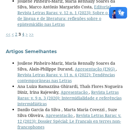
Josilene Pinheiro-Mariz, Maria Rennally Soares da
Silva, Marco Antônio Margarido Costa,
Editorial
,
Revista Letras Raras: v. 12 n. 1 (2023): Sobre o ensino
de língua e de literatura: reflexões sobre o
epistemicídio nas Letras
<<
<
2
3
4
>
>>
Artigos Semelhantes
Josilene Pinheiro-Mariz, Maria Rennally Soares da
Silva, Alain-Philippe Durand,
Apresentação (ENG)
,
Revista Letras Raras: v. 11 n. 4 (2022): Tendências
contemporâneas nas Letras
Ana Luiza Ramazzina Ghirardi, Thaïs Flores Nogueira
Diniz, Irina Rajewsky,
Apresentação
,
Revista Letras
Raras: v. 9 n. 3 (2020): Intermidialidade e referências
intermidiáticas
Danilo Garcia da Silva , Marta Maria Covezzi , Suze
Silva Oliveira,
Apresentação
,
Revista Letras Raras: v.
12 (2023): Dossier Spécial: Le Français en terres non-
francophones