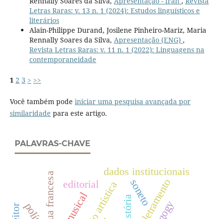
Rennally Soares da Silva,
Apresentação - fran
,
Revista
Letras Raras: v. 13 n. 1 (2024): Estudos linguísticos e
literários
Alain-Philippe Durand, Josilene Pinheiro-Mariz, Maria
Rennally Soares da Silva,
Apresentação (ENG)
,
Revista Letras Raras: v. 11 n. 1 (2022): Linguagens na
contemporaneidade
1
2
3
>
>>
Você também pode
iniciar uma pesquisa avançada por
similaridade
para este artigo.
PALAVRAS-CHAVE
dados institucionais
língua francesa
biletramento
soneto
editorial
produção artística
história
política