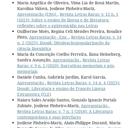
Maria Angélica de Oliveira, Vima Lia de Rossi Martin,
Karolina Válová, Josilene Pinheiro-Mariz,
Apresentação (ENG)
,
Revista Letras Raras: v. 12 n. 1
(2023): Sobre o ensino de língua e de literatura:
reflexões sobre o epistemicídio nas Letras
Guilherme Moés, Regina Celi Mendes Pereira, Rosalice
Pinto,
Apresentação - Eng.
,
Revista Letras Raras: v. 14
n. 2 (2025): Dossiê: Divulgação/popularização da
ciência linguística
Maria da Conceição Coelho Ferreira, Ilana Heineberg,
Sandra Assunção,
Apresentação
,
Revista Letras
Raras: v. 9 n. 2 (2020): Narrativas memoriais e pós-
memoriais
Daniele Cunha, Gabriela Jardim, Karol Garcia,
Apresentação
,
Revista Letras Raras: v. 14 n. 4 (2025):
Dossiê: Literatura e ensino de Francês Língua
Estrangeira (FLE)
Naiara Sales Araújo Santos, Gonzalo Ignacio Portals
Zubiate, Josilene Pinheiro-Mariz,
Apresentação
,
Revista Letras Raras: v. 7 n. 1 (2018): A Literatura
contemporânea e suas interfaces
Josilene Pinheiro-Mariz, Alain-Philippe Durand, Maria