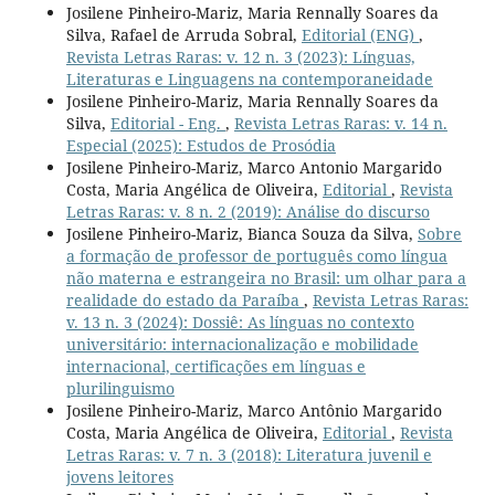
Josilene Pinheiro-Mariz, Maria Rennally Soares da
Silva, Rafael de Arruda Sobral,
Editorial (ENG)
,
Revista Letras Raras: v. 12 n. 3 (2023): Línguas,
Literaturas e Linguagens na contemporaneidade
Josilene Pinheiro-Mariz, Maria Rennally Soares da
Silva,
Editorial - Eng.
,
Revista Letras Raras: v. 14 n.
Especial (2025): Estudos de Prosódia
Josilene Pinheiro-Mariz, Marco Antonio Margarido
Costa, Maria Angélica de Oliveira,
Editorial
,
Revista
Letras Raras: v. 8 n. 2 (2019): Análise do discurso
Josilene Pinheiro-Mariz, Bianca Souza da Silva,
Sobre
a formação de professor de português como língua
não materna e estrangeira no Brasil: um olhar para a
realidade do estado da Paraíba
,
Revista Letras Raras:
v. 13 n. 3 (2024): Dossiê: As línguas no contexto
universitário: internacionalização e mobilidade
internacional, certificações em línguas e
plurilinguismo
Josilene Pinheiro-Mariz, Marco Antônio Margarido
Costa, Maria Angélica de Oliveira,
Editorial
,
Revista
Letras Raras: v. 7 n. 3 (2018): Literatura juvenil e
jovens leitores