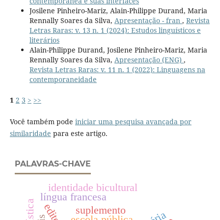
contemporânea e suas interfaces
Josilene Pinheiro-Mariz, Alain-Philippe Durand, Maria
Rennally Soares da Silva,
Apresentação - fran
,
Revista
Letras Raras: v. 13 n. 1 (2024): Estudos linguísticos e
literários
Alain-Philippe Durand, Josilene Pinheiro-Mariz, Maria
Rennally Soares da Silva,
Apresentação (ENG)
,
Revista Letras Raras: v. 11 n. 1 (2022): Linguagens na
contemporaneidade
1
2
3
>
>>
Você também pode
iniciar uma pesquisa avançada por
similaridade
para este artigo.
PALAVRAS-CHAVE
identidade bicultural
língua francesa
editorial
suplemento
escola pública