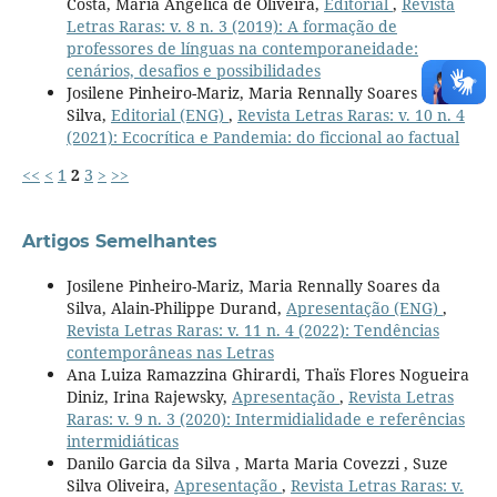
Costa, Maria Angélica de Oliveira,
Editorial
,
Revista
Letras Raras: v. 8 n. 3 (2019): A formação de
professores de línguas na contemporaneidade:
cenários, desafios e possibilidades
Josilene Pinheiro-Mariz, Maria Rennally Soares da
Silva,
Editorial (ENG)
,
Revista Letras Raras: v. 10 n. 4
(2021): Ecocrítica e Pandemia: do ficcional ao factual
<<
<
1
2
3
>
>>
Artigos Semelhantes
Josilene Pinheiro-Mariz, Maria Rennally Soares da
Silva, Alain-Philippe Durand,
Apresentação (ENG)
,
Revista Letras Raras: v. 11 n. 4 (2022): Tendências
contemporâneas nas Letras
Ana Luiza Ramazzina Ghirardi, Thaïs Flores Nogueira
Diniz, Irina Rajewsky,
Apresentação
,
Revista Letras
Raras: v. 9 n. 3 (2020): Intermidialidade e referências
intermidiáticas
Danilo Garcia da Silva , Marta Maria Covezzi , Suze
Silva Oliveira,
Apresentação
,
Revista Letras Raras: v.