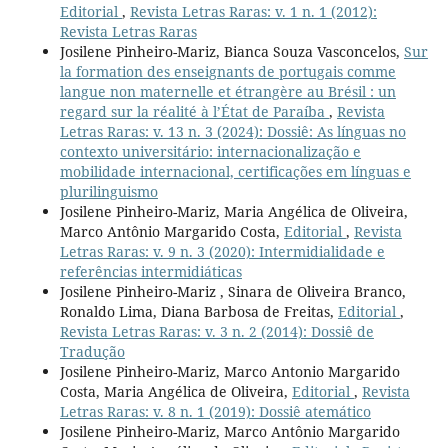
Editorial
,
Revista Letras Raras: v. 1 n. 1 (2012):
Revista Letras Raras
Josilene Pinheiro-Mariz, Bianca Souza Vasconcelos,
Sur
la formation des enseignants de portugais comme
langue non maternelle et étrangère au Brésil : un
regard sur la réalité à l’État de Paraíba
,
Revista
Letras Raras: v. 13 n. 3 (2024): Dossiê: As línguas no
contexto universitário: internacionalização e
mobilidade internacional, certificações em línguas e
plurilinguismo
Josilene Pinheiro-Mariz, Maria Angélica de Oliveira,
Marco Antônio Margarido Costa,
Editorial
,
Revista
Letras Raras: v. 9 n. 3 (2020): Intermidialidade e
referências intermidiáticas
Josilene Pinheiro-Mariz , Sinara de Oliveira Branco,
Ronaldo Lima, Diana Barbosa de Freitas,
Editorial
,
Revista Letras Raras: v. 3 n. 2 (2014): Dossiê de
Tradução
Josilene Pinheiro-Mariz, Marco Antonio Margarido
Costa, Maria Angélica de Oliveira,
Editorial
,
Revista
Letras Raras: v. 8 n. 1 (2019): Dossiê atemático
Josilene Pinheiro-Mariz, Marco Antônio Margarido