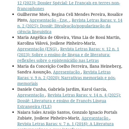
12 (2023): Dossier Spécial: Le Français en terres non-
francophones
Guilherme Moés, Regina Celi Mendes Pereira, Rosalice
Pinto,
Apresentação - Eng.
,
Revista Letras Raras: v. 14
n. 2 (2025): Dossiê: Divulgação/popularização da
ciência linguística
Maria Angélica de Oliveira, Vima Lia de Rossi Martin,
Karolina Válová, Josilene Pinheiro-Mariz,
Apresentação (ENG)
,
Revista Letras Raras: v. 12 n. 1
(2023): Sobre o ensino de língua e de literatura:
reflexões sobre o epistemicídio nas Letras
Maria da Conceição Coelho Ferreira, Ilana Heineberg,
Sandra Assunção,
Apresentação
,
Revista Letras
Raras: v. 9 n. 2 (2020): Narrativas memoriais e pós-
memoriais
Daniele Cunha, Gabriela Jardim, Karol Garcia,
Apresentação
,
Revista Letras Raras: v. 14 n. 4 (2025):
Dossiê: Literatura e ensino de Francês Língua
Estrangeira (FLE)
Naiara Sales Araújo Santos, Gonzalo Ignacio Portals
Zubiate, Josilene Pinheiro-Mariz,
Apresentação
,
Revista Letras Raras: v. 7 n. 1 (2018): A Literatura