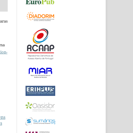
Raras
uma
ion-
ens
as