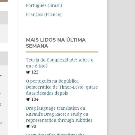
Português (Brasil)
Français (France)
MAIS LIDOS NA ÚLTIMA
SEMANA
Teoria da Complexidade: sobre o
que é isto?
122
a
O português na República
Democrática de Timor-Leste: quase
duas décadas depois
,
104
l
Drag language translation on
RuPaul’s Drag Race: a study on
n
representation through subtitles
o
90