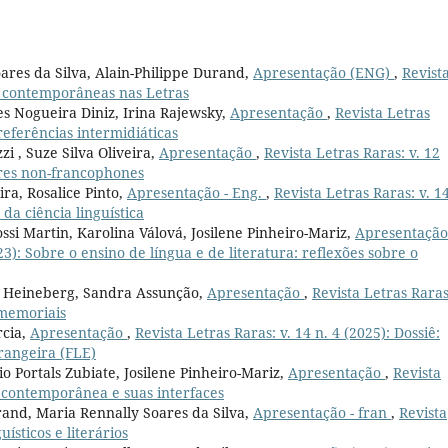
oares da Silva, Alain-Philippe Durand,
Apresentação (ENG)
,
Revist
as contemporâneas nas Letras
s Nogueira Diniz, Irina Rajewsky,
Apresentação
,
Revista Letras
 referências intermidiáticas
i , Suze Silva Oliveira,
Apresentação
,
Revista Letras Raras: v. 12
erres non-francophones
ra, Rosalice Pinto,
Apresentação - Eng.
,
Revista Letras Raras: v. 14
da ciência linguística
ssi Martin, Karolina Válová, Josilene Pinheiro-Mariz,
Apresentação
023): Sobre o ensino de língua e de literatura: reflexões sobre o
a Heineberg, Sandra Assunção,
Apresentação
,
Revista Letras Raras
-memoriais
rcia,
Apresentação
,
Revista Letras Raras: v. 14 n. 4 (2025): Dossiê:
rangeira (FLE)
o Portals Zubiate, Josilene Pinheiro-Mariz,
Apresentação
,
Revista
ra contemporânea e suas interfaces
urand, Maria Rennally Soares da Silva,
Apresentação - fran
,
Revista
uísticos e literários