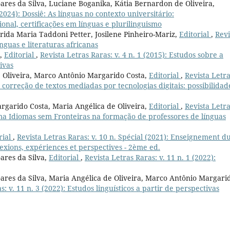
oares da Silva, Luciane Boganika, Kátia Bernardon de Oliveira,
(2024): Dossiê: As línguas no contexto universitário:
onal, certificações em línguas e plurilinguismo
rida Maria Taddoni Petter, Josilene Pinheiro-Mariz,
Editorial
,
Revi
ínguas e literaturas africanas
z,
Editorial
,
Revista Letras Raras: v. 4 n. 1 (2015): Estudos sobre a
ivas
e Oliveira, Marco Antônio Margarido Costa,
Editorial
,
Revista Letr
e correção de textos mediadas por tecnologias digitais: possibilidad
rgarido Costa, Maria Angélica de Oliveira,
Editorial
,
Revista Letr
ama Idiomas sem Fronteiras na formação de professores de línguas
rial
,
Revista Letras Raras: v. 10 n. Spécial (2021): Enseignement d
lexions, expériences et perspectives - 2ème ed.
ares da Silva,
Editorial
,
Revista Letras Raras: v. 11 n. 1 (2022):
oares da Silva, Maria Angélica de Oliveira, Marco Antônio Margari
s: v. 11 n. 3 (2022): Estudos linguísticos a partir de perspectivas