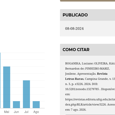
PUBLICADO
08-08-2024
COMO CITAR
BOGANIKA, Luciane; OLIVEIRA, Káti
Bernardon de; PINHEIRO-MARIZ,
Josilene. Apresentação.
Revista
Letras Raras
, Campina Grande, v. 13
n. 3, p. e3226, 2024. DOI:
10.5281/zenodo.13279785 . Disponíve
em:
https://revistas.editora.ufcg.edu.br/i
dex.php/RLR/article/view/3226. Acess
em: 7 ago. 2026.