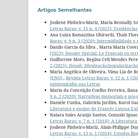
Artigos Semelhantes
Josilene Pinheiro-Mariz, Maria Rennally S
Letras Raras: v. 11 n. 4 (2022): Tendênci
Ana Luiza Ramazzina Ghirardi, Thaïs Flore
Raras: v. 9 n. 3 (2020): Intermidialidade e
Danilo Garcia da Silva , Marta Maria Covezz
(2023): Dossier Spécial: Le Français en t
Guilherme Moés, Regina Celi Mendes Perei
2 (2025): Dossiê: Divulgação/popularização 
Maria Angélica de Oliveira, Vima Lia de Ro
(ENG)
,
Revista Letras Raras: v. 12 n. 1 (2
epistemicídio nas Letras
Maria da Conceição Coelho Ferreira, Ilan
9 n. 2 (2020): Narrativas memoriais e pós
Daniele Cunha, Gabriela Jardim, Karol Ga
Literatura e ensino de Francês Língua Est
Naiara Sales Araújo Santos, Gonzalo Ignaci
Letras Raras: v. 7 n. 1 (2018): A Literatu
Josilene Pinheiro-Mariz, Alain-Philippe D
Letras Raras: v. 13 n. 1 (2024): Estudos ling