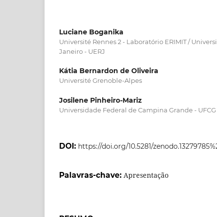
Luciane Boganika
Université Rennes 2 - Laboratório ERIMIT / Univer
Janeiro - UERJ
Kátia Bernardon de Oliveira
Université Grenoble-Alpes
Josilene Pinheiro-Mariz
Universidade Federal de Campina Grande - UFCG
DOI:
https://doi.org/10.5281/zenodo.13279785%
Palavras-chave:
Apresentação