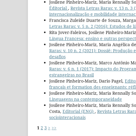
Josilene Pinheiro-Mariz, Maria Rennally S
Éditorial
,
Revista Letras Raras: v. 13 n. 3 
internacionalização e mobilidade internaci
Francisca Zuleide Duarte de Souza, Marga
Letras Raras: v. 5 n. 2 (2016): Estudos de l
Rita Jover-Faleiros, Josilene Pinheiro-Mari
Língua Francesa: ensino e outras perspect
Josilene Pinheiro-Mariz, Maria Angélica d
Raras: v. 10 n. 2 (2021): Dossiê: Produção 
desafios
Josilene Pinheiro-Mariz, Marco Antônio Ma
Raras: v. 6 n. 1 (2017): Impacto do Progr
estrangeiras no Brasil
Josilene Pinheiro-Mariz, Dario Pagel,
Edito
français et formation des enseignants: réf
Josilene Pinheiro-Mariz, Maria Rennally So
Linguagens na contemporaneidade
Josilene Pinheiro-Mariz, Maria Rennally S
Costa,
Editorial (ENG)
,
Revista Letras Rara
sociointeracionais
1
2
3
>
>>