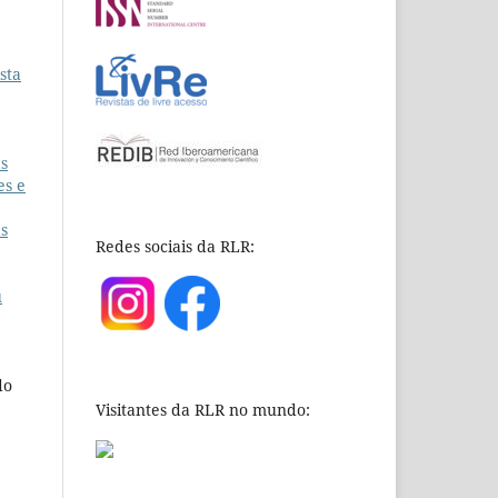
sta
as
es e
as
Redes sociais da RLR:
u
do
Visitantes da RLR no mundo: