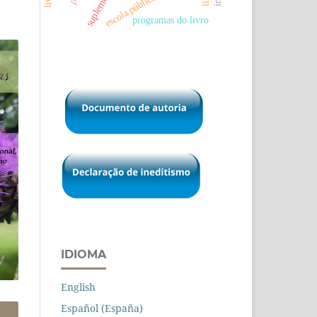
suplemento
escola pública
programas do livro
IDIOMA
English
Español (España)