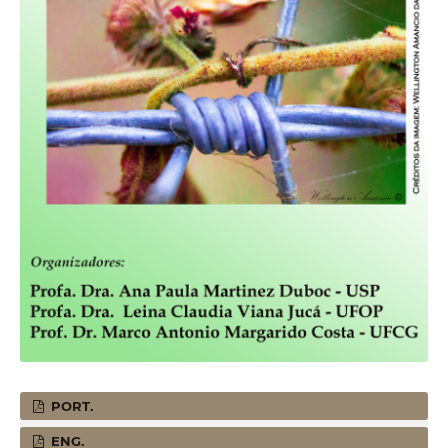
PORT.
ENG.