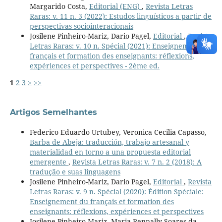
Margarido Costa,
Editorial (ENG)
,
Revista Letras
Raras: v. 11 n. 3 (2022): Estudos linguísticos a partir de
perspectivas sociointeracionais
Josilene Pinheiro-Mariz, Dario Pagel,
Editorial
,
Revista
Letras Raras: v. 10 n. Spécial (2021): Enseignement du
français et formation des enseignants: réflexions,
expériences et perspectives - 2ème ed.
1
2
3
>
>>
Artigos Semelhantes
Federico Eduardo Urtubey, Veronica Cecilia Capasso,
Barba de Abeja: traducción, trabajo artesanal y
materialidad en torno a una propuesta editorial
emergente
,
Revista Letras Raras: v. 7 n. 2 (2018): A
tradução e suas linguagens
Josilene Pinheiro-Mariz, Dario Pagel,
Editorial
,
Revista
Letras Raras: v. 9 n. Spécial (2020): Édition Spéciale:
Enseignement du français et formation des
enseignants: réflexions, expériences et perspectives
Josilene Pinheiro-Mariz, Maria Rennally Soares da