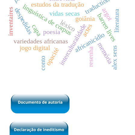
traduction
estudos da tradução
linguística de corpus
despedidas
argot
inventaires
literatura
vidas secas
barren lives
goiânia
léxico
interculturalidade
actes
capa
poesia
africanicídio
variedades africanas
memória
jogo digital
alex sens
opacité
resenha
conto