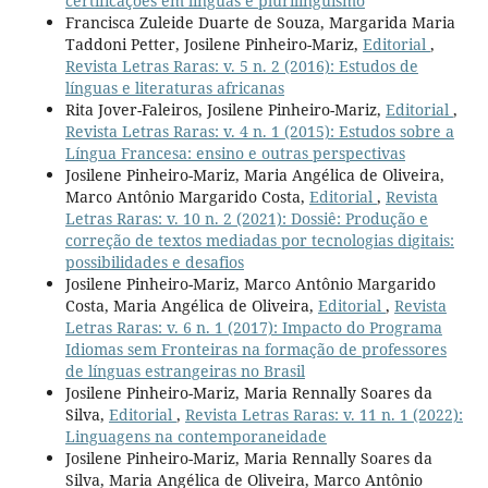
certificações em línguas e plurilinguismo
Francisca Zuleide Duarte de Souza, Margarida Maria
Taddoni Petter, Josilene Pinheiro-Mariz,
Editorial
,
Revista Letras Raras: v. 5 n. 2 (2016): Estudos de
línguas e literaturas africanas
Rita Jover-Faleiros, Josilene Pinheiro-Mariz,
Editorial
,
Revista Letras Raras: v. 4 n. 1 (2015): Estudos sobre a
Língua Francesa: ensino e outras perspectivas
Josilene Pinheiro-Mariz, Maria Angélica de Oliveira,
Marco Antônio Margarido Costa,
Editorial
,
Revista
Letras Raras: v. 10 n. 2 (2021): Dossiê: Produção e
correção de textos mediadas por tecnologias digitais:
possibilidades e desafios
Josilene Pinheiro-Mariz, Marco Antônio Margarido
Costa, Maria Angélica de Oliveira,
Editorial
,
Revista
Letras Raras: v. 6 n. 1 (2017): Impacto do Programa
Idiomas sem Fronteiras na formação de professores
de línguas estrangeiras no Brasil
Josilene Pinheiro-Mariz, Maria Rennally Soares da
Silva,
Editorial
,
Revista Letras Raras: v. 11 n. 1 (2022):
Linguagens na contemporaneidade
Josilene Pinheiro-Mariz, Maria Rennally Soares da
Silva, Maria Angélica de Oliveira, Marco Antônio