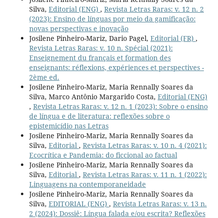
Silva,
Editorial (ENG)
,
Revista Letras Raras: v. 12 n. 2
(2023): Ensino de línguas por meio da gamificação:
novas perspectivas e inovação
Josilene Pinheiro-Mariz, Dario Pagel,
Editorial (FR)
,
Revista Letras Raras: v. 10 n. Spécial (2021):
Enseignement du français et formation des
enseignants: réflexions, expériences et perspectives -
2ème ed.
Josilene Pinheiro-Mariz, Maria Rennally Soares da
Silva, Marco Antônio Margarido Costa,
Editorial (ENG)
,
Revista Letras Raras: v. 12 n. 1 (2023): Sobre o ensino
de língua e de literatura: reflexões sobre o
epistemicídio nas Letras
Josilene Pinheiro-Mariz, Maria Rennally Soares da
Silva,
Editorial
,
Revista Letras Raras: v. 10 n. 4 (2021):
Ecocrítica e Pandemia: do ficcional ao factual
Josilene Pinheiro-Mariz, Maria Rennally Soares da
Silva,
Editorial
,
Revista Letras Raras: v. 11 n. 1 (2022):
Linguagens na contemporaneidade
Josilene Pinheiro-Mariz, Maria Rennally Soares da
Silva,
EDITORIAL (ENG)
,
Revista Letras Raras: v. 13 n.
2 (2024): Dossiê: Língua falada e/ou escrita? Reflexões