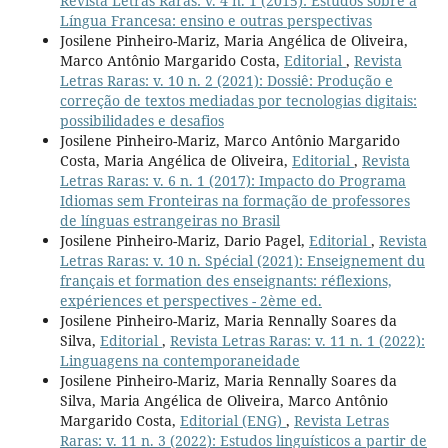
Revista Letras Raras: v. 4 n. 1 (2015): Estudos sobre a
Língua Francesa: ensino e outras perspectivas
Josilene Pinheiro-Mariz, Maria Angélica de Oliveira,
Marco Antônio Margarido Costa,
Editorial
,
Revista
Letras Raras: v. 10 n. 2 (2021): Dossiê: Produção e
correção de textos mediadas por tecnologias digitais:
possibilidades e desafios
Josilene Pinheiro-Mariz, Marco Antônio Margarido
Costa, Maria Angélica de Oliveira,
Editorial
,
Revista
Letras Raras: v. 6 n. 1 (2017): Impacto do Programa
Idiomas sem Fronteiras na formação de professores
de línguas estrangeiras no Brasil
Josilene Pinheiro-Mariz, Dario Pagel,
Editorial
,
Revista
Letras Raras: v. 10 n. Spécial (2021): Enseignement du
français et formation des enseignants: réflexions,
expériences et perspectives - 2ème ed.
Josilene Pinheiro-Mariz, Maria Rennally Soares da
Silva,
Editorial
,
Revista Letras Raras: v. 11 n. 1 (2022):
Linguagens na contemporaneidade
Josilene Pinheiro-Mariz, Maria Rennally Soares da
Silva, Maria Angélica de Oliveira, Marco Antônio
Margarido Costa,
Editorial (ENG)
,
Revista Letras
Raras: v. 11 n. 3 (2022): Estudos linguísticos a partir de