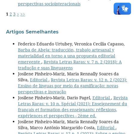
perspectivas sociointeracionais
1
2
3
>
>>
Artigos Semelhantes
Federico Eduardo Urtubey, Veronica Cecilia Capasso,
Barba de Abeja: traducción, trabajo artesanal y
materialidad en torno a una propuesta editorial
emergente
,
Revista Letras Raras: v. 7 n. 2 (2018): A
tradução e suas linguagens
Josilene Pinheiro-Mariz, Maria Rennally Soares da
Silva,
Editorial
,
Revista Letras Raras: v. 12 n. 2 (2023):
Ensino de línguas por meio da gamificação: novas
perspectivas e inovação
Josilene Pinheiro-Mariz, Dario Pagel,
Editorial
,
Revista
Letras Raras: v. 10 n. Spécial (2021): Enseignement du
français et formation des enseignants: réflexions,
expériences et perspectives - 2ème ed.
Josilene Pinheiro-Mariz, Maria Rennally Soares da
Silva, Marco Antônio Margarido Costa,
Editorial
,
Revista Letras Raras: v. 12 n. 1 (2023): Sobre o ensino