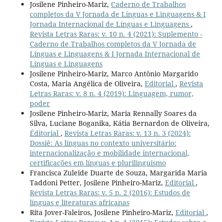
Josilene Pinheiro-Mariz,
Caderno de Trabalhos
completos da V Jornada de Línguas e Linguagens & I
Jornada Internacional de Línguas e Linguagens
,
Revista Letras Raras: v. 10 n. 4 (2021): Suplemento -
Caderno de Trabalhos completos da V Jornada de
Línguas e Linguagens & I Jornada Internacional de
Línguas e Linguagens
Josilene Pinheiro-Mariz, Marco Antônio Margarido
Costa, Maria Angélica de Oliveira,
Editorial
,
Revista
Letras Raras: v. 8 n. 4 (2019): Linguagem, rumor,
poder
Josilene Pinheiro-Mariz, Maria Rennally Soares da
Silva, Luciane Boganika, Kátia Bernardon de Oliveira,
Éditorial
,
Revista Letras Raras: v. 13 n. 3 (2024):
Dossiê: As línguas no contexto universitário:
internacionalização e mobilidade internacional,
certificações em línguas e plurilinguismo
Francisca Zuleide Duarte de Souza, Margarida Maria
Taddoni Petter, Josilene Pinheiro-Mariz,
Editorial
,
Revista Letras Raras: v. 5 n. 2 (2016): Estudos de
línguas e literaturas africanas
Rita Jover-Faleiros, Josilene Pinheiro-Mariz,
Editorial
,