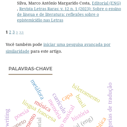
Silva, Marco Antônio Margarido Costa,
Editorial (ENG)
,
Revista Letras Raras: v. 12 n. 1 (2023): Sobre o ensino
de língua e de literatura: reflexões sobre o
epistemicídio nas Letras
1
2
3
>
>>
Você também pode
iniciar uma pesquisa avançada por
similaridade
para este artigo.
PALAVRAS-CHAVE
metáfora
biletramento
categorias de tradução
capa
currículo
brasil
memória
música
língua francesa
teatro musical
poesia
história
suplemento
editorial (eng)
soneto