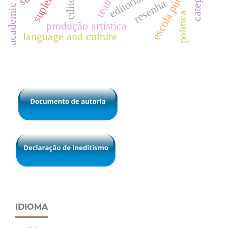
academic writing
escola pública
editorial
resenha
política
produção artística
language and culture
IDIOMA