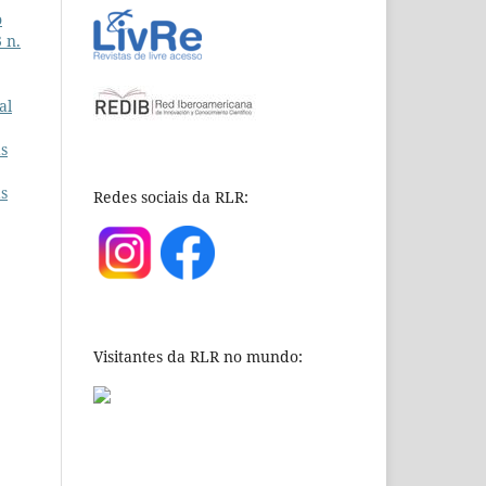
o
 n.
al
as
as
Redes sociais da RLR:
Visitantes da RLR no mundo: