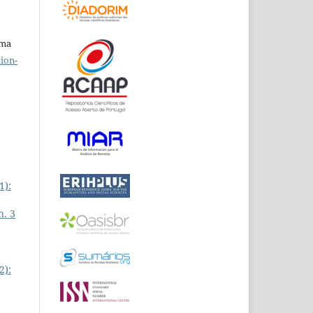
uma
ion-
1):
n. 3
2):