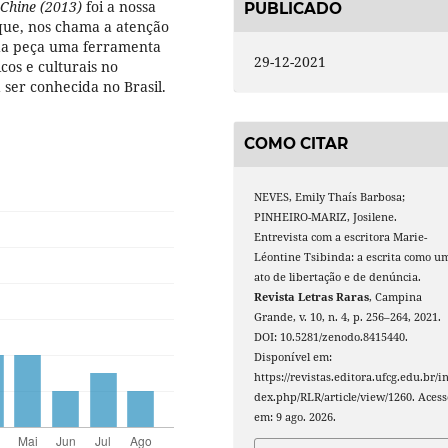
 Chine (2013)
foi a nossa
PUBLICADO
 que, nos chama a atenção
da peça uma ferramenta
29-12-2021
cos e culturais no
a ser conhecida no Brasil.
COMO CITAR
NEVES, Emily Thaís Barbosa;
PINHEIRO-MARIZ, Josilene.
Entrevista com a escritora Marie-
Léontine Tsibinda: a escrita como u
ato de libertação e de denúncia.
Revista Letras Raras
, Campina
Grande, v. 10, n. 4, p. 256–264, 2021.
DOI: 10.5281/zenodo.8415440.
Disponível em:
https://revistas.editora.ufcg.edu.br/i
dex.php/RLR/article/view/1260. Acess
em: 9 ago. 2026.