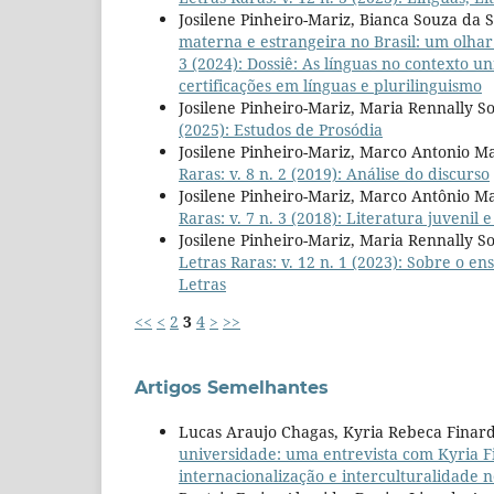
Josilene Pinheiro-Mariz, Bianca Souza da S
materna e estrangeira no Brasil: um olha
3 (2024): Dossiê: As línguas no contexto un
certificações em línguas e plurilinguismo
Josilene Pinheiro-Mariz, Maria Rennally So
(2025): Estudos de Prosódia
Josilene Pinheiro-Mariz, Marco Antonio Ma
Raras: v. 8 n. 2 (2019): Análise do discurso
Josilene Pinheiro-Mariz, Marco Antônio Ma
Raras: v. 7 n. 3 (2018): Literatura juvenil e
Josilene Pinheiro-Mariz, Maria Rennally S
Letras Raras: v. 12 n. 1 (2023): Sobre o en
Letras
<<
<
2
3
4
>
>>
Artigos Semelhantes
Lucas Araujo Chagas, Kyria Rebeca Finard
universidade: uma entrevista com Kyria 
internacionalização e interculturalidade n