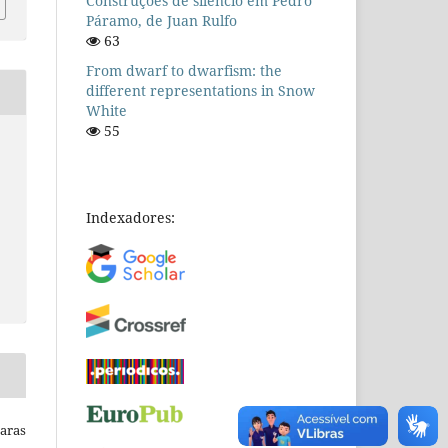
Construções de silêncio em Pedro
Páramo, de Juan Rulfo
63
From dwarf to dwarfism: the
different representations in Snow
White
55
Indexadores:
Raras