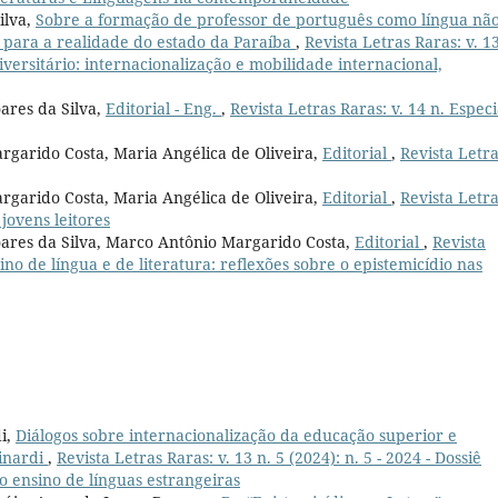
ilva,
Sobre a formação de professor de português como língua nã
r para a realidade do estado da Paraíba
,
Revista Letras Raras: v. 13
iversitário: internacionalização e mobilidade internacional,
ares da Silva,
Editorial - Eng.
,
Revista Letras Raras: v. 14 n. Especi
rgarido Costa, Maria Angélica de Oliveira,
Editorial
,
Revista Letr
rgarido Costa, Maria Angélica de Oliveira,
Editorial
,
Revista Letr
 jovens leitores
oares da Silva, Marco Antônio Margarido Costa,
Editorial
,
Revista
sino de língua e de literatura: reflexões sobre o epistemicídio nas
i,
Diálogos sobre internacionalização da educação superior e
Finardi
,
Revista Letras Raras: v. 13 n. 5 (2024): n. 5 - 2024 - Dossiê
o ensino de línguas estrangeiras