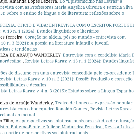
raújo, Amanda Lopes Bezerra,
Do “Epistemicídio nas Letras” a
revista com as Professoras Maria Angélica Oliveira e Patrícia Silva
23): Sobre o ensino de língua e de literatura: reflexões sobre o
POESIA, OFÍCIO E VIDA: ENTREVISTA COM O ESCRITOR PORTUGU
 v. 13 n. 1 (2024): Estudos linguísticos e literários
ves Ferreira,
Coração na aldeia, pés no mundo - entrevista com
 10 n. 3 (2021): A poesia na literatura infantil e juvenil
ticas e tendências
ELZA DE ARAÚJO WANDERLEY,
Entrevista com a cordelista Maria I
 nordestina
,
Revista Letras Raras: v. 13 n. 1 (2024): Estudos linguíst
ções de discurso em uma entrevista concedida pelo ex-presidente 
Revista Letras Raras: v. 10 n. 2 (2021): Dossiê: Produção e correção
ossibilidades e desafios
ista Letras Raras: v. 4 n. 3 (2015): Estudos sobre a Língua Espanho
aelza de Araújo Wanderley,
Teatro de bonecos: expressão popular 
ntrevista com o bonequeiro Ronaldo Gomes
,
Revista Letras Raras: 
ccional ao factual
o Filho,
As perspectivas sociointeracionais nos estudos de educaçã
risten Bottema-Beutel e Juliene Madureira Ferreira
,
Revista Letras
os a partir de perspectivas sociointeracionais