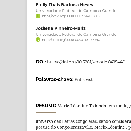
Emily Thaís Barbosa Neves
Universidade Federal de Campina Grande
https://orcid.org/0000-0002-5620-6863
Josilene Pinheiro-Mariz
Universidade Federal de Campina Grande
https://orcid.org/0000-0003-4879-579X
DOI:
https://doi.org/10.5281/zenodo.8415440
Palavras-chave:
Entrevista
RESUMO
Marie-Léontine Tsibinda tem um lug
universo das Letras congolesas, sendo considera
poetisa do Congo-Brazzaville. Marie-Léontine , p