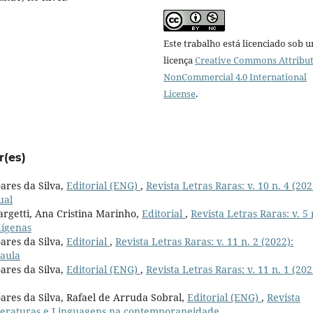
Este trabalho está licenciado sob 
licença
Creative Commons Attribut
NonCommercial 4.0 International
License
.
r(es)
ares da Silva,
Editorial (ENG)
,
Revista Letras Raras: v. 10 n. 4 (202
ual
Fargetti, Ana Cristina Marinho,
Editorial
,
Revista Letras Raras: v. 5 
dígenas
ares da Silva,
Editorial
,
Revista Letras Raras: v. 11 n. 2 (2022):
 aula
ares da Silva,
Editorial (ENG)
,
Revista Letras Raras: v. 11 n. 1 (202
oares da Silva, Rafael de Arruda Sobral,
Editorial (ENG)
,
Revista
 Literaturas e Linguagens na contemporaneidade