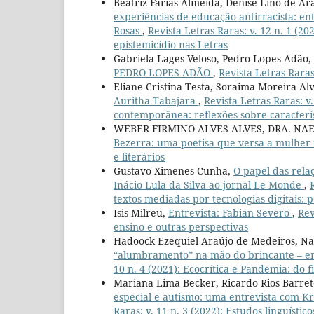
Beatriz Farias Almeida, Denise Lino de A
experiências de educação antirracista: ent
Rosas
,
Revista Letras Raras: v. 12 n. 1 (20
epistemicídio nas Letras
Gabriela Lages Veloso, Pedro Lopes Adão,
PEDRO LOPES ADÃO
,
Revista Letras Raras:
Eliane Cristina Testa, Soraima Moreira Al
Auritha Tabajara
,
Revista Letras Raras: v.
contemporânea: reflexões sobre caracterís
WEBER FIRMINO ALVES ALVES, DRA. NA
Bezerra: uma poetisa que versa a mulher
e literários
Gustavo Ximenes Cunha,
O papel das rela
Inácio Lula da Silva ao jornal Le Monde
,
textos mediadas por tecnologias digitais: p
Isis Milreu,
Entrevista: Fabian Severo
,
Rev
ensino e outras perspectivas
Hadoock Ezequiel Araújo de Medeiros, N
“alumbramento” na mão do brincante – e
10 n. 4 (2021): Ecocrítica e Pandemia: do fi
Mariana Lima Becker, Ricardo Rios Barret
especial e autismo: uma entrevista com K
Raras: v. 11 n. 3 (2022): Estudos linguístic