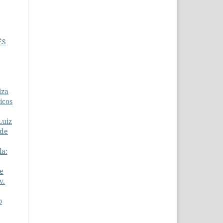
ÊS
lza
icos
Luiz
 de
la:
e
v.
o