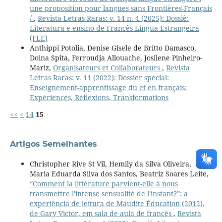
une proposition pour langues sans Frontières-Français
/
,
Revista Letras Raras: v. 14 n. 4 (2025): Dossiê:
Literatura e ensino de Francês Língua Estrangeira
(FLE)
Anthippi Potolia, Denise Gisele de Britto Damasco,
Doina Spita, Ferroudja Allouache, Josilene Pinheiro-
Mariz,
Organisateurs et Collaborateurs
,
Revista
Letras Raras: v. 11 (2022): Dossier spécial:
Enseignement-apprentissage du et en français:
Expériences, Réflexions, Transformations
<<
<
14
15
Artigos Semelhantes
Christopher Rive St Vil, Hemily da Silva Oliveira,
Maria Eduarda Silva dos Santos, Beatriz Soares Leite,
“Comment la littérature parvient-elle à nous
transmettre l'intense sensualité de l'instant?”: a
experiência de leitura de Maudite Éducation (2012),
de Gary Victor, em sala de aula de francês
,
Revista