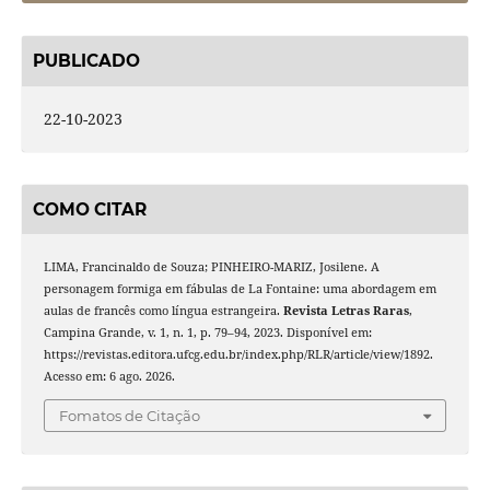
PUBLICADO
22-10-2023
COMO CITAR
LIMA, Francinaldo de Souza; PINHEIRO-MARIZ, Josilene. A
personagem formiga em fábulas de La Fontaine: uma abordagem em
aulas de francês como língua estrangeira.
Revista Letras Raras
,
Campina Grande, v. 1, n. 1, p. 79–94, 2023. Disponível em:
https://revistas.editora.ufcg.edu.br/index.php/RLR/article/view/1892.
Acesso em: 6 ago. 2026.
Fomatos de Citação