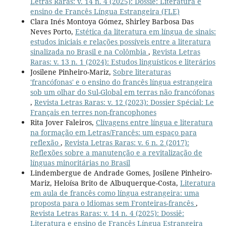
Letras Raras: v. 14 n. 4 (2025): Dossiê: Literatura e
ensino de Francês Língua Estrangeira (FLE)
Clara Inés Montoya Gómez, Shirley Barbosa Das
Neves Porto,
Estética da literatura em língua de sinais:
estudos iniciais e relações possíveis entre a literatura
sinalizada no Brasil e na Colômbia
,
Revista Letras
Raras: v. 13 n. 1 (2024): Estudos linguísticos e literários
Josilene Pinheiro-Mariz,
Sobre literaturas
'francófonas' e o ensino do francês língua estrangeira
sob um olhar do Sul-Global em terras não francófonas
,
Revista Letras Raras: v. 12 (2023): Dossier Spécial: Le
Français en terres non-francophones
Rita Jover Faleiros,
Clivagens entre língua e literatura
na formação em Letras/Francês: um espaço para
reflexão
,
Revista Letras Raras: v. 6 n. 2 (2017):
Reflexões sobre a manutenção e a revitalização de
línguas minoritárias no Brasil
Lindembergue de Andrade Gomes, Josilene Pinheiro-
Mariz, Heloísa Brito de Albuquerque-Costa,
Literatura
em aula de francês como língua estrangeira: uma
proposta para o Idiomas sem Fronteiras-francês
,
Revista Letras Raras: v. 14 n. 4 (2025): Dossiê:
Literatura e ensino de Francês Língua Estrangeira