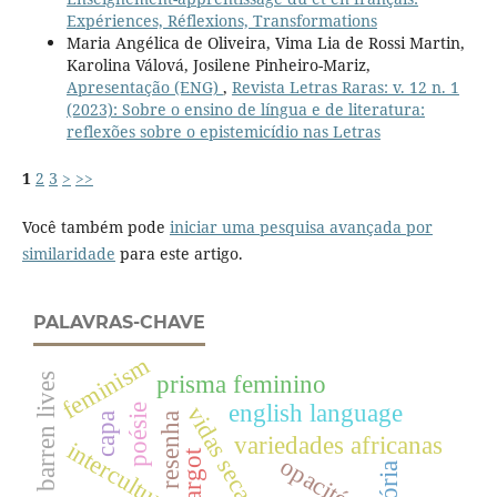
Expériences, Réflexions, Transformations
Maria Angélica de Oliveira, Vima Lia de Rossi Martin,
Karolina Válová, Josilene Pinheiro-Mariz,
Apresentação (ENG)
,
Revista Letras Raras: v. 12 n. 1
(2023): Sobre o ensino de língua e de literatura:
reflexões sobre o epistemicídio nas Letras
1
2
3
>
>>
Você também pode
iniciar uma pesquisa avançada por
similaridade
para este artigo.
PALAVRAS-CHAVE
feminism
barren lives
prisma feminino
english language
poésie
vidas secas
resenha
capa
variedades africanas
interculturalidade
argot
opacité