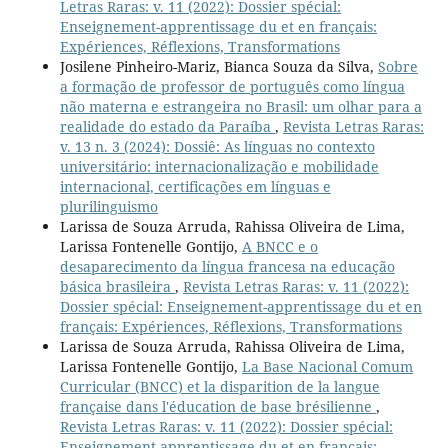
Letras Raras: v. 11 (2022): Dossier spécial:
Enseignement-apprentissage du et en français:
Expériences, Réflexions, Transformations
Josilene Pinheiro-Mariz, Bianca Souza da Silva,
Sobre
a formação de professor de português como língua
não materna e estrangeira no Brasil: um olhar para a
realidade do estado da Paraíba
,
Revista Letras Raras:
v. 13 n. 3 (2024): Dossiê: As línguas no contexto
universitário: internacionalização e mobilidade
internacional, certificações em línguas e
plurilinguismo
Larissa de Souza Arruda, Rahissa Oliveira de Lima,
Larissa Fontenelle Gontijo,
A BNCC e o
desaparecimento da língua francesa na educação
básica brasileira
,
Revista Letras Raras: v. 11 (2022):
Dossier spécial: Enseignement-apprentissage du et en
français: Expériences, Réflexions, Transformations
Larissa de Souza Arruda, Rahissa Oliveira de Lima,
Larissa Fontenelle Gontijo,
La Base Nacional Comum
Curricular (BNCC) et la disparition de la langue
française dans l'éducation de base brésilienne
,
Revista Letras Raras: v. 11 (2022): Dossier spécial:
Enseignement-apprentissage du et en français: