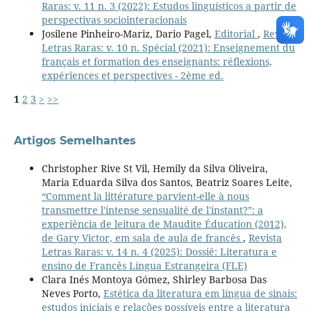
Raras: v. 11 n. 3 (2022): Estudos linguísticos a partir de
perspectivas sociointeracionais
Josilene Pinheiro-Mariz, Dario Pagel,
Editorial
,
Revista
Letras Raras: v. 10 n. Spécial (2021): Enseignement du
français et formation des enseignants: réflexions,
expériences et perspectives - 2ème ed.
1
2
3
>
>>
Artigos Semelhantes
Christopher Rive St Vil, Hemily da Silva Oliveira,
Maria Eduarda Silva dos Santos, Beatriz Soares Leite,
“Comment la littérature parvient-elle à nous
transmettre l'intense sensualité de l'instant?”: a
experiência de leitura de Maudite Éducation (2012),
de Gary Victor, em sala de aula de francês
,
Revista
Letras Raras: v. 14 n. 4 (2025): Dossiê: Literatura e
ensino de Francês Língua Estrangeira (FLE)
Clara Inés Montoya Gómez, Shirley Barbosa Das
Neves Porto,
Estética da literatura em língua de sinais:
estudos iniciais e relações possíveis entre a literatura