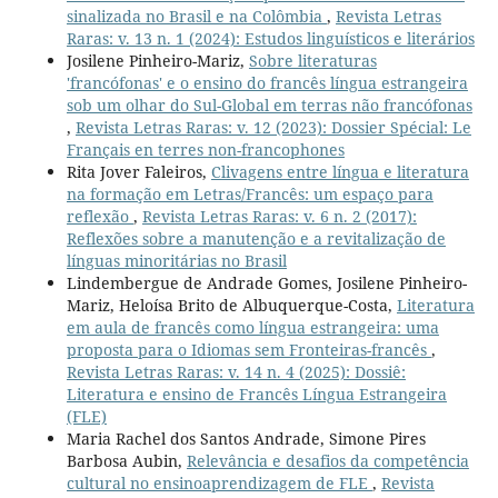
sinalizada no Brasil e na Colômbia
,
Revista Letras
Raras: v. 13 n. 1 (2024): Estudos linguísticos e literários
Josilene Pinheiro-Mariz,
Sobre literaturas
'francófonas' e o ensino do francês língua estrangeira
sob um olhar do Sul-Global em terras não francófonas
,
Revista Letras Raras: v. 12 (2023): Dossier Spécial: Le
Français en terres non-francophones
Rita Jover Faleiros,
Clivagens entre língua e literatura
na formação em Letras/Francês: um espaço para
reflexão
,
Revista Letras Raras: v. 6 n. 2 (2017):
Reflexões sobre a manutenção e a revitalização de
línguas minoritárias no Brasil
Lindembergue de Andrade Gomes, Josilene Pinheiro-
Mariz, Heloísa Brito de Albuquerque-Costa,
Literatura
em aula de francês como língua estrangeira: uma
proposta para o Idiomas sem Fronteiras-francês
,
Revista Letras Raras: v. 14 n. 4 (2025): Dossiê:
Literatura e ensino de Francês Língua Estrangeira
(FLE)
Maria Rachel dos Santos Andrade, Simone Pires
Barbosa Aubin,
Relevância e desafios da competência
cultural no ensinoaprendizagem de FLE
,
Revista