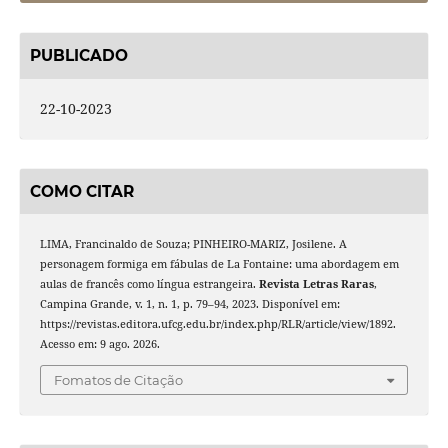
PUBLICADO
22-10-2023
COMO CITAR
LIMA, Francinaldo de Souza; PINHEIRO-MARIZ, Josilene. A
personagem formiga em fábulas de La Fontaine: uma abordagem em
aulas de francês como língua estrangeira.
Revista Letras Raras
,
Campina Grande, v. 1, n. 1, p. 79–94, 2023. Disponível em:
https://revistas.editora.ufcg.edu.br/index.php/RLR/article/view/1892.
Acesso em: 9 ago. 2026.
Fomatos de Citação