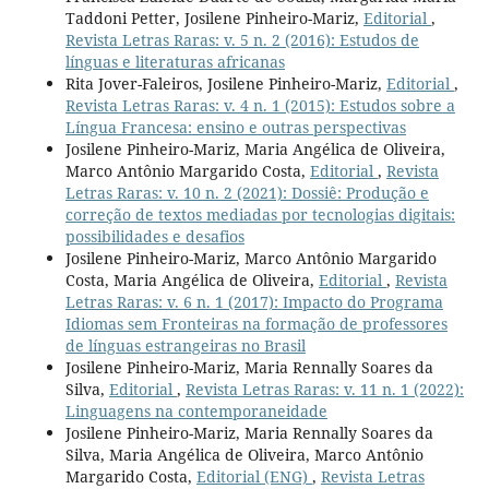
Taddoni Petter, Josilene Pinheiro-Mariz,
Editorial
,
Revista Letras Raras: v. 5 n. 2 (2016): Estudos de
línguas e literaturas africanas
Rita Jover-Faleiros, Josilene Pinheiro-Mariz,
Editorial
,
Revista Letras Raras: v. 4 n. 1 (2015): Estudos sobre a
Língua Francesa: ensino e outras perspectivas
Josilene Pinheiro-Mariz, Maria Angélica de Oliveira,
Marco Antônio Margarido Costa,
Editorial
,
Revista
Letras Raras: v. 10 n. 2 (2021): Dossiê: Produção e
correção de textos mediadas por tecnologias digitais:
possibilidades e desafios
Josilene Pinheiro-Mariz, Marco Antônio Margarido
Costa, Maria Angélica de Oliveira,
Editorial
,
Revista
Letras Raras: v. 6 n. 1 (2017): Impacto do Programa
Idiomas sem Fronteiras na formação de professores
de línguas estrangeiras no Brasil
Josilene Pinheiro-Mariz, Maria Rennally Soares da
Silva,
Editorial
,
Revista Letras Raras: v. 11 n. 1 (2022):
Linguagens na contemporaneidade
Josilene Pinheiro-Mariz, Maria Rennally Soares da
Silva, Maria Angélica de Oliveira, Marco Antônio
Margarido Costa,
Editorial (ENG)
,
Revista Letras