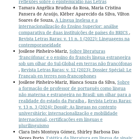
reflexões sobre o epistemicídio nas Letras
Tamara Angélica Brudna da Rosa, Maria Cristina
Pansera de Araújo, Kléber Aparecido da Silva, Vilton
Soares de Souza,
A Língua Inglesa e a
internacionalização do Ensino Superior: análise
comparativa de duas instituições de países do BRICS
,
Revista Letras Raras: v. 11 n. 1 (2022): Linguagens na
contemporaneidade
Josilene Pinheiro-Mariz,
Sobre literaturas
'francófonas' e o ensino do francês língua estrangeira
sob um olhar do Sul-Global em terras não francófonas
,
Revista Letras Raras: v. 12 (2023): Dossier Spécial: Le
Français en terres non-francophones
Josilene Pinheiro-Mariz, Bianca Souza da Silva,
Sobre
a formação de professor de português como língua
não materna e estrangeira no Brasil: um olhar para a
realidade do estado da Paraíba
,
Revista Letras Raras:
v. 13 n. 3 (2024): Dossiê: As línguas no contexto
universitário: internacionalização e mobilidade
internacional, certificações em línguas e
plurilinguismo
Clara Inés Montoya Gómez, Shirley Barbosa Das
Neves Porto,
Estética da literatura em língua de sinais: