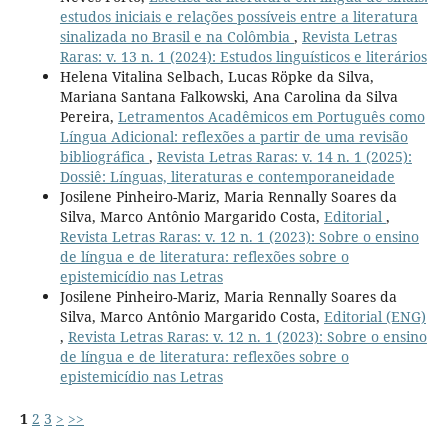
estudos iniciais e relações possíveis entre a literatura
sinalizada no Brasil e na Colômbia
,
Revista Letras
Raras: v. 13 n. 1 (2024): Estudos linguísticos e literários
Helena Vitalina Selbach, Lucas Röpke da Silva,
Mariana Santana Falkowski, Ana Carolina da Silva
Pereira,
Letramentos Acadêmicos em Português como
Língua Adicional: reflexões a partir de uma revisão
bibliográfica
,
Revista Letras Raras: v. 14 n. 1 (2025):
Dossiê: Línguas, literaturas e contemporaneidade
Josilene Pinheiro-Mariz, Maria Rennally Soares da
Silva, Marco Antônio Margarido Costa,
Editorial
,
Revista Letras Raras: v. 12 n. 1 (2023): Sobre o ensino
de língua e de literatura: reflexões sobre o
epistemicídio nas Letras
Josilene Pinheiro-Mariz, Maria Rennally Soares da
Silva, Marco Antônio Margarido Costa,
Editorial (ENG)
,
Revista Letras Raras: v. 12 n. 1 (2023): Sobre o ensino
de língua e de literatura: reflexões sobre o
epistemicídio nas Letras
1
2
3
>
>>