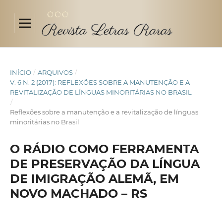
INÍCIO
/
ARQUIVOS
/
V. 6 N. 2 (2017): REFLEXÕES SOBRE A MANUTENÇÃO E A
REVITALIZAÇÃO DE LÍNGUAS MINORITÁRIAS NO BRASIL
/
Reflexões sobre a manutenção e a revitalização de línguas
minoritárias no Brasil
O RÁDIO COMO FERRAMENTA
DE PRESERVAÇÃO DA LÍNGUA
DE IMIGRAÇÃO ALEMÃ, EM
NOVO MACHADO – RS