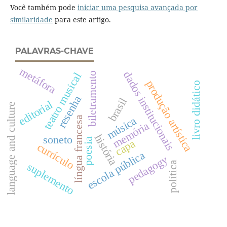
Você também pode
iniciar uma pesquisa avançada por
similaridade
para este artigo.
PALAVRAS-CHAVE
metáfora
dados institucionais
teatro musical
biletramento
produção artística
livro didático
resenha
brasil
editorial
language and culture
música
língua francesa
memória
história
soneto
poesia
capa
currículo
escola pública
pedagogy
política
suplemento