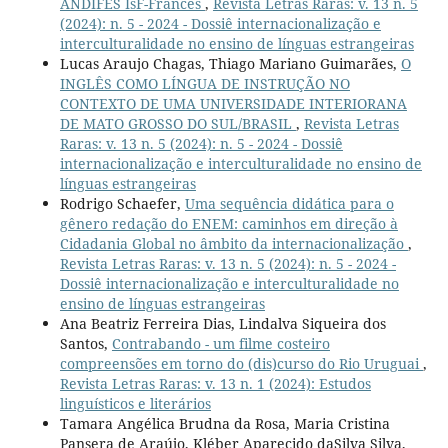
ANDIFES IsF-Francês
,
Revista Letras Raras: v. 13 n. 5
(2024): n. 5 - 2024 - Dossiê internacionalização e
interculturalidade no ensino de línguas estrangeiras
Lucas Araujo Chagas, Thiago Mariano Guimarães,
O
INGLÊS COMO LÍNGUA DE INSTRUÇÃO NO
CONTEXTO DE UMA UNIVERSIDADE INTERIORANA
DE MATO GROSSO DO SUL/BRASIL
,
Revista Letras
Raras: v. 13 n. 5 (2024): n. 5 - 2024 - Dossiê
internacionalização e interculturalidade no ensino de
línguas estrangeiras
Rodrigo Schaefer,
Uma sequência didática para o
gênero redação do ENEM: caminhos em direção à
Cidadania Global no âmbito da internacionalização
,
Revista Letras Raras: v. 13 n. 5 (2024): n. 5 - 2024 -
Dossiê internacionalização e interculturalidade no
ensino de línguas estrangeiras
Ana Beatriz Ferreira Dias, Lindalva Siqueira dos
Santos,
Contrabando - um filme costeiro
compreensões em torno do (dis)curso do Rio Uruguai
,
Revista Letras Raras: v. 13 n. 1 (2024): Estudos
linguísticos e literários
Tamara Angélica Brudna da Rosa, Maria Cristina
Pansera de Araújo, Kléber Aparecido daSilva Silva,