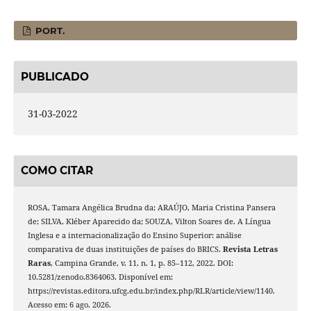
PORT.
PUBLICADO
31-03-2022
COMO CITAR
ROSA, Tamara Angélica Brudna da; ARAÚJO, Maria Cristina Pansera
de; SILVA, Kléber Aparecido da; SOUZA, Vilton Soares de. A Língua
Inglesa e a internacionalização do Ensino Superior: análise
comparativa de duas instituições de países do BRICS.
Revista Letras
Raras
, Campina Grande, v. 11, n. 1, p. 85–112, 2022. DOI:
10.5281/zenodo.8364063. Disponível em:
https://revistas.editora.ufcg.edu.br/index.php/RLR/article/view/1140.
Acesso em: 6 ago. 2026.