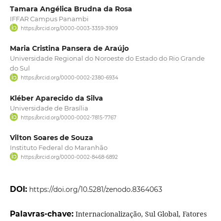
Tamara Angélica Brudna da Rosa
IFFAR Campus Panambi
https://orcid.org/0000-0003-3359-3909
Maria Cristina Pansera de Araújo
Universidade Regional do Noroeste do Estado do Rio Grande
do Sul
https://orcid.org/0000-0002-2380-6934
Kléber Aparecido da Silva
Universidade de Brasília
https://orcid.org/0000-0002-7815-7767
Vilton Soares de Souza
Instituto Federal do Maranhão
https://orcid.org/0000-0002-8468-6892
DOI:
https://doi.org/10.5281/zenodo.8364063
Palavras-chave:
Internacionalização, Sul Global, Fatores