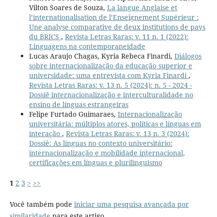
Vilton Soares de Souza,
La langue Anglaise et
l’internationalisation de l’Enseignement Supérieur :
Une analyse comparative de deux institutions de pays
du BRICS
,
Revista Letras Raras: v. 11 n. 1 (2022):
Linguagens na contemporaneidade
Lucas Araujo Chagas, Kyria Rebeca Finardi,
Diálogos
sobre internacionalização da educação superior e
universidade: uma entrevista com Kyria Finardi
,
Revista Letras Raras: v. 13 n. 5 (2024): n. 5 - 2024 -
Dossiê internacionalização e interculturalidade no
ensino de línguas estrangeiras
Felipe Furtado Guimaraes,
Internacionalização
universitária: múltiplos atores, políticas e línguas em
interação
,
Revista Letras Raras: v. 13 n. 3 (2024):
Dossiê: As línguas no contexto universitário:
internacionalização e mobilidade internacional,
certificações em línguas e plurilinguismo
1
2
3
>
>>
Você também pode
iniciar uma pesquisa avançada por
similaridade
para este artigo.