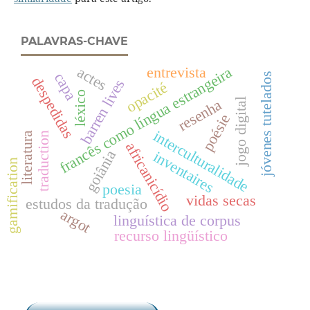
PALAVRAS-CHAVE
actes
entrevista
francês como língua estrangeira
capa
jóvenes tutelados
despedidas
barren lives
opacité
léxico
resenha
jogo digital
poésie
interculturalidade
literatura
traduction
africanicídio
goiânia
inventaires
gamification
poesia
vidas secas
estudos da tradução
argot
linguística de corpus
recurso lingüístico