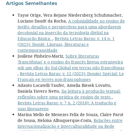
Artigos Semelhantes
Tayse Orige, Vera Rejane Niedersberg Schuhmacher,
Luciano Daudt da Rocha,
A colonialidade no ensino de
inglês: desafios e perspectivas para uma abordagem
decolonial na inserção da tecnologia digital na
Educação Básica.
,
Revista Letras Raras: v. 14 n. 1
(2025): Dossiê: Línguas, literaturas e
contemporaneidade
Josilene Pinheiro-Mariz,
Sobre literaturas
'francófonas' e o ensino do francês língua estrangeira
sob um olhar do Sul-Global em terras não francófonas
,
Revista Letras Raras: v. 12 (2023): Dossier Spécial: Le
Français en terres non-francophones
Adauto Locatelli Taufer, Amelia Biesek Lovatto,
Daniela Favero Netto,
Da leitura à produção textual:
reflexões sobre uma prática de ensino de texto
,
Revista Letras Raras: v. 7 n. 2 (2018): A tradução e
suas linguagens
Marina Mello de Menezes Felix de Souza, Claire Parot
de Sousa, Heloisa Albuquerque-Costa,
Relações entre
internacionalização e interculturalidade na Rede