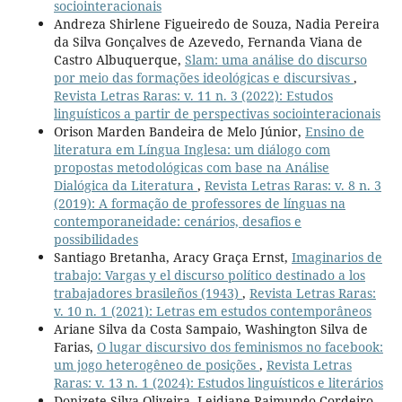
sociointeracionais
Andreza Shirlene Figueiredo de Souza, Nadia Pereira
da Silva Gonçalves de Azevedo, Fernanda Viana de
Castro Albuquerque,
Slam: uma análise do discurso
por meio das formações ideológicas e discursivas
,
Revista Letras Raras: v. 11 n. 3 (2022): Estudos
linguísticos a partir de perspectivas sociointeracionais
Orison Marden Bandeira de Melo Júnior,
Ensino de
literatura em Língua Inglesa: um diálogo com
propostas metodológicas com base na Análise
Dialógica da Literatura
,
Revista Letras Raras: v. 8 n. 3
(2019): A formação de professores de línguas na
contemporaneidade: cenários, desafios e
possibilidades
Santiago Bretanha, Aracy Graça Ernst,
Imaginarios de
trabajo: Vargas y el discurso político destinado a los
trabajadores brasileños (1943)
,
Revista Letras Raras:
v. 10 n. 1 (2021): Letras em estudos contemporâneos
Ariane Silva da Costa Sampaio, Washington Silva de
Farias,
O lugar discursivo dos feminismos no facebook:
um jogo heterogêneo de posições
,
Revista Letras
Raras: v. 13 n. 1 (2024): Estudos linguísticos e literários
Donizete Silva Oliveira, Leidiane Raimundo Cordeiro,