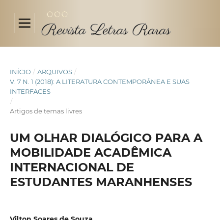
INÍCIO
/
ARQUIVOS
/
V. 7 N. 1 (2018): A LITERATURA CONTEMPORÂNEA E SUAS
INTERFACES
/
Artigos de temas livres
UM OLHAR DIALÓGICO PARA A
MOBILIDADE ACADÊMICA
INTERNACIONAL DE
ESTUDANTES MARANHENSES
Vilton Soares de Souza