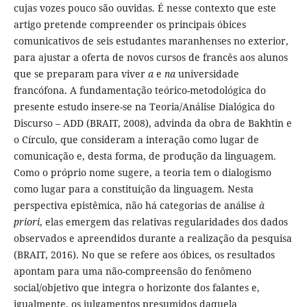
cujas vozes pouco são ouvidas. É nesse contexto que este
artigo pretende compreender os principais óbices
comunicativos de seis estudantes maranhenses no exterior,
para ajustar a oferta de novos cursos de francês aos alunos
que se preparam para viver
a
e
na
universidade
francófona. A fundamentação teórico-metodológica do
presente estudo insere-se na Teoria/Análise Dialógica do
Discurso – ADD (BRAIT, 2008), advinda da obra de Bakhtin e
o Círculo, que consideram a interação como lugar de
comunicação e, desta forma, de produção da linguagem.
Como o próprio nome sugere, a teoria tem o dialogismo
como lugar para a constituição da linguagem. Nesta
perspectiva epistêmica, não há categorias de análise
à
priori
, elas emergem das relativas regularidades dos dados
observados e apreendidos durante a realização da pesquisa
(BRAIT, 2016). No que se refere aos óbices, os resultados
apontam para uma não-compreensão do fenômeno
social/objetivo que integra o horizonte dos falantes e,
igualmente, os julgamentos presumidos daquela