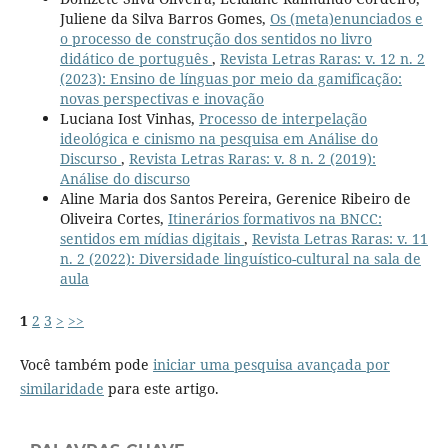
Juliene da Silva Barros Gomes,
Os (meta)enunciados e
o processo de construção dos sentidos no livro
didático de português
,
Revista Letras Raras: v. 12 n. 2
(2023): Ensino de línguas por meio da gamificação:
novas perspectivas e inovação
Luciana Iost Vinhas,
Processo de interpelação
ideológica e cinismo na pesquisa em Análise do
Discurso
,
Revista Letras Raras: v. 8 n. 2 (2019):
Análise do discurso
Aline Maria dos Santos Pereira, Gerenice Ribeiro de
Oliveira Cortes,
Itinerários formativos na BNCC:
sentidos em mídias digitais
,
Revista Letras Raras: v. 11
n. 2 (2022): Diversidade linguístico-cultural na sala de
aula
1
2
3
>
>>
Você também pode
iniciar uma pesquisa avançada por
similaridade
para este artigo.