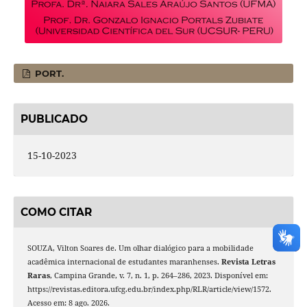
PORT.
PUBLICADO
15-10-2023
COMO CITAR
SOUZA, Vilton Soares de. Um olhar dialógico para a mobilidade
acadêmica internacional de estudantes maranhenses.
Revista Letras
Raras
, Campina Grande, v. 7, n. 1, p. 264–286, 2023. Disponível em:
https://revistas.editora.ufcg.edu.br/index.php/RLR/article/view/1572.
Acesso em: 8 ago. 2026.