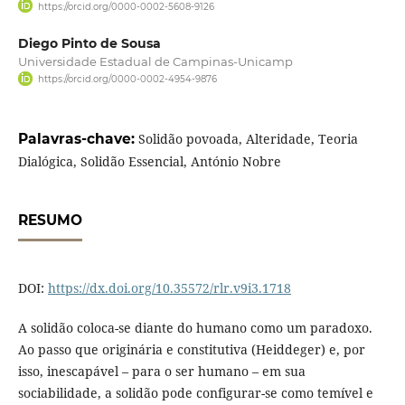
https://orcid.org/0000-0002-5608-9126
Diego Pinto de Sousa
Universidade Estadual de Campinas-Unicamp
https://orcid.org/0000-0002-4954-9876
Palavras-chave:
Solidão povoada, Alteridade, Teoria
Dialógica, Solidão Essencial, António Nobre
RESUMO
DOI:
https://dx.doi.org/10.35572/rlr.v9i3.1718
A solidão coloca-se diante do humano como um paradoxo.
Ao passo que originária e constitutiva (Heiddeger) e, por
isso, inescapável – para o ser humano – em sua
sociabilidade, a solidão pode configurar-se como temível e