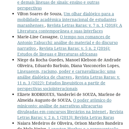
e demais línguas de sinais: ensino e outras
perspectivas
Vilton Soares de Souza,
Um olhar dialógico para a
mobilidade acadêmica internacional de estudantes
maranhenses
,
Revista Letras Raras: v. 7 n. 1 (2018): A
Literatura contemporânea e suas interfaces
Marie-Line Cassagne,
O tempo nos romances de
Antonio Tabucchi: análise do material e do discurso
narrativo
,
Revista Letras Raras: v. 5 n. 2 (2016):
Estudos de línguas e literaturas africanas
Niege da Rocha Guedes, Manoel Klebson de Andrade
Oliveira, Eduardo Barbuio, Diana Vasconcelos Lopes,
Linguagem, racismo, poder e carnavalização: uma
análise dialógica de charges
,
Revista Letras Raras: v.
11 n. 3 (2022): Estudos linguísticos a partir de
perspectivas sociointeracionais
Elizete RODRIGUES, Vanderlei de SOUZA, Marlene de
Almeida Augusto de SOUZA,
O poder atômico do
miniconto: análise de narrativas ultracurtas
divulgadas em concursos literários na Intenet
,
Revista
Letras Raras: v. 2 n. 1 (2013): Revista Letras Raras
Naiara Medeiros de Oliveira, Orison Marden Bandeira
de Melo Júnior,
Langston Hughes e a representação