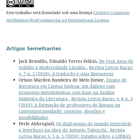
Este trabalho está licenciado sob uma licença
Creative Commons
Attribution-NonCommercial 4.0 International License
.
Artigos Semelhantes
Jack Brandão, Ednaldo Torres Felício,
De Cem Anos de
Solidão à Modernidade Líquida
,
Revista Letras Raras:
v. 7 n. 2 (2018): A tradução e suas linguagens
Orison Marden Bandeira de Melo Júnior,
Ensino de
literatura em Língua Inglesa: um diálogo com
propostas metodológicas com base na Análise
Dialógica da Literatura
,
Revista Letras Raras: v. 8 n. 3
(2019): A formação de professores de línguas na
contemporaneidade: cenários, desafios e
possibilidades
Perle Abbrugiati,
Os diafragmas do mundo interstício
e interfaces na obra de Antonio Tabucchi
,
Revista
Letras Raras: v. 5 n. 1 (2016): Estudos sobre a LIBRAS