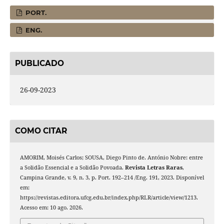
PORT.
ENG.
PUBLICADO
26-09-2023
COMO CITAR
AMORIM, Moisés Carlos; SOUSA, Diego Pinto de. António Nobre: entre
a Solidão Essencial e a Solidão Povoada.
Revista Letras Raras
,
Campina Grande, v. 9, n. 3, p. Port. 192–214 /Eng. 191, 2023. Disponível
em:
https://revistas.editora.ufcg.edu.br/index.php/RLR/article/view/1213.
Acesso em: 10 ago. 2026.