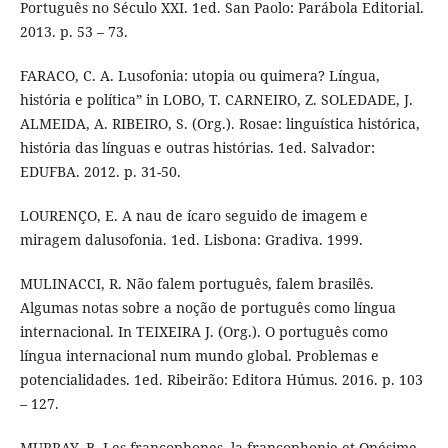
Português no Século XXI. 1ed. San Paolo: Parábola Editorial.
2013. p. 53 – 73.
FARACO, C. A. Lusofonia: utopia ou quimera? Língua,
história e política” in LOBO, T. CARNEIRO, Z. SOLEDADE, J.
ALMEIDA, A. RIBEIRO, S. (Org.). Rosae: linguística histórica,
história das línguas e outras histórias. 1ed. Salvador:
EDUFBA. 2012. p. 31-50.
LOURENÇO, E. A nau de ícaro seguido de imagem e
miragem dalusofonia. 1ed. Lisbona: Gradiva. 1999.
MULINACCI, R. Não falem português, falem brasilês.
Algumas notas sobre a noção de português como língua
internacional. In TEIXEIRA J. (Org.). O português como
língua internacional num mundo global. Problemas e
potencialidades. 1ed. Ribeirão: Editora Húmus. 2016. p. 103
– 127.
MURRAY, B. Les francophones, la francophonie et Onésime