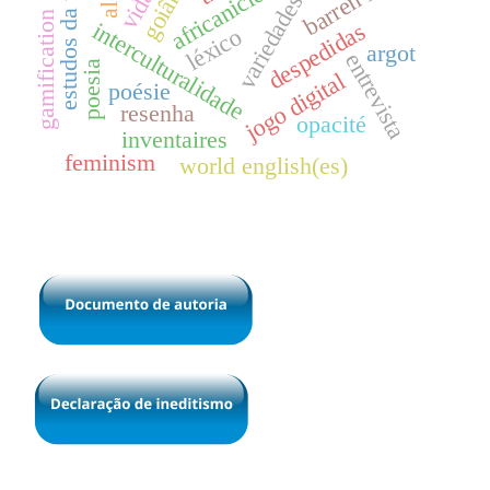
variedades africanas
estudos da tradução
barren lives
goiânia
africanicídio
gamification
interculturalidade
despedidas
léxico
argot
entrevista
poesia
jogo digital
poésie
resenha
opacité
inventaires
feminism
world english(es)