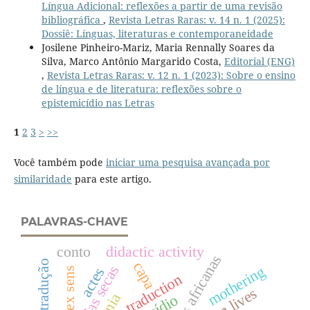
Língua Adicional: reflexões a partir de uma revisão
bibliográfica
,
Revista Letras Raras: v. 14 n. 1 (2025):
Dossiê: Línguas, literaturas e contemporaneidade
Josilene Pinheiro-Mariz, Maria Rennally Soares da
Silva, Marco Antônio Margarido Costa,
Editorial (ENG)
,
Revista Letras Raras: v. 12 n. 1 (2023): Sobre o ensino
de língua e de literatura: reflexões sobre o
epistemicídio nas Letras
1
2
3
>
>>
Você também pode
iniciar uma pesquisa avançada por
similaridade
para este artigo.
PALAVRAS-CHAVE
conto
didactic activity
capa
vidas secas
mothering
actes
alex sens
traduction