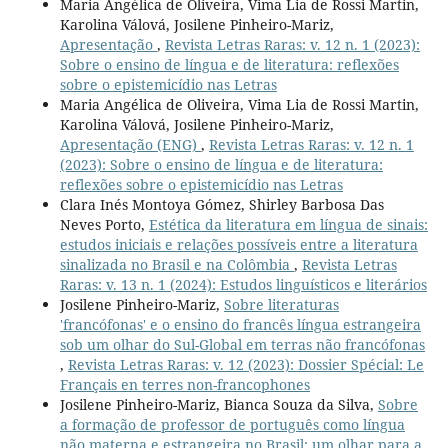
Maria Angélica de Oliveira, Vima Lia de Rossi Martin,
Karolina Válová, Josilene Pinheiro-Mariz,
Apresentação
,
Revista Letras Raras: v. 12 n. 1 (2023):
Sobre o ensino de língua e de literatura: reflexões
sobre o epistemicídio nas Letras
Maria Angélica de Oliveira, Vima Lia de Rossi Martin,
Karolina Válová, Josilene Pinheiro-Mariz,
Apresentação (ENG)
,
Revista Letras Raras: v. 12 n. 1
(2023): Sobre o ensino de língua e de literatura:
reflexões sobre o epistemicídio nas Letras
Clara Inés Montoya Gómez, Shirley Barbosa Das
Neves Porto,
Estética da literatura em língua de sinais:
estudos iniciais e relações possíveis entre a literatura
sinalizada no Brasil e na Colômbia
,
Revista Letras
Raras: v. 13 n. 1 (2024): Estudos linguísticos e literários
Josilene Pinheiro-Mariz,
Sobre literaturas
'francófonas' e o ensino do francês língua estrangeira
sob um olhar do Sul-Global em terras não francófonas
,
Revista Letras Raras: v. 12 (2023): Dossier Spécial: Le
Français en terres non-francophones
Josilene Pinheiro-Mariz, Bianca Souza da Silva,
Sobre
a formação de professor de português como língua
não materna e estrangeira no Brasil: um olhar para a