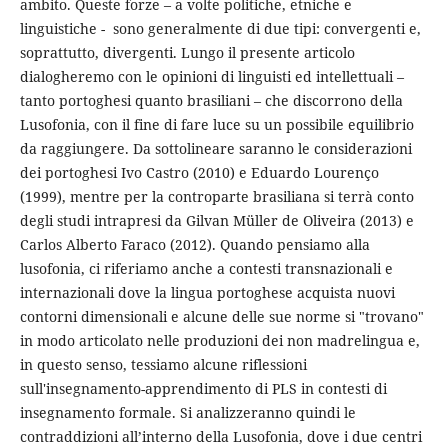
ambito. Queste forze – a volte politiche, etniche e
linguistiche - sono generalmente di due tipi: convergenti e,
soprattutto, divergenti. Lungo il presente articolo
dialogheremo con le opinioni di linguisti ed intellettuali –
tanto portoghesi quanto brasiliani – che discorrono della
Lusofonia, con il fine di fare luce su un possibile equilibrio
da raggiungere. Da sottolineare saranno le considerazioni
dei portoghesi Ivo Castro (2010) e Eduardo Lourenço
(1999), mentre per la controparte brasiliana si terrà conto
degli studi intrapresi da Gilvan Müller de Oliveira (2013) e
Carlos Alberto Faraco (2012). Quando pensiamo alla
lusofonia, ci riferiamo anche a contesti transnazionali e
internazionali dove la lingua portoghese acquista nuovi
contorni dimensionali e alcune delle sue norme si "trovano"
in modo articolato nelle produzioni dei non madrelingua e,
in questo senso, tessiamo alcune riflessioni
sull'insegnamento-apprendimento di PLS in contesti di
insegnamento formale. Si analizzeranno quindi le
contraddizioni all’interno della Lusofonia, dove i due centri