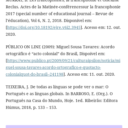
Reclus. Actes de la Matinée-conférencessur la francophonie
2017 (special number of educational journal – Revue de
l’éducation), Vol 6, N. 2, 2018. Disponível em:
[
https://doi.org/10.18192/ejre.v6i2.3945
]. Acesso em: 12. out.
2020.
PÚBLICO ON LINE (2009): Miguel Sousa Tavares: Acordo
ortográfico é “acto colonial” do Brasil, Dispoível em:
[
https://www.publico.pt/2009/09/21/culturaipsilon/noticia/mi
guel-sousa-tavares-acordo-ortografico-e-quotacto-
colonialquot-do-brasil--241198
]. Acesso em: 11. out. 2020.
TEIXEIRA, J. De todas as línguas se pode ver o mar: O
Português e as línguas globais. In BARROSO, E. (Org.). O
Português na Casa do Mundo, Hoje. 1ed. Ribeirão: Editora
Húmus, 2018, p. 133 – 153.