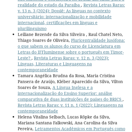
realidade do estado da Paraíba
,
Revista Letras Raras:
v. 13 n. 3 (2024): Dossiê: As línguas no contexto
universitário: internacionalização e mobilidade
internacional, certificações em línguas e
plurilinguismo
Leiliane Rezende da Silva Silveira , Raul Chatel Neto,
Thiago Soares de Oliveira,
Pluricentralidade lusófona:
o que sabem os alunos do curso de Licenciatura em
Letras do IFFluminense sobre o português em Timor-
Leste?
,
Revista Letras Raras: v. 12 n. 3 (2023):
Línguas, Literaturas e Linguagens na
contemporaneidade
Tamara Angélica Brudna da Rosa, Maria Cristina
Pansera de Araújo, Kléber Aparecido da Silva, Vilton
Soares de Souza,
A Língua Inglesa e a
internacionalização do Ensino Superior: análise
comparativa de duas instituições de países do BRICS
,
Revista Letras Raras: v. 11 n. 1 (2022): Linguagens na
contemporaneidade
Helena Vitalina Selbach, Lucas Röpke da Silva,
Mariana Santana Falkowski, Ana Carolina da Silva
Pereira,
Letramentos Acadêmicos em Português como