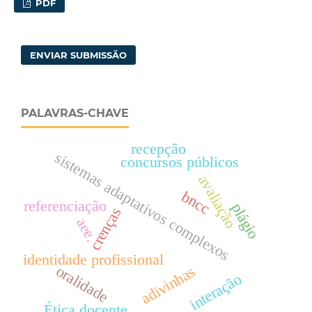
PDF
ENVIAR SUBMISSÃO
PALAVRAS-CHAVE
recepção
sistemas adaptativos complexos
concursos públicos
avaliação
bncc
referenciação
plágio
crenças
aee.
identidade profissional
oralidade
adivinhas
interação
Ética docente