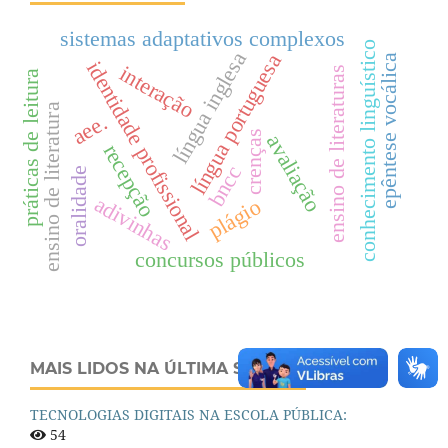
sistemas adaptativos complexos
conhecimento linguístico
língua inglesa
língua portuguesa
epêntese vocálica
identidade profissional
interação
ensino de literaturas
práticas de leitura
ensino de literatura
aee.
crenças
avaliação
recepção
bncc
oralidade
adivinhas
plágio
concursos públicos
MAIS LIDOS NA ÚLTIMA SEMANA
TECNOLOGIAS DIGITAIS NA ESCOLA PÚBLICA:
54