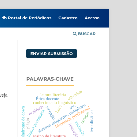
Portal de Periódicos
Cadastro
Acesso
BUSCAR
ENVIAR SUBMISSÃO
PALAVRAS-CHAVE
adivinhas
veja
leitura literária
Ética docente
conhecimento linguístico
sistemas adaptativos complexos
aee.
oralidade
bncc
recepção
identidade profissional
síndrome de down
língua portuguesa
livro didático
crenças
plágio
avaliação
interação
ensino de literatura