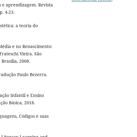
a e aprendizagem. Revista
p. 4-23.
tética: a teoria do
Média e no Renascimento:
Frateschi Vieira. São
 Brasília, 2008.
Tradução Paulo Bezerra.
ção Infantil e Ensino
ção Básica, 2018.
guagens, Códigos e suas
– Literacy Learning and