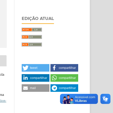
EDIÇÃO ATUAL
tweet
compartilhar
ola
compartilhar
compartilhar
mail
compartilhar
uma
ion-