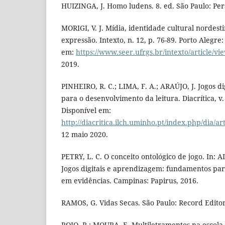
HUIZINGA, J. Homo ludens. 8. ed. São Paulo: Per
MORIGI, V. J. Mídia, identidade cultural nordest
expressão. Intexto, n. 12, p. 76-89. Porto Alegre
em:
https://www.seer.ufrgs.br/intexto/article/vi
2019.
PINHEIRO, R. C.; LIMA, F. A.; ARAÚJO, J. Jogos d
para o desenvolvimento da leitura. Diacrítica, v. 
Disponível em:
http://diacritica.ilch.uminho.pt/index.php/dia/ar
12 maio 2020.
PETRY, L. C. O conceito ontológico de jogo. In: A
Jogos digitais e aprendizagem: fundamentos pa
em evidências. Campinas: Papirus, 2016.
RAMOS, G. Vidas Secas. São Paulo: Record Editor
ROJO, R.; MOURA, E. Multiletramentos na escola.