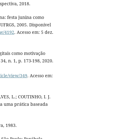
spectiva, 2018.
ina: festa junina como
: UFRGS, 2005. Disponível
ew/4192
. Acesso em: 5 dez.
igitais como motivação
34, n. 1, p. 173-198, 2020.
ticle/view/349
. Acesso em:
LVES, L.; COUTINHO, I. J.
ra uma prática baseada
a, 1983.
 São Paulo: Parábola