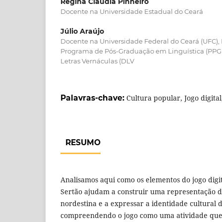
Regina Cláudia Pinheiro
Docente na Universidade Estadual do Ceará
Júlio Araújo
Docente na Universidade Federal do Ceará (UFC), 
Programa de Pós-Graduação em Linguística (PPG
Letras Vernáculas (DLV
Palavras-chave:
Cultura popular, Jogo digital
RESUMO
Analisamos aqui como os elementos do jogo digit
Sertão ajudam a construir uma representação d
nordestina e a expressar a identidade cultural 
compreendendo o jogo como uma atividade que 