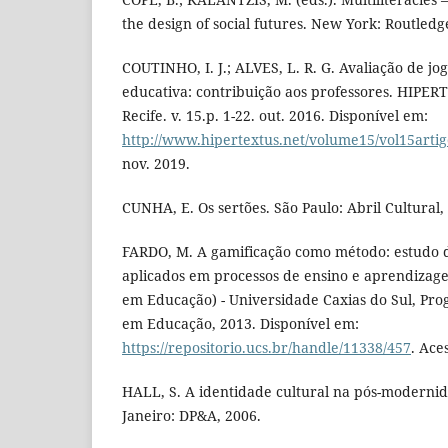
the design of social futures. New York: Routledg
COUTINHO, I. J.; ALVES, L. R. G. Avaliação de jog
educativa: contribuição aos professores. HIPERT
Recife. v. 15.p. 1-22. out. 2016. Disponível em:
http://www.hipertextus.net/volume15/vol15arti
nov. 2019.
CUNHA, E. Os sertões. São Paulo: Abril Cultural,
FARDO, M. A gamificação como método: estudo 
aplicados em processos de ensino e aprendizag
em Educação) - Universidade Caxias do Sul, Pr
em Educação, 2013. Disponível em:
https://repositorio.ucs.br/handle/11338/457
. Ace
HALL, S. A identidade cultural na pós-modernida
Janeiro: DP&A, 2006.