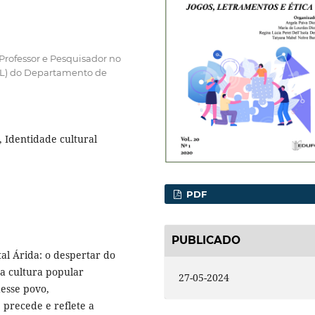
Professor e Pesquisador no
L) do Departamento de
, Identidade cultural
PDF
PUBLICADO
al Árida: o despertar do
a cultura popular
27-05-2024
desse povo,
precede e reflete a