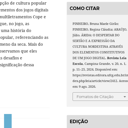
pção de cultura popular
COMO CITAR
ementos dos jogos digitais
multiletramentos Cope e
ue, no jogo, as
PINHEIRO, Bruna Maele Girão;
PINHEIRO, Regina Cláudia; ARAÚJO,
 uma história do
Júlio. ÁRIDA: O DESPERTAR DO
opular, referenciando as
SERTÃO E A EXPRESSÃO DA
nômeno da seca. Mais do
CULTURA NORDESTINA ATRAVÉS
 observamos que eles
DOS ELEMENTOS CONSTITUTIVOS
s desafios e
DE UM JOGO DIGITAL.
Revista Leia
Escola
, Campina Grande, v. 20, n. 1,
significação dessa
p. 11–25, 2024. Disponível em:
https://revistas.editora.ufcg.edu.br/i
dex.php/leia/article/view/2412. Acess
em: 9 ago. 2026.
Fomatos de Citação
EDIÇÃO