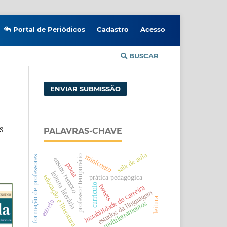
Portal de Periódicos
Cadastro
Acesso
BUSCAR
ENVIAR SUBMISSÃO
S
PALAVRAS-CHAVE
sala de aula
miniconto
professor temporário
formação de professores
ensino remoto
poeta
leitura literária
educação e literatura
prática pedagógica
currículo
tweets
instabilidade de carreira
estudos da linguagem
leitura
estreia
multiletramentos