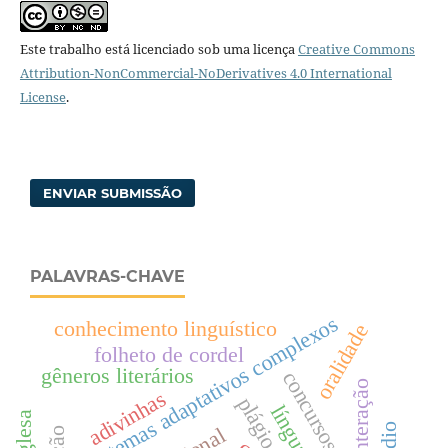
Este trabalho está licenciado sob uma licença
Creative Commons
Attribution-NonCommercial-NoDerivatives 4.0 International
License
.
ENVIAR SUBMISSÃO
PALAVRAS-CHAVE
sistemas adaptativos complexos
conhecimento linguístico
oralidade
folheto de cordel
gêneros literários
concursos públicos
interação
adivinhas
plágio