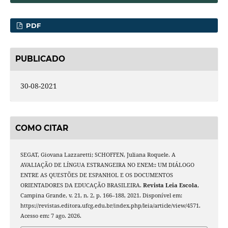
PDF
PUBLICADO
30-08-2021
COMO CITAR
SEGAT, Giovana Lazzaretti; SCHOFFEN, Juliana Roquele. A
AVALIAÇÃO DE LÍNGUA ESTRANGEIRA NO ENEM:: UM DIÁLOGO
ENTRE AS QUESTÕES DE ESPANHOL E OS DOCUMENTOS
ORIENTADORES DA EDUCAÇÃO BRASILEIRA.
Revista Leia Escola
,
Campina Grande, v. 21, n. 2, p. 166–188, 2021. Disponível em:
https://revistas.editora.ufcg.edu.br/index.php/leia/article/view/4571.
Acesso em: 7 ago. 2026.