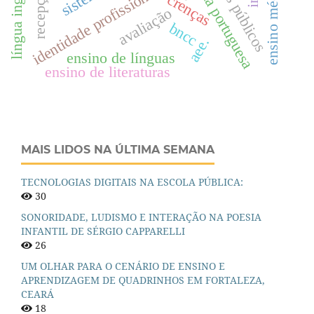
língua portuguesa
língua inglesa
ensino médio
identidade profissional
recepção
crenças
avaliação
bncc
aee.
ensino de línguas
ensino de literaturas
MAIS LIDOS NA ÚLTIMA SEMANA
TECNOLOGIAS DIGITAIS NA ESCOLA PÚBLICA:
30
SONORIDADE, LUDISMO E INTERAÇÃO NA POESIA
INFANTIL DE SÉRGIO CAPPARELLI
26
UM OLHAR PARA O CENÁRIO DE ENSINO E
APRENDIZAGEM DE QUADRINHOS EM FORTALEZA,
CEARÁ
18