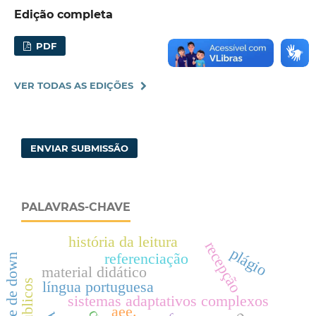
Edição completa
PDF
VER TODAS AS EDIÇÕES
ENVIAR SUBMISSÃO
PALAVRAS-CHAVE
história da leitura
recepção
plágio
referenciação
síndrome de down
material didático
língua portuguesa
sistemas adaptativos complexos
aee.