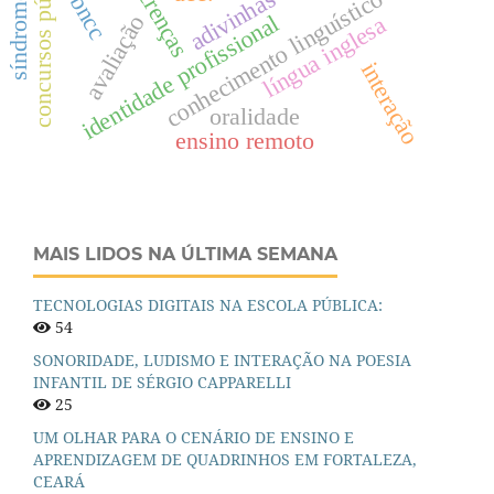
concursos públicos
crenças
adivinhas
conhecimento linguístico
bncc
identidade profissional
avaliação
língua inglesa
interação
oralidade
ensino remoto
MAIS LIDOS NA ÚLTIMA SEMANA
TECNOLOGIAS DIGITAIS NA ESCOLA PÚBLICA:
54
SONORIDADE, LUDISMO E INTERAÇÃO NA POESIA
INFANTIL DE SÉRGIO CAPPARELLI
25
UM OLHAR PARA O CENÁRIO DE ENSINO E
APRENDIZAGEM DE QUADRINHOS EM FORTALEZA,
CEARÁ